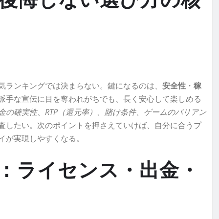
後悔しない選び方の核
気ランキングでは決まらない。鍵になるのは、
安全性
・
稼
派手な宣伝に目を奪われがちでも、長く安心して楽しめる
金の確実性
、
RTP（還元率）
、
賭け条件
、
ゲームのバリアン
査したい。次のポイントを押さえていけば、自分に合うプ
イが実現しやすくなる。
：ライセンス・出金・