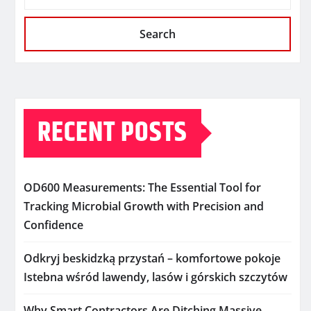
Search
RECENT POSTS
OD600 Measurements: The Essential Tool for
Tracking Microbial Growth with Precision and
Confidence
Odkryj beskidzką przystań – komfortowe pokoje
Istebna wśród lawendy, lasów i górskich szczytów
Why Smart Contractors Are Ditching Massive