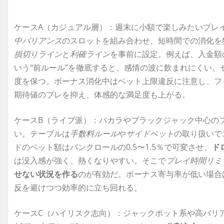
ケースA（カジュアル層）：週末に小額で楽しみたいプレ
中バリアンス
のスロットを組み合わせ、短時間での消化を
損切りライン
と
利確ライン
を事前に設定。例えば、入金額の
いう“前ルール”を徹底すると、感情の波に飲まれにくい。
度を保つ。ボーナス消化中はベット上限違反に注意し、フ
期待値のブレを抑え、体感的な満足度も上がる。
ケースB（ライブ派）：バカラやブラックジャック中心の
い。テーブルは
手数料ルール
や
サイドベット
の取り扱いで
ドのベット額はバンクロールの0.5〜1.5％で可変させ、
ド
は没入感が強く、熱くなりやすい。そこで
プレイ時間リミ
せない状況を作る
のが有効だ。ボーナス寄与率が低い場合
反を避けつつ効率的に立ち回れる。
ケースC（ハイリスク志向）：ジャックポット系や高バリア