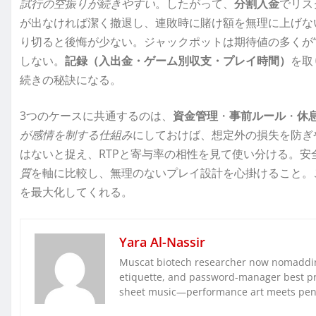
試行の空振りが続きやすい
。したがって、
分割入金
でリス
が出なければ潔く撤退し、連敗時に賭け額を無理に上げな
り切ると後悔が少ない。ジャックポットは期待値の多くが
しない。
記録（入出金・ゲーム別収支・プレイ時間）
を取
続きの秘訣になる。
3つのケースに共通するのは、
資金管理
・
事前ルール
・
休
が感情を制する仕組み
にしておけば、想定外の損失を防ぎ
はないと捉え、RTPと寄与率の相性を見て使い分ける。安
質
を軸に比較し、無理のないプレイ設計を心掛けること。
を最大化してくれる。
Yara Al-Nassir
Muscat biotech researcher now nomaddin
etiquette, and password-manager best pra
sheet music—performance art meets pe