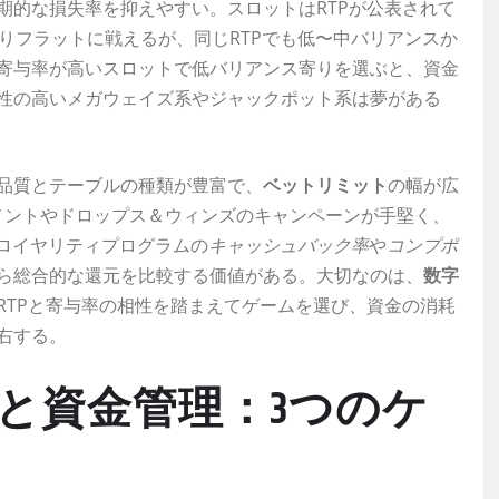
期的な損失率を抑えやすい。スロットはRTPが公表されて
りフラットに戦えるが、同じRTPでも低〜中バリアンスか
寄与率が高いスロットで低バリアンス寄りを選ぶと、資金
性の高いメガウェイズ系やジャックポット系は夢がある
品質とテーブルの種類が豊富で、
ベットリミット
の幅が広
メントやドロップス＆ウィンズのキャンペーンが手堅く、
。ロイヤリティプログラムの
キャッシュバック率
や
コンプポ
ら総合的な還元を比較する価値がある。大切なのは、
数字
RTPと寄与率の相性を踏まえてゲームを選び、資金の消耗
右する。
と資金管理：3つのケ