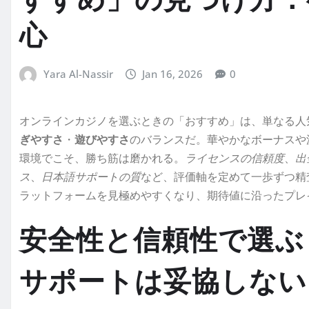
すすめ」の見つけ方：
心
Yara Al-Nassir
Jan 16, 2026
0
オンラインカジノを選ぶときの「おすすめ」は、単なる人
ぎやすさ
・
遊びやすさ
のバランスだ。華やかなボーナスや
環境でこそ、勝ち筋は磨かれる。
ライセンスの信頼度
、
出
ス
、
日本語サポートの質
など、評価軸を定めて一歩ずつ精
ラットフォームを見極めやすくなり、期待値に沿ったプレ
安全性と信頼性で選ぶ
サポートは妥協しない