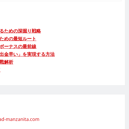
るための深掘り戦略
ための最短ルート
ボーナスの最前線
出金早い」を実現する方法
戰解析
ド
dad-manzanita.com