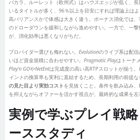
バカラ、ルーレット（欧州式）は
ハウスエッジ
が低く、長
いるタイトルが多く、96％以上を目安にすれば理論上はよ
高バリアンスかで体感は大きく違う。ボーナス消化では、
のドローダウンを緩和しながら進めやすい。一方で、一撃
が、消化効率は悪くなりがちだ。
プロバイダー選びも侮れない。
Evolution
のライブ系は配信
いほど資金規模に合わせやすい。
Pragmatic Play
はトーナ
Play’n GO
や
NetEnt
は完成度の高い高RTPスロットが揃う
イント
の換算率も実利に直結するため、長期利用の前提な
の見た目より実効コスト
を見抜くこと。条件を飲み込み、
を抑えながらオファーを活かす視点が、最終的な成果を左
実例で学ぶプレイ戦略
ーススタディ