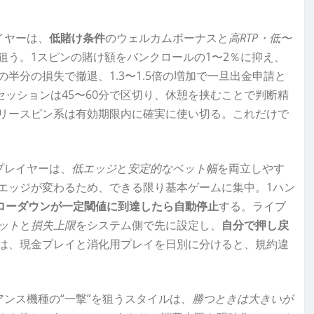
イヤーは、
低賭け条件
のウェルカムボーナスと
高RTP・低〜
狙う。1スピンの賭け額をバンクロールの1〜2％に抑え、
半分の損失で撤退、1.3〜1.5倍の増加で一旦出金申請と
セッションは45〜60分で区切り、休憩を挟むことで判断精
リースピン系は有効期限内に確実に使い切る。これだけで
プレイヤーは、
低エッジ
と
安定的なベット幅
を両立しやす
エッジが変わるため、できる限り基本ゲームに集中。1ハン
ローダウンが一定閾値に到達したら自動停止
する。ライブ
ット
と
損失上限
をシステム側で先に設定し、
自分で押し戻
は、現金プレイと消化用プレイを日別に分けると、規約違
ンス機種の“一撃”を狙うスタイルは、
勝つときは大きいが