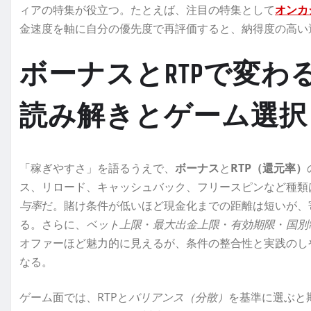
ィアの特集が役立つ。たとえば、注目の特集として
オンカ
金速度を軸に自分の優先度で再評価すると、納得度の高い
ボーナスとRTPで変わ
読み解きとゲーム選択
「稼ぎやすさ」を語るうえで、
ボーナス
と
RTP（還元率）
ス、リロード、キャッシュバック、フリースピンなど種類
与率
だ。賭け条件が低いほど現金化までの距離は短いが、
る。さらに、
ベット上限
・
最大出金上限
・
有効期限
・
国別
オファーほど魅力的に見えるが、条件の整合性と実践のし
なる。
ゲーム面では、RTPと
バリアンス（分散）
を基準に選ぶと