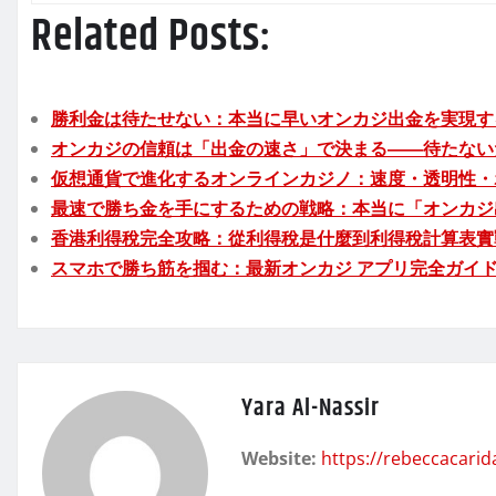
Related Posts:
勝利金は待たせない：本当に早いオンカジ出金を実現す
オンカジの信頼は「出金の速さ」で決まる――待たない
仮想通貨で進化するオンラインカジノ：速度・透明性・
最速で勝ち金を手にするための戦略：本当に「オンカジ
香港利得稅完全攻略：從利得稅是什麼到利得稅計算表實
スマホで勝ち筋を掴む：最新オンカジ アプリ完全ガイ
Yara Al-Nassir
Website:
https://rebeccacari