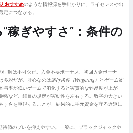
ジ おすすめ
のような情報源を手掛かりに、ライセンスや出
選定につながる。
る“稼ぎやすさ”：条件の
の理解は不可欠だ。入金不要ボーナス、初回入金ボーナ
は多彩だが、肝心なのは
賭け条件（Wagering）
と
ゲーム寄
寄与率が低いゲームで消化すると実質的な難易度が上が
制限
など、細目の規定が実効性を左右する。数字の大きい
やすさを重視することが、結果的に手元資金を守る近道に
期待値のブレを抑えやすい。一般に、ブラックジャックや