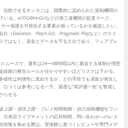
。信頼できるオンカジは、国際的に認められた規制機関の
ている。
eCOGRA
や
GLI
などの第三者機関の監査マーク、
イヤー保護を可視化する要素が揃っているかを確認したい。
会社（
Evolution
、
Play’n GO
、
Pragmatic Play
など）のライ
りではなく、資金とデータを守る土台であり、フェアプレ
がスムーズで、通常は24〜48時間以内に着金する体制が理想
金経路の整合ルールが分かりやすいほどリスクは下がる。
多様性は利便性に直結するが、どの手段でも遅延が発生し
。口コミは参考になる一方、過度な“高評価一色”も警戒し
がらせる。
金上限
・
損失上限
・
プレイ時間制限
・
自己排除機能
をワン
。日本語ライブチャットの応対時間、問い合わせへのレス
較情報を集める際は、実体験に基づくレビューや専門メデ