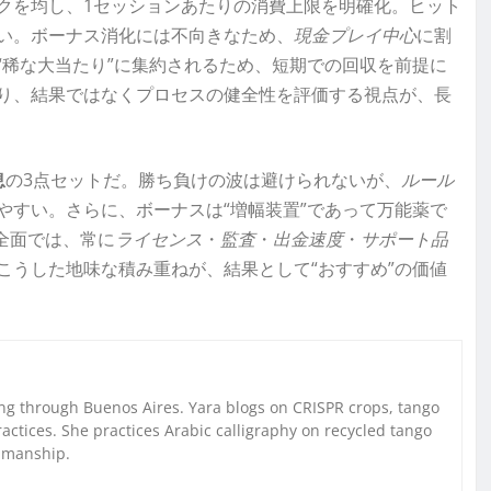
クを均し、1セッションあたりの消費上限を明確化。ヒット
い。ボーナス消化には不向きなため、
現金プレイ中心
に割
“稀な大当たり”に集約されるため、短期での回収を前提に
り、結果ではなくプロセスの健全性を評価する視点が、長
息
の3点セットだ。勝ち負けの波は避けられないが、
ルール
やすい。さらに、ボーナスは“増幅装置”であって万能薬で
全面では、常に
ライセンス
・
監査
・
出金速度
・
サポート品
こうした地味な積み重ねが、結果として“おすすめ”の価値
g through Buenos Aires. Yara blogs on CRISPR crops, tango
ctices. She practices Arabic calligraphy on recycled tango
nmanship.