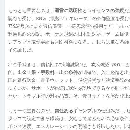
もっとも重要なのは、
運営の透明性
と
ライセンスの強度
だ
認可を受け、RNG（乱数ジェネレータ）の外部監査を受け
TLS暗号化
による通信保護、
二要素認証
の採用など、プレ
利用規約の明記、ボーナス規約の日本語対応、ゲーム提供
ンアップと稼働実績も判断材料になる。これらは単なる飾
イの証しだ。
出金手続きは、信頼性の“実地試験”だ。
本人確認（KYC）
的。
出金上限
・
手数料
・
出金条件
が明確で、入金経路と出
国内銀行送金、電子ウォレット、仮想通貨など決済手段の
にくいか、サポートが迅速に状況を説明できるかが肝心だ
たい。トラブル時の対応品質こそ、優良サイトを浮かび上
もう一つ重要なのが、
責任あるギャンブル
の仕組みだ。
入
タップで設定できる環境は、安心して遊ぶための必須条件
ポンス速度、エスカレーションの明確さも吟味したい。比