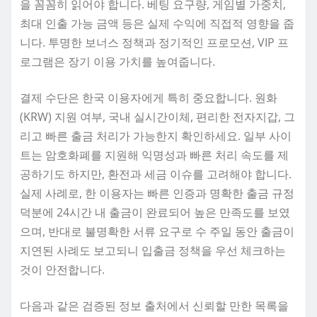
을 꼼꼼히 읽어야 합니다. 베팅 요구량, 게임별 가중치,
최대 인출 가능 금액 등은 실제 수익에 직접적 영향을 줍
니다. 투명한 보너스 정책과 정기적인 프로모션, VIP 프
로그램은 장기 이용 가치를 높여줍니다.
결제 수단은 한국 이용자에게 특히 중요합니다. 원화
(KRW) 지원 여부, 국내 실시간이체, 편리한 전자지갑, 그
리고 빠른 출금 처리가 가능한지 확인하세요. 일부 사이
트는 암호화폐를 지원해 익명성과 빠른 처리 속도를 제
공하기도 하지만, 환전과 세금 이슈를 고려해야 합니다.
실제 사례로, 한 이용자는 빠른 인증과 명확한 출금 규정
덕분에 24시간 내 출금이 완료되어 높은 만족도를 보였
으며, 반대로 불명확한 서류 요구로 수 주일 동안 출금이
지연된 사례도 보고되니 입출금 정책을 우선 체크하는
것이 안전합니다.
다음과 같은 검증된 정보 출처에서 신뢰할 만한 목록을