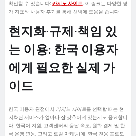
확인할 수 있습니다:
카지노 사이트
. 이 링크는 다양한 평
가 지표와 사용자 후기를 통해 선택에 도움을 줍니다.
현지화·규제·책임 있
는 이용: 한국 이용자
에게 필요한 실제 가
이드
한국 이용자 관점에서
카지노 사이트
를 선택할 때는 현
지화된 서비스가 얼마나 잘 갖추어져 있는지도 중요합니
다. 한국어 지원, 고객센터의 응답 속도, 원화 결제 및 한
국 은행 연동, 그리고 로컬 마케팅(예: 한국 전용 프로모