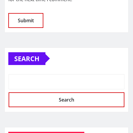
SEARCH
Search