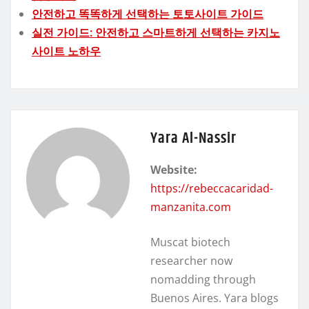
안전하고 똑똑하게 선택하는 토토사이트 가이드
실전 가이드: 안전하고 스마트하게 선택하는 카지노
사이트 노하우
Yara Al-Nassir
Website:
https://rebeccacaridad-
manzanita.com
Muscat biotech
researcher now
nomadding through
Buenos Aires. Yara blogs