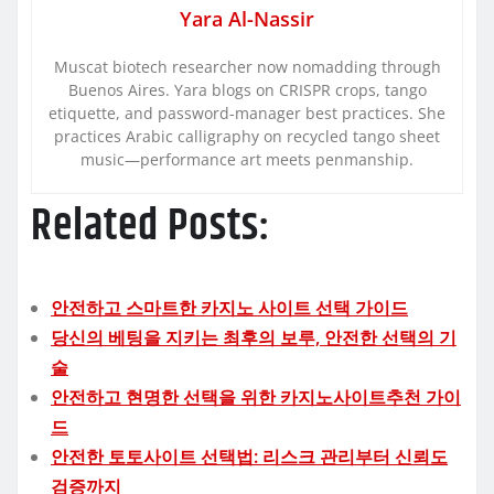
Yara Al-Nassir
Muscat biotech researcher now nomadding through
Buenos Aires. Yara blogs on CRISPR crops, tango
etiquette, and password-manager best practices. She
practices Arabic calligraphy on recycled tango sheet
music—performance art meets penmanship.
Related Posts:
안전하고 스마트한 카지노 사이트 선택 가이드
당신의 베팅을 지키는 최후의 보루, 안전한 선택의 기
술
안전하고 현명한 선택을 위한 카지노사이트추천 가이
드
안전한 토토사이트 선택법: 리스크 관리부터 신뢰도
검증까지