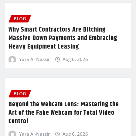
BLOG
Why Smart Contractors Are Ditching
Massive Down Payments and Embracing
Heavy Equipment Leasing
Yara Al-Nassir
Aug 6, 2026
BLOG
Beyond the Webcam Lens: Mastering the
Art of the Fake Webcam for Total Video
Control
Yara Al-Nassir
Aug 6, 2026