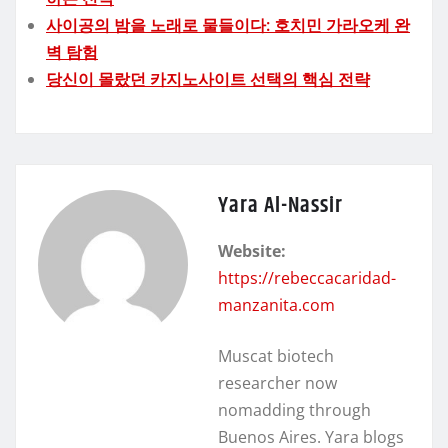
사이공의 밤을 노래로 물들이다: 호치민 가라오케 완
벽 탐험
당신이 몰랐던 카지노사이트 선택의 핵심 전략
Yara Al-Nassir
Website:
https://rebeccacaridad-
manzanita.com
Muscat biotech
researcher now
nomadding through
Buenos Aires. Yara blogs