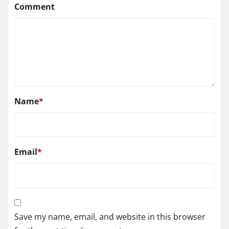
Comment
Name
*
Email
*
Save my name, email, and website in this browser