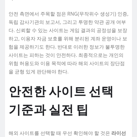
안전 측면에서 주목할 점은 RNG(무작위수 생성기) 인증,
독립 감사기관의 보고서, 그리고 투명한 약관 공개 여부
다. 신뢰할 수 있는 사이트는 게임 결과의 공정성을 보장
하고, 이용자 자금 보호를 위해 분리된 계좌 운영이나 보
험을 제공하기도 한다. 반대로 이러한 정보가 불투명한
사이트는 피하는 것이 안전하다. 최종적으로는 개인의
위험 허용도와 이용 목적에 따라 해외 사이트의 장단점
을 균형 있게 판단해야 한다.
안전한 사이트 선택
기준과 실전 팁
해외 사이트를 선택할 때 우선 확인해야 할 것은
라이선