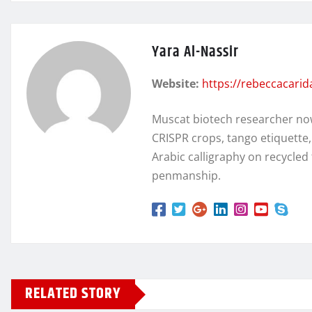
Yara Al-Nassir
Website:
https://rebeccacari
Muscat biotech researcher no
CRISPR crops, tango etiquette
Arabic calligraphy on recycl
penmanship.
RELATED STORY