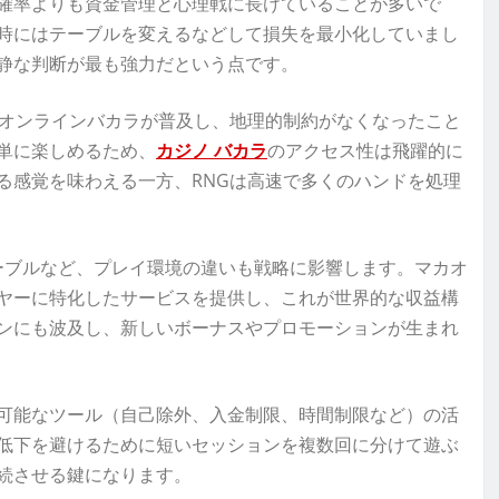
確率よりも資金管理と心理戦に長けていることが多いで
時にはテーブルを変えるなどして損失を最小化していまし
静な判断が最も強力だという点です。
るオンラインバカラが普及し、地理的制約がなくなったこと
単に楽しめるため、
カジノ バカラ
のアクセス性は飛躍的に
る感覚を味わえる一方、RNGは高速で多くのハンドを処理
ーブルなど、プレイ環境の違いも戦略に影響します。マカオ
ヤーに特化したサービスを提供し、これが世界的な収益構
ンにも波及し、新しいボーナスやプロモーションが生まれ
可能なツール（自己除外、入金制限、時間制限など）の活
低下を避けるために短いセッションを複数回に分けて遊ぶ
続させる鍵になります。