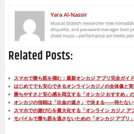
Yara Al-Nassir
Muscat biotech researcher now nomaddin
etiquette, and password-manager best pra
sheet music—performance art meets pe
Related Posts:
スマホで勝ち筋を掴む：最新オンカジ アプリ完全ガイ
はじめてでも安心できるオンラインカジノの全体像と実
勝ちやすさと安心感を両立する「オンカジ おすすめ」
オンカジの信頼は「出金の速さ」で決まる――待たない
スマホでの遊び心を最大化する「オンライン カジノ ア
モバイルで勝ち筋を逃さないための「オンカジ アプリ