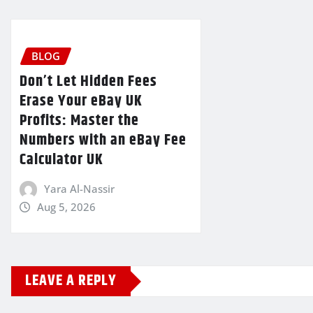
BLOG
Don’t Let Hidden Fees
Erase Your eBay UK
Profits: Master the
Numbers with an eBay Fee
Calculator UK
Yara Al-Nassir
Aug 5, 2026
LEAVE A REPLY