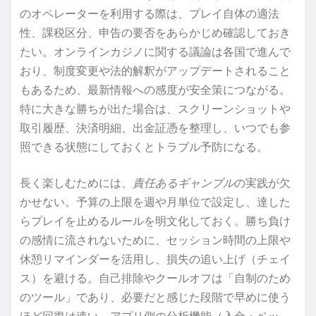
のオペレーターを利用する際は、プレイ自体の適法
性、課税区分、申告の要否をあらかじめ確認しておき
たい。オンラインカジノに関する議論は各国で進んで
おり、制度変更や法的解釈がアップデートされること
もあるため、最新情報への感度が安全策につながる。
特に大きな勝ちが出た場合は、スクリーンショットや
取引履歴、決済明細、出金証憑を整理し、いつでも参
照できる状態にしておくとトラブル予防になる。
長く楽しむためには、
責任あるギャンブル
の実践が欠
かせない。予算の上限を週や月単位で設定し、達した
らプレイを止めるルールを明文化しておく。勝ち負け
の感情に流されないために、セッション時間の上限や
休憩リマインダーを活用し、損失の追い上げ（チェイ
ス）を避ける。自己排除やクールオフは「自制のため
のツール」であり、必要だと感じた段階で早めに使う
ほど回復は速い。アプリ側の分析機能（入金・ベッ