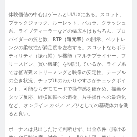
体験価値の中心はゲームとUI/UXにある。スロット、
ブラックジャック、ルーレット、バカラ、クラッシュ
系、ライブディーラーなどの幅広さはもちろん、プロ
バイダーの質と数、
RTP（還元率）
の開示、ベットレ
ンジの柔軟性が満足度を左右する。スロットならボラ
ティリティ（振れ幅）や機能（マルチプライヤー、フ
リースピン、買い機能）を明記しているか、ライブ系
では低遅延ストリーミングと映像の安定性、テーブル
の空き状況、チップUIのわかりやすさがチェックポイ
ント。可能ならデモモードで操作感を確かめ、描画や
タップ反応、縦横回転への追従、片手操作への最適化
など、
オンライン カジノ アプリ
としての基礎体力を測
ると良い。
ボーナスは見出しだけで判断せず、出金条件（賭け条