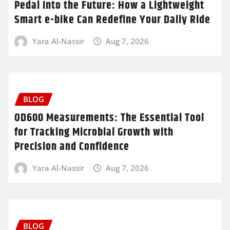
Pedal Into the Future: How a Lightweight
Smart e-bike Can Redefine Your Daily Ride
Yara Al-Nassir
Aug 7, 2026
BLOG
OD600 Measurements: The Essential Tool
for Tracking Microbial Growth with
Precision and Confidence
Yara Al-Nassir
Aug 7, 2026
BLOG