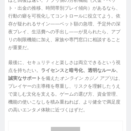
ト・出金の推移、時間帯別プレイ傾向）があるなら、
行動の癖を可視化してコントロールに役立てよう。依
存が疑われるサイン——ベット額の急増、予定外の深
夜プレイ、生活費への手出し——が見られたら、アプ
リの制限機能に加え、家族や専門窓口に相談すること
が重要だ。
最後に、セキュリティと楽しさは両立できるという視
点を持ちたい。
ライセンスと暗号化、透明なルール、
誠実なサポート
を備えた
オンライン カジノ アプリ
は、
プレイヤーの主導権を尊重し、リスクを理解したうえ
で楽しむ文化を支える。ゲームの選び方、資金管理、
機能の使いこなしを積み重ねれば、より健全で満足度
の高いエンタメ体験に近づくはずだ。