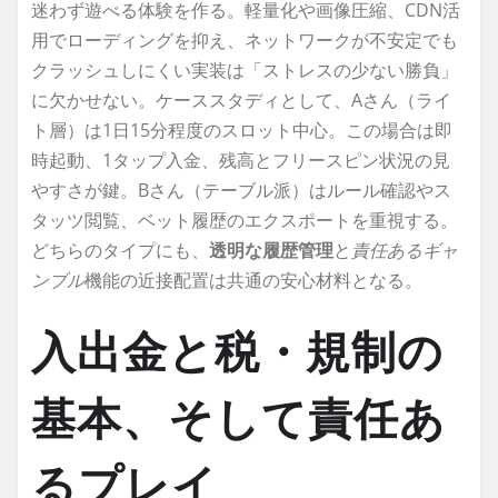
迷わず遊べる体験を作る。軽量化や画像圧縮、CDN活
用でローディングを抑え、ネットワークが不安定でも
クラッシュしにくい実装は「ストレスの少ない勝負」
に欠かせない。ケーススタディとして、Aさん（ライ
ト層）は1日15分程度のスロット中心。この場合は即
時起動、1タップ入金、残高とフリースピン状況の見
やすさが鍵。Bさん（テーブル派）はルール確認やス
タッツ閲覧、ベット履歴のエクスポートを重視する。
どちらのタイプにも、
透明な履歴管理
と
責任あるギャ
ンブル
機能の近接配置は共通の安心材料となる。
入出金と税・規制の
基本、そして責任あ
るプレイ