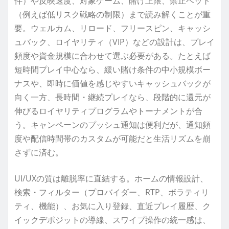
件）や反映速度、対象ゲーム、賭け上限、禁止ベット
（例えば低リスク戦略の制限）まで読み解くことが重
要。ウェルカム、リロード、フリースピン、キャッシ
ュバック、ロイヤリティ（VIP）などの設計は、プレイ
頻度や資金規模に合わせて選ぶ必要がある。たとえば
短時間プレイ中心なら、緩い賭け条件の中小規模ボー
ナスや、即時に価値を感じやすいキャッシュバックが
向く一方、長時間・継続プレイなら、段階的に還元が
伸びるロイヤリティプログラムやトーナメントが合
う。キャンペーンのプッシュ通知は便利だが、通知頻
度や配信時間帯のカスタムが可能だと生活リズムを崩
さずに済む。
UI/UXの質は離脱率に直結する。ホームの情報設計、
検索・フィルター（プロバイダー、RTP、ボラティリ
ティ、機能）、お気に入り登録、直近プレイ履歴、ク
イックデポジットの導線、スワイプ操作の統一感は、