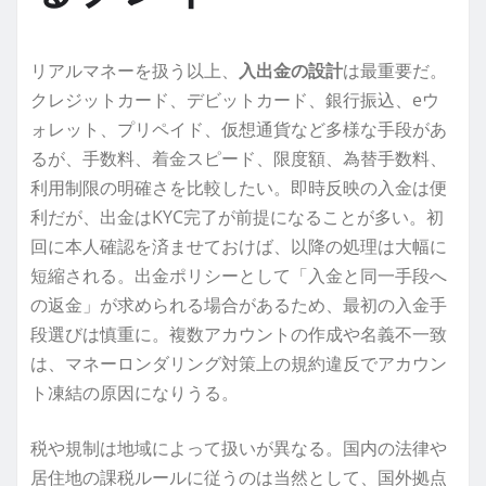
リアルマネーを扱う以上、
入出金の設計
は最重要だ。
クレジットカード、デビットカード、銀行振込、eウ
ォレット、プリペイド、仮想通貨など多様な手段があ
るが、手数料、着金スピード、限度額、為替手数料、
利用制限の明確さを比較したい。即時反映の入金は便
利だが、出金はKYC完了が前提になることが多い。初
回に本人確認を済ませておけば、以降の処理は大幅に
短縮される。出金ポリシーとして「入金と同一手段へ
の返金」が求められる場合があるため、最初の入金手
段選びは慎重に。複数アカウントの作成や名義不一致
は、マネーロンダリング対策上の規約違反でアカウン
ト凍結の原因になりうる。
税や規制は地域によって扱いが異なる。国内の法律や
居住地の課税ルールに従うのは当然として、国外拠点