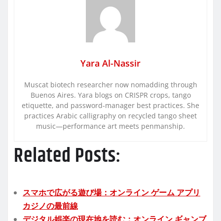
Yara Al-Nassir
Muscat biotech researcher now nomadding through
Buenos Aires. Yara blogs on CRISPR crops, tango
etiquette, and password-manager best practices. She
practices Arabic calligraphy on recycled tango sheet
music—performance art meets penmanship.
Related Posts:
スマホで広がる遊び場：オンライン ゲーム アプリ
カジノの最前線
デジタル娯楽の現在地を読む：オンライン ギャンブ