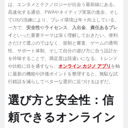
は、エンタメとテクノロジーが出会う最前線にある。
高速化する通信、PWAやネイティブ実装の進歩、そし
てUXの洗練により、プレイ環境は年々向上している。
一方で、
安全性
や
ライセンス
、
入出金
、
責任あるプレ
イ
といった重要テーマは深く理解しておきたい。便利
さだけで選ぶのではなく、規制と審査、ゲームの透明
性、サポート体制、そして自分の遊び方に合う設計か
を吟味することで、満足度は段違いになる。トレンド
や比較に目を通すなら、
オンライン カジノ アプリ
を軸
に最新の機能や評価ポイントを整理すると、無駄な試
行錯誤を減らしてベターな選択に近づけるはずだ。
選び方と安全性：信
頼できるオンライン