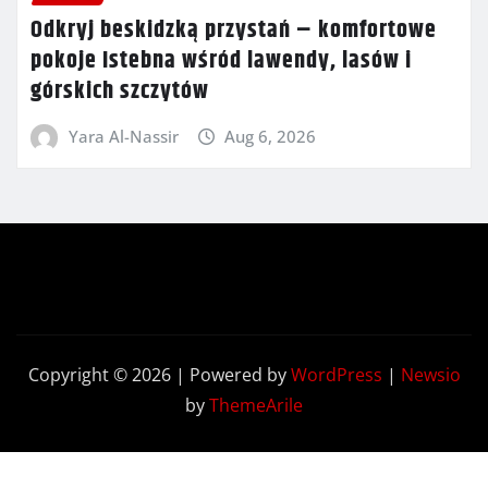
Odkryj beskidzką przystań – komfortowe
pokoje Istebna wśród lawendy, lasów i
górskich szczytów
Yara Al-Nassir
Aug 6, 2026
Copyright © 2026 | Powered by
WordPress
|
Newsio
by
ThemeArile
Contact
Privacy
Terms and