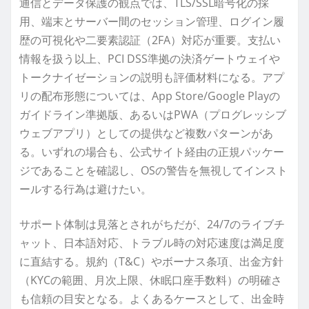
通信とデータ保護の観点では、TLS/SSL暗号化の採
用、端末とサーバー間のセッション管理、ログイン履
歴の可視化や二要素認証（2FA）対応が重要。支払い
情報を扱う以上、PCI DSS準拠の決済ゲートウェイや
トークナイゼーションの説明も評価材料になる。アプ
リの配布形態については、App Store/Google Playの
ガイドライン準拠版、あるいはPWA（プログレッシブ
ウェブアプリ）としての提供など複数パターンがあ
る。いずれの場合も、公式サイト経由の正規パッケー
ジであることを確認し、OSの警告を無視してインスト
ールする行為は避けたい。
サポート体制は見落とされがちだが、24/7のライブチ
ャット、日本語対応、トラブル時の対応速度は満足度
に直結する。規約（T&C）やボーナス条項、出金方針
（KYCの範囲、月次上限、休眠口座手数料）の明確さ
も信頼の目安となる。よくあるケースとして、出金時