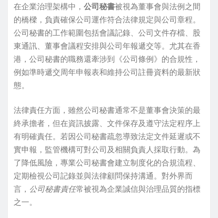
在企業治理架構中，
公司秘書
被視為董事會與法例之間
的橋樑，負責確保公司運作符合法律規定與公司章程。
公司秘書的工作範圍包括會議記錄、公司文件存檔、股
東通訊、董事會議程安排與公司年報遞交等。尤其在香
港，公司秘書的職務還牽涉到《公司條例》的合規性，
例如準時遞交周年申報表和維持公司註冊資料的最新狀
態。
法律責任方面，雖然公司秘書通常不是董事會決策的最
終承擔者，但在資訊披露、文件保存及遵守法定程序上
有明確責任。若因公司秘書疏忽導致法定文件延遲或不
實申報，監管機構可對公司及相關負責人採取行動。為
了降低風險，專業公司秘書會建立制度化的合規流程、
定期檢視公司記錄並與法律顧問保持溝通。對外界而
言，
公司秘書責任
常被視為企業誠信與治理品質的指標
之一。