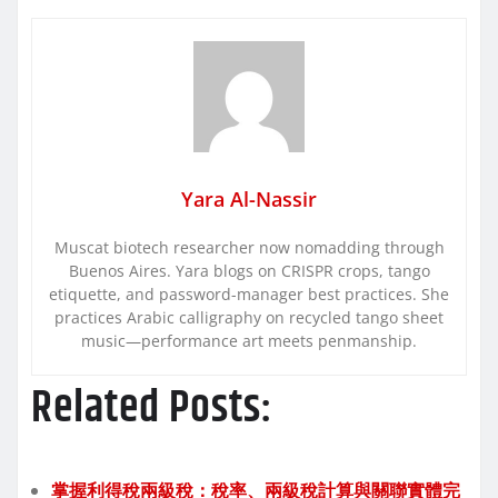
Yara Al-Nassir
Muscat biotech researcher now nomadding through
Buenos Aires. Yara blogs on CRISPR crops, tango
etiquette, and password-manager best practices. She
practices Arabic calligraphy on recycled tango sheet
music—performance art meets penmanship.
Related Posts:
掌握利得稅兩級稅：稅率、兩級稅計算與關聯實體完