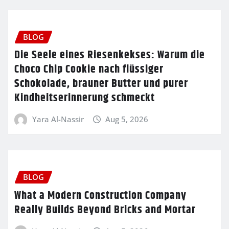
BLOG
Die Seele eines Riesenkekses: Warum die
Choco Chip Cookie nach flüssiger
Schokolade, brauner Butter und purer
Kindheitserinnerung schmeckt
Yara Al-Nassir
Aug 5, 2026
BLOG
What a Modern Construction Company
Really Builds Beyond Bricks and Mortar