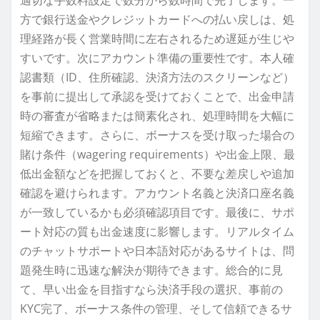
方で銀行送金やクレジットカードへの払い戻しは、処
理経路が長く営業時間に左右されるため遅延が生じや
すいです。次にアカウント準備の重要性です。本人確
認書類（ID、住所確認、決済方法のスクリーンなど）
を事前に提出して承認を受けておくことで、出金申請
時の審査が省略または簡素化され、処理時間を大幅に
短縮できます。さらに、ボーナスを受け取った場合の
賭け条件（wagering requirements）や出金上限、最
低出金額などを把握しておくと、不要な差戻しや追加
確認を避けられます。アカウント名義と決済口座名義
が一致しているかも必須確認項目です。最後に、サポ
ート対応の質も出金速度に影響します。リアルタイム
のチャットサポートや日本語対応があるサイトは、問
題発生時に迅速な解決が期待できます。総合的に見
て、早い出金を目指すなら決済手段の選択、事前の
KYC完了、ボーナス条件の管理、そして信頼できるサ