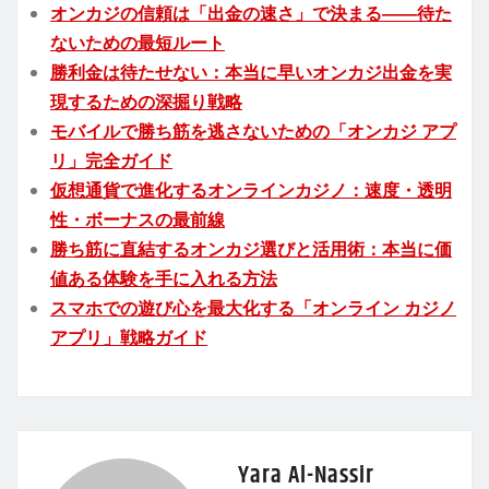
オンカジの信頼は「出金の速さ」で決まる――待た
ないための最短ルート
勝利金は待たせない：本当に早いオンカジ出金を実
現するための深掘り戦略
モバイルで勝ち筋を逃さないための「オンカジ アプ
リ」完全ガイド
仮想通貨で進化するオンラインカジノ：速度・透明
性・ボーナスの最前線
勝ち筋に直結するオンカジ選びと活用術：本当に価
値ある体験を手に入れる方法
スマホでの遊び心を最大化する「オンライン カジノ
アプリ」戦略ガイド
Yara Al-Nassir