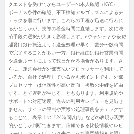
クエストを受けてからユーザーの本人確認（KYC）、
ボーナス条件の確認、不正検知アルゴリズムによるチ
ェックを順に行います。これらの工程が迅速に行われ
るかどうかが、実際の着金時間に直結します。次に決
済手段の選択が大きく影響します。
eウォレット
や
仮想
通貨
は銀行振込よりも送金処理が早く、数分〜数時間
で完了することが多い一方、銀行経由は銀行営業時間
や送金ルートによって数日かかる場合があります。さ
らに、運営会社が外部支払いプロセッサーを利用して
いるか、自社で処理しているかもポイントです。外部
プロセッサーは信頼性が高い反面、複数の中継を経由
することで遅延が生じることもあります。利用規約や
サポートの対応速度、過去の利用者レビューも見逃せ
ません。サイトの評判や実際の処理事例をチェックす
ることで、表示上の「24時間以内」などの表現が現実
的かどうか判断できます。信頼できる比較情報やレビ
ューは、たとえばリンク先のような専門情報を参照し