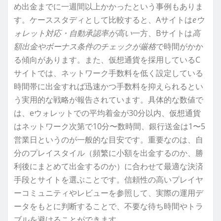
め出金までに一週間以上かかったという事例もありま
す。ケーススタディとして比較すると、Aサイトは
eウ
ォレット対応・自動承認率が高い
一方、Bサイトは
高
額出金やボーナス条件のチェックが厳格
で時間がかか
る傾向があります。また、仮想通貨を採用しているC
サイトでは、ネットワーク手数料を低く設定している
時間帯に出金すれば迅速かつ手数料を抑えられるとい
う実用的な戦略が報告されています。具体的な数値で
は、eウォレットでの平均着金が30分以内、仮想通貨
はネットワーク次第で10分〜数時間、銀行送金は1〜5
営業日というのが一般的な目安です。重要なのは、自
分のプレイスタイル（頻繁に小額を出金するのか、勝
利後にまとめて出金するのか）に合わせて最適な決済
手段とサイトを選ぶことです。信頼性の高いプレイヤ
ーコミュニティやレビューを参照して、実際の運用デ
ータをもとに判断することで、不要な待ち時間やトラ
ブルを避けることができます。