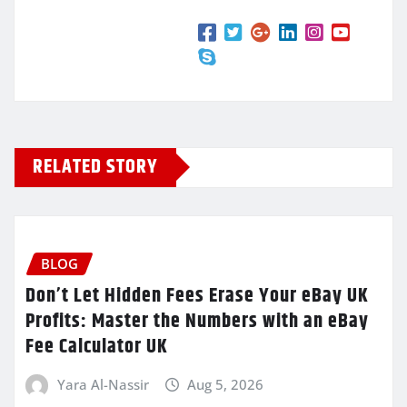
RELATED STORY
BLOG
Don’t Let Hidden Fees Erase Your eBay UK
Profits: Master the Numbers with an eBay
Fee Calculator UK
Yara Al-Nassir
Aug 5, 2026