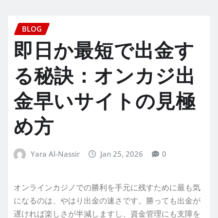
BLOG
即日か最短で出金す
る秘訣：
オンカジ出
金早い
サイトの見極
め方
Yara Al-Nassir
Jan 25, 2026
0
オンラインカジノでの勝利を手元に残すために最も気
になるのは、やはり出金の速さです。勝っても出金が
遅ければ楽しさが半減しますし、資金管理にも支障を