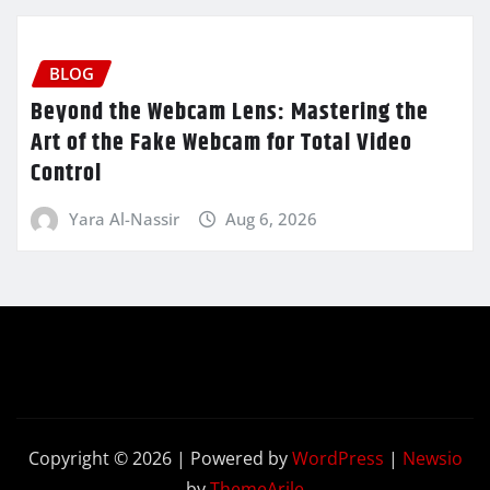
BLOG
Beyond the Webcam Lens: Mastering the
Art of the Fake Webcam for Total Video
Control
Yara Al-Nassir
Aug 6, 2026
Copyright © 2026 | Powered by
WordPress
|
Newsio
by
ThemeArile