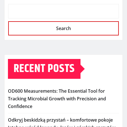
Search
RECENT POSTS
OD600 Measurements: The Essential Tool for
Tracking Microbial Growth with Precision and
Confidence
Odkryj beskidzką przystań – komfortowe pokoje