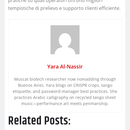
pratiche su quali operatori offrono migliori
tempistiche di prelievo e supporto clienti efficiente.
Yara Al-Nassir
Muscat biotech researcher now nomadding through
Buenos Aires. Yara blogs on CRISPR crops, tango
etiquette, and password-manager best practices. She
practices Arabic calligraphy on recycled tango sheet
music—performance art meets penmanship.
Related Posts: