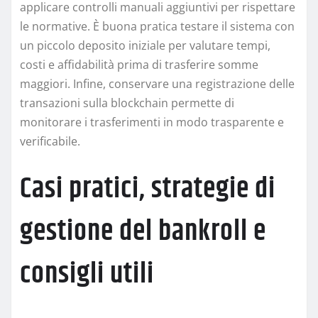
applicare controlli manuali aggiuntivi per rispettare
le normative. È buona pratica testare il sistema con
un piccolo deposito iniziale per valutare tempi,
costi e affidabilità prima di trasferire somme
maggiori. Infine, conservare una registrazione delle
transazioni sulla blockchain permette di
monitorare i trasferimenti in modo trasparente e
verificabile.
Casi pratici, strategie di
gestione del bankroll e
consigli utili