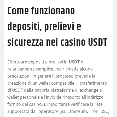
Come funzionano
depositi, prelievi e
sicurezza nei casino USDT
Effettuare depositi e prelievi in
USDT
è
relativamente semplice, ma richiede alcune
precauzioni. In genere il processo prevede la
creazione di un wallet compatibile, il trasferimento
di USDT dalla propria piattaforma di exchange o
wallet personale e l’invio dell’importo all’indirizzo
fornito dal casinò. È importante verificare la rete
supportata dall’operatore (es. Ethereum, Tron, BSC)