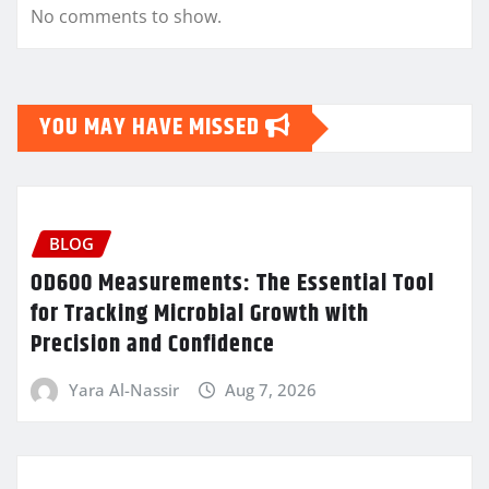
No comments to show.
YOU MAY HAVE MISSED
BLOG
OD600 Measurements: The Essential Tool
for Tracking Microbial Growth with
Precision and Confidence
Yara Al-Nassir
Aug 7, 2026