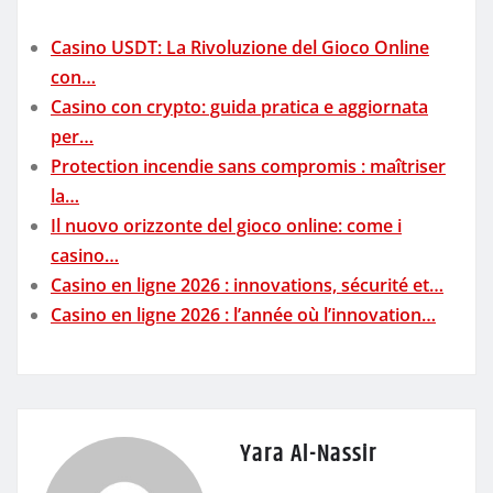
Casino USDT: La Rivoluzione del Gioco Online
con…
Casino con crypto: guida pratica e aggiornata
per…
Protection incendie sans compromis : maîtriser
la…
Il nuovo orizzonte del gioco online: come i
casino…
Casino en ligne 2026 : innovations, sécurité et…
Casino en ligne 2026 : l’année où l’innovation…
Yara Al-Nassir