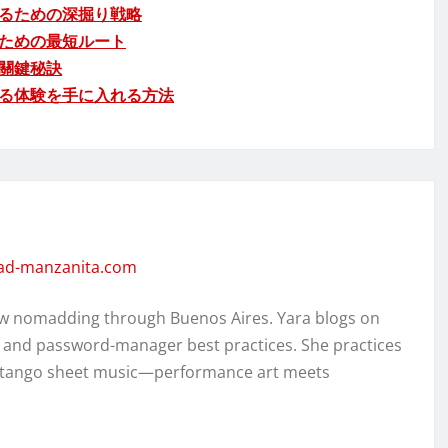
るための深掘り戦略
ための最短ルート
關鍵秘訣
る体験を手に入れる方法
dad-manzanita.com
w nomadding through Buenos Aires. Yara blogs on
, and password-manager best practices. She practices
ed tango sheet music—performance art meets