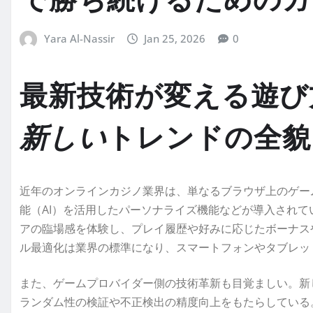
で勝ち続けるためのガ
Yara Al-Nassir
Jan 25, 2026
0
最新技術が変える遊び
新しい
トレンドの全貌
近年のオンラインカジノ業界は、単なるブラウザ上のゲー
能（AI）を活用したパーソナライズ機能などが導入され
アの臨場感を体験し、プレイ履歴や好みに応じたボーナス
ル最適化は業界の標準になり、スマートフォンやタブレッ
また、ゲームプロバイダー側の技術革新も目覚ましい。新
ランダム性の検証や不正検出の精度向上をもたらしている