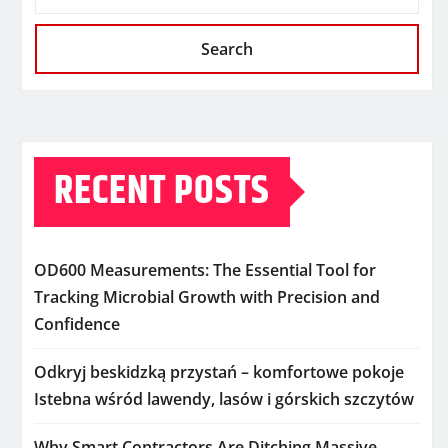
Search
RECENT POSTS
OD600 Measurements: The Essential Tool for
Tracking Microbial Growth with Precision and
Confidence
Odkryj beskidzką przystań – komfortowe pokoje
Istebna wśród lawendy, lasów i górskich szczytów
Why Smart Contractors Are Ditching Massive