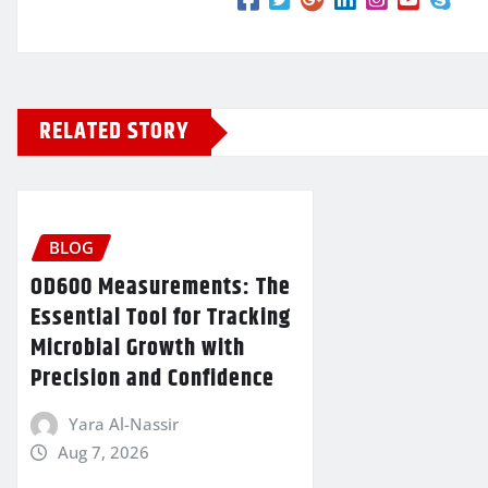
RELATED STORY
BLOG
OD600 Measurements: The
Essential Tool for Tracking
Microbial Growth with
Precision and Confidence
Yara Al-Nassir
Aug 7, 2026