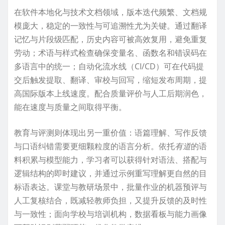
在软件本地化与技术文档领域，版本迭代频繁、文档规
模庞大，稳定的一致性与可追溯性尤为关键。通过翻译
记忆与片段级匹配，历史内容可被高效复用，避免重复
劳动；术语与样式检查确保变量名、函数名和错误码在
多语言中的统一；自动化流水线（CI/CD）可在代码提
交后触发提取、翻译、审校与回写，缩短发布周期，提
高国际版本上线速度。配合质量评价与人工后期润色，
能在速度与质量之间取得平衡。
教育与评测则体现出另一重价值：语篇理解、写作反馈
与口语纠错需要更细颗粒度的语言分析。依托
有道
的语
料积累与模型能力，学习者可以获得针对语法、搭配与
逻辑结构的即时建议，并通过示例重写理解更自然的目
标语表达。课堂与教研场景中，批量作业的机器预评与
人工复核结合，既减轻教师负担，又提升反馈的及时性
与一致性；面向学校与培训机构，数据看板与能力画像