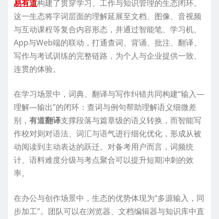
易有道
构建了贯穿学习、工作与知识管理的生态闭环。
这一生态将字词层面的理解延展至文档、图像、音视频
与互动课程等复合内容形态，并通过智能笔、学习机、
App与Web端的联动，打通查词、背诵、批注、翻译、
写作与考试训练的完整链路，为个人与企业提供一致、
连贯的体验。
在学习场景中，词典、翻译与写作纠错共同构建“输入—
理解—输出”的闭环：查词与例句帮助理解语义细微差
别，
有道翻译
支撑段落与篇章级的语义转换，而智能写
作校对则对语法、词汇与语气进行细化优化，形成从被
动阅读到主动表达的跃迁。对备考用户而言，词频统
计、语料难度分级与考点聚合可以提升短期冲刺的效
率。
在办公与创作场景中，生态的优势体现为“多源输入，同
步加工”。团队可以在浏览器、文档编辑器与知识库中直