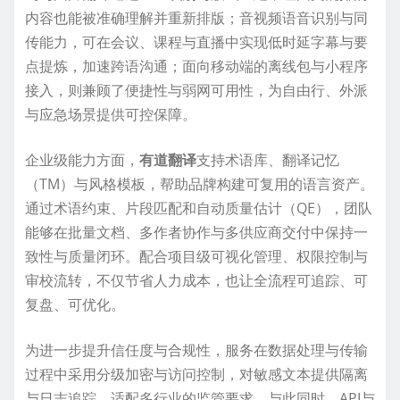
内容也能被准确理解并重新排版；音视频语音识别与同
传能力，可在会议、课程与直播中实现低时延字幕与要
点提炼，加速跨语沟通；面向移动端的离线包与小程序
接入，则兼顾了便捷性与弱网可用性，为自由行、外派
与应急场景提供可控保障。
企业级能力方面，
有道翻译
支持术语库、翻译记忆
（TM）与风格模板，帮助品牌构建可复用的语言资产。
通过术语约束、片段匹配和自动质量估计（QE），团队
能够在批量文档、多作者协作与多供应商交付中保持一
致性与质量闭环。配合项目级可视化管理、权限控制与
审校流转，不仅节省人力成本，也让全流程可追踪、可
复盘、可优化。
为进一步提升信任度与合规性，服务在数据处理与传输
过程中采用分级加密与访问控制，对敏感文本提供隔离
与日志追踪，适配多行业的监管要求。与此同时，API与