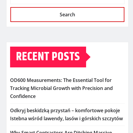
Search
RECENT POSTS
OD600 Measurements: The Essential Tool for
Tracking Microbial Growth with Precision and
Confidence
Odkryj beskidzką przystań – komfortowe pokoje
Istebna wśród lawendy, lasów i górskich szczytów
Why Smart Contractors Are Ditching Massive