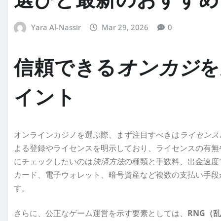
選びと最新の
おすすめ
Yara Al-Nassir
Mar 29, 2026
0
信頼できる
オンカジ
を
イント
オンラインカジノを選ぶ際、まず注目すべきは
ライセンス
よる登録やライセンスを明示しており、ライセンスの有無
にチェックしたいのは
決済方法
の種類と手数料、出金速度
カード、電子ウォレット、暗号資産など複数の支払い手段
す。
さらに、公正なゲーム運営を示す要素としては、
RNG（