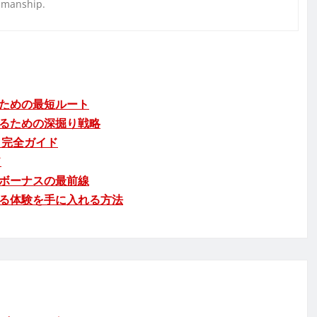
nmanship.
ための最短ルート
るための深掘り戦略
」完全ガイド
ド
ボーナスの最前線
る体験を手に入れる方法