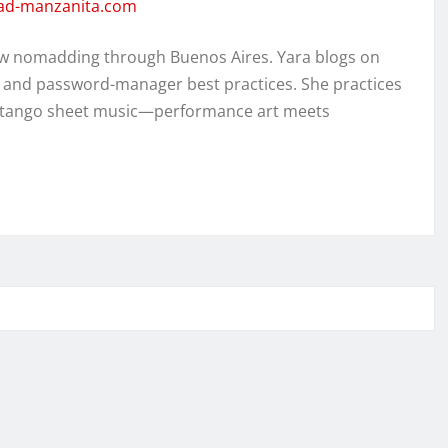
dad-manzanita.com
w nomadding through Buenos Aires. Yara blogs on
, and password-manager best practices. She practices
ed tango sheet music—performance art meets