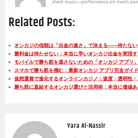
sheet music—performance art meets pe
Related Posts:
オンカジの信頼は「出金の速さ」で決まる――待たない
勝利金は待たせない：本当に早いオンカジ出金を実現す
モバイルで勝ち筋を逃さないための「オンカジ アプリ
スマホで勝ち筋を掴む：最新オンカジ アプリ完全ガイ
仮想通貨で進化するオンラインカジノ：速度・透明性・
勝ち筋に直結するオンカジ選びと活用術：本当に価値あ
Yara Al-Nassir