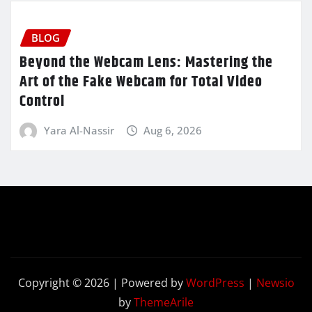
BLOG
Beyond the Webcam Lens: Mastering the
Art of the Fake Webcam for Total Video
Control
Yara Al-Nassir
Aug 6, 2026
Copyright © 2026 | Powered by
WordPress
|
Newsio
by
ThemeArile