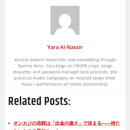
Yara Al-Nassir
Muscat biotech researcher now nomadding through
Buenos Aires. Yara blogs on CRISPR crops, tango
etiquette, and password-manager best practices. She
practices Arabic calligraphy on recycled tango sheet
music—performance art meets penmanship.
Related Posts:
オンカジの信頼は「出金の速さ」で決まる――待た