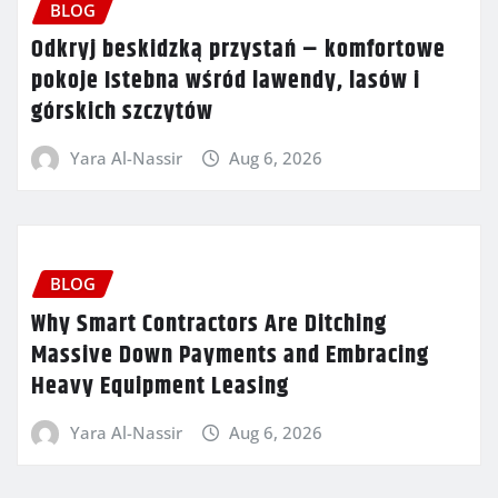
BLOG
Odkryj beskidzką przystań – komfortowe
pokoje Istebna wśród lawendy, lasów i
górskich szczytów
Yara Al-Nassir
Aug 6, 2026
BLOG
Why Smart Contractors Are Ditching
Massive Down Payments and Embracing
Heavy Equipment Leasing
Yara Al-Nassir
Aug 6, 2026