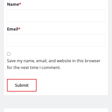
Name
*
Email
*
Save my name, email, and website in this browser
for the next time I comment.