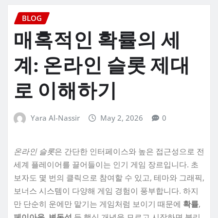
BLOG
매혹적인 확률의 세
계: 온라인 슬롯 제대
로 이해하기
Yara Al-Nassir
May 2, 2026
0
온라인 슬롯
은 간단한 인터페이스와 높은 접근성으로 전
세계 플레이어를 끌어들이는 인기 게임 장르입니다. 초
보자도 몇 번의 클릭으로 참여할 수 있고, 테마와 그래픽,
보너스 시스템이 다양해 게임 경험이 풍부합니다. 하지
만 단순히 운에만 맡기는 게임처럼 보이기 때문에
확률
,
페이아웃
,
변동성
등 핵심 개념을 모르고 시작하면 불리