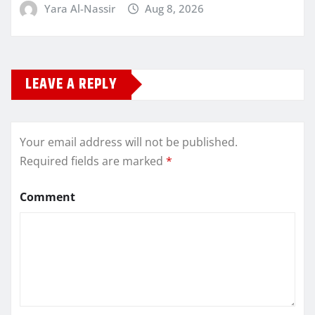
Yara Al-Nassir
Aug 8, 2026
LEAVE A REPLY
Your email address will not be published.
Required fields are marked
*
Comment