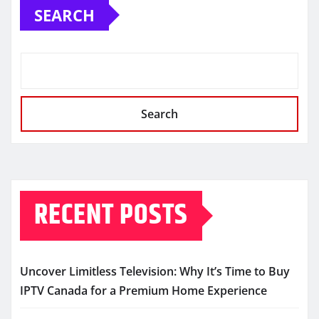
SEARCH
Search
RECENT POSTS
Uncover Limitless Television: Why It’s Time to Buy
IPTV Canada for a Premium Home Experience