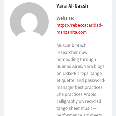
Yara Al-Nassir
Website:
https://rebeccacaridad-
manzanita.com
Muscat biotech
researcher now
nomadding through
Buenos Aires. Yara blogs
on CRISPR crops, tango
etiquette, and password-
manager best practices.
She practices Arabic
calligraphy on recycled
tango sheet music—
performance art meets