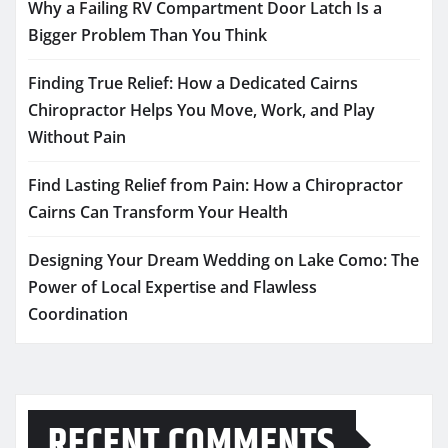
Why a Failing RV Compartment Door Latch Is a
Bigger Problem Than You Think
Finding True Relief: How a Dedicated Cairns
Chiropractor Helps You Move, Work, and Play
Without Pain
Find Lasting Relief from Pain: How a Chiropractor
Cairns Can Transform Your Health
Designing Your Dream Wedding on Lake Como: The
Power of Local Expertise and Flawless
Coordination
RECENT COMMENTS