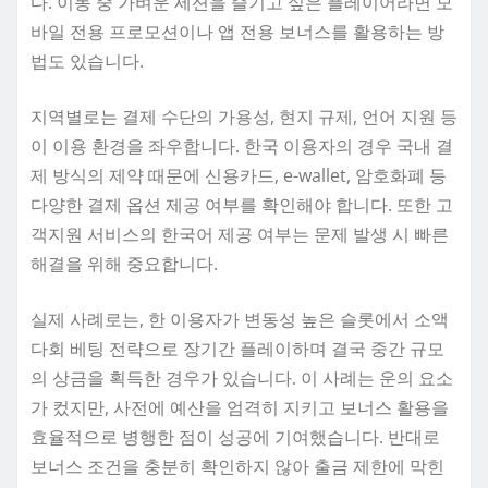
다. 이동 중 가벼운 세션을 즐기고 싶은 플레이어라면 모
바일 전용 프로모션이나 앱 전용 보너스를 활용하는 방
법도 있습니다.
지역별로는 결제 수단의 가용성, 현지 규제, 언어 지원 등
이 이용 환경을 좌우합니다. 한국 이용자의 경우 국내 결
제 방식의 제약 때문에 신용카드, e-wallet, 암호화폐 등
다양한 결제 옵션 제공 여부를 확인해야 합니다. 또한 고
객지원 서비스의 한국어 제공 여부는 문제 발생 시 빠른
해결을 위해 중요합니다.
실제 사례로는, 한 이용자가 변동성 높은 슬롯에서 소액
다회 베팅 전략으로 장기간 플레이하며 결국 중간 규모
의 상금을 획득한 경우가 있습니다. 이 사례는 운의 요소
가 컸지만, 사전에 예산을 엄격히 지키고 보너스 활용을
효율적으로 병행한 점이 성공에 기여했습니다. 반대로
보너스 조건을 충분히 확인하지 않아 출금 제한에 막힌