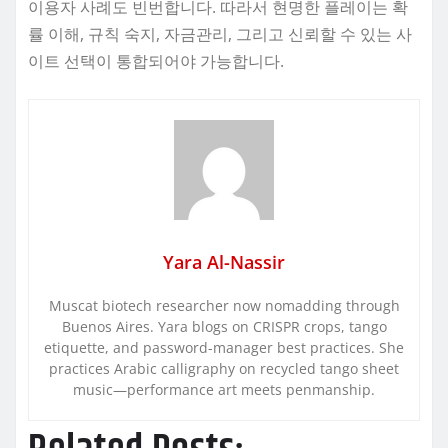
이용자 사례도 빈번합니다. 따라서 현명한 플레이는 확
률 이해, 규칙 숙지, 자금관리, 그리고 신뢰할 수 있는 사
이트 선택이 통합되어야 가능합니다.
Yara Al-Nassir
Muscat biotech researcher now nomadding through
Buenos Aires. Yara blogs on CRISPR crops, tango
etiquette, and password-manager best practices. She
practices Arabic calligraphy on recycled tango sheet
music—performance art meets penmanship.