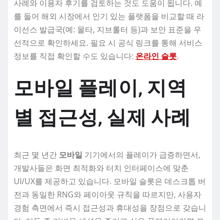
사례와 이용자 후기를 검토하는 것도 도움이 됩니다. 예
를 들어 해외 시장에서 인기 있는 플랫폼을 비교할 때 라
이선스 발급국(예: 몰타, 지브롤터 등)과 보안 표준을 우
선적으로 확인하세요. 필요 시 공식 링크를 통해 서비스
정보를 직접 확인할 수도 있습니다:
온라인 슬롯
.
모바일 플레이, 지역
별 접근성, 실제 사례
최근 몇 년간
모바일
기기에서의 플레이가 급증하면서,
개발사들은 화면 최적화와 터치 인터페이스에 맞춘
UI/UX를 제공하고 있습니다. 모바일 슬롯은 데스크톱 버
전과 동일한 RNG와 페이아웃 규칙을 따르지만, 사용자
경험 측면에서 즉시 접근성과 휴대성을 장점으로 갖습니