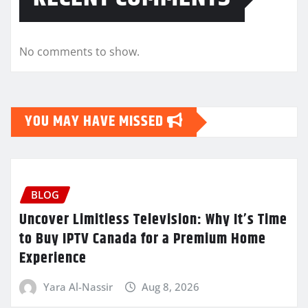
No comments to show.
YOU MAY HAVE MISSED
BLOG
Uncover Limitless Television: Why It’s Time
to Buy IPTV Canada for a Premium Home
Experience
Yara Al-Nassir
Aug 8, 2026