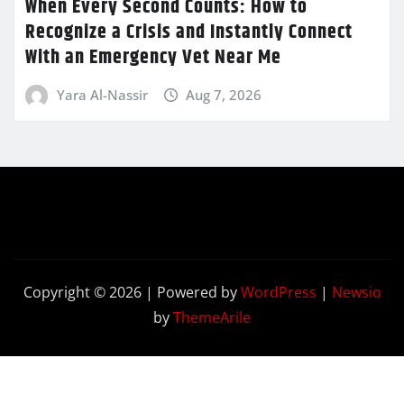
When Every Second Counts: How to
Recognize a Crisis and Instantly Connect
With an Emergency Vet Near Me
Yara Al-Nassir
Aug 7, 2026
Copyright © 2026 | Powered by
WordPress
|
Newsio
by
ThemeArile
Contact
Privacy
Terms and
Us
Policy
Conditions