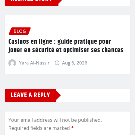
BLOG
Casinos en ligne : guide pratique pour
jouer en sécurité et optimiser ses chances
Yara Al-Nassir
Aug 6, 2026
LEAVE A REPLY
Your email address will not be published.
Required fields are marked
*