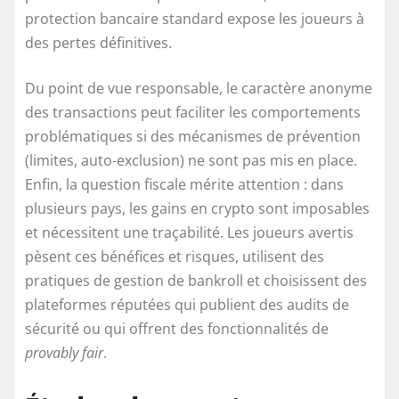
protection bancaire standard expose les joueurs à
des pertes définitives.
Du point de vue responsable, le caractère anonyme
des transactions peut faciliter les comportements
problématiques si des mécanismes de prévention
(limites, auto-exclusion) ne sont pas mis en place.
Enfin, la question fiscale mérite attention : dans
plusieurs pays, les gains en crypto sont imposables
et nécessitent une traçabilité. Les joueurs avertis
pèsent ces bénéfices et risques, utilisent des
pratiques de gestion de bankroll et choisissent des
plateformes réputées qui publient des audits de
sécurité ou qui offrent des fonctionnalités de
provably fair
.