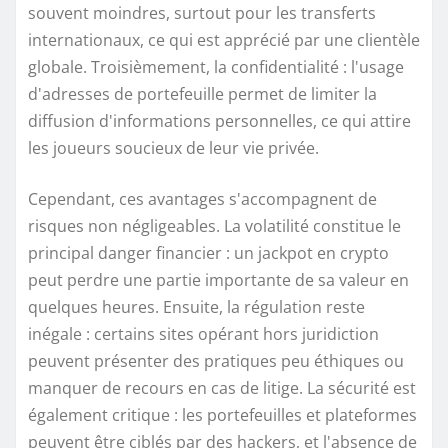
souvent moindres, surtout pour les transferts
internationaux, ce qui est apprécié par une clientèle
globale. Troisièmement, la confidentialité : l'usage
d'adresses de portefeuille permet de limiter la
diffusion d'informations personnelles, ce qui attire
les joueurs soucieux de leur vie privée.
Cependant, ces avantages s'accompagnent de
risques non négligeables. La volatilité constitue le
principal danger financier : un jackpot en crypto
peut perdre une partie importante de sa valeur en
quelques heures. Ensuite, la régulation reste
inégale : certains sites opérant hors juridiction
peuvent présenter des pratiques peu éthiques ou
manquer de recours en cas de litige. La sécurité est
également critique : les portefeuilles et plateformes
peuvent être ciblés par des hackers, et l'absence de