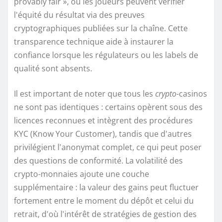
provably fair », où les joueurs peuvent vérifier
l'équité du résultat via des preuves
cryptographiques publiées sur la chaîne. Cette
transparence technique aide à instaurer la
confiance lorsque les régulateurs ou les labels de
qualité sont absents.
Il est important de noter que tous les
crypto
-casinos
ne sont pas identiques : certains opèrent sous des
licences reconnues et intègrent des procédures
KYC (Know Your Customer), tandis que d'autres
privilégient l'anonymat complet, ce qui peut poser
des questions de conformité. La volatilité des
crypto-monnaies ajoute une couche
supplémentaire : la valeur des gains peut fluctuer
fortement entre le moment du dépôt et celui du
retrait, d'où l'intérêt de stratégies de gestion des