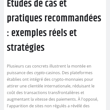
Études de cas et
pratiques recommandées
: exemples réels et
stratégies
Plusieurs cas concrets illustrent la montée en
puissance des
crypto
-casinos. Des plateformes
établies ont intégré des crypto-monnaies pour
attirer une clientèle internationale, réduisant le
coût des transactions transfrontalières et
augmentant la vitesse des paiements. À l'opposé,
l'apparition de sites non régulés a révélé des