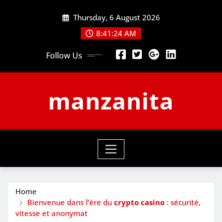
Skip
Thursday, 6 August 2026
to
content
8:41:25 AM
Follow Us
manzanita
Home
Bienvenue dans l’ère du
crypto casino
: sécurité,
vitesse et anonymat