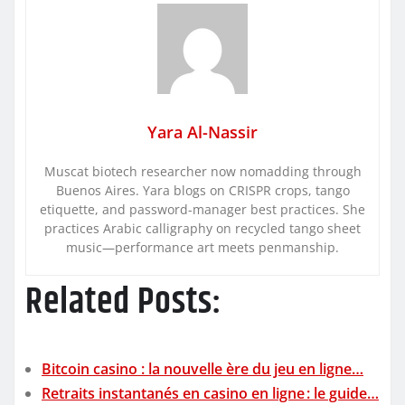
Yara Al-Nassir
Muscat biotech researcher now nomadding through
Buenos Aires. Yara blogs on CRISPR crops, tango
etiquette, and password-manager best practices. She
practices Arabic calligraphy on recycled tango sheet
music—performance art meets penmanship.
Related Posts:
Bitcoin casino : la nouvelle ère du jeu en ligne…
Retraits instantanés en casino en ligne : le guide…