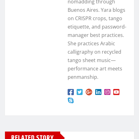
nomadding through
Buenos Aires. Yara blogs
on CRISPR crops, tango
etiquette, and password-
manager best practices.
She practices Arabic
calligraphy on recycled
tango sheet music—
performance art meets
penmanship.
RELATED STORY