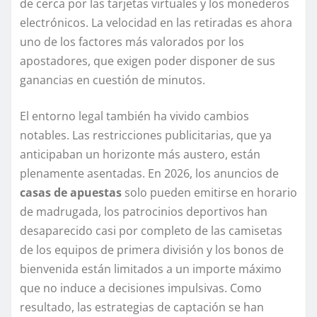
de cerca por las tarjetas virtuales y los monederos
electrónicos. La velocidad en las retiradas es ahora
uno de los factores más valorados por los
apostadores, que exigen poder disponer de sus
ganancias en cuestión de minutos.
El entorno legal también ha vivido cambios
notables. Las restricciones publicitarias, que ya
anticipaban un horizonte más austero, están
plenamente asentadas. En 2026, los anuncios de
casas de apuestas
solo pueden emitirse en horario
de madrugada, los patrocinios deportivos han
desaparecido casi por completo de las camisetas
de los equipos de primera división y los bonos de
bienvenida están limitados a un importe máximo
que no induce a decisiones impulsivas. Como
resultado, las estrategias de captación se han