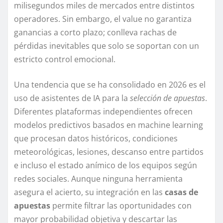
milisegundos miles de mercados entre distintos
operadores. Sin embargo, el value no garantiza
ganancias a corto plazo; conlleva rachas de
pérdidas inevitables que solo se soportan con un
estricto control emocional.
Una tendencia que se ha consolidado en 2026 es el
uso de asistentes de IA para la
selección de apuestas
.
Diferentes plataformas independientes ofrecen
modelos predictivos basados en machine learning
que procesan datos históricos, condiciones
meteorológicas, lesiones, descanso entre partidos
e incluso el estado anímico de los equipos según
redes sociales. Aunque ninguna herramienta
asegura el acierto, su integración en las
casas de
apuestas
permite filtrar las oportunidades con
mayor probabilidad objetiva y descartar las