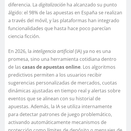
diferencia. La
digitalización
ha alcanzado su punto
álgido: el 98% de las apuestas en España se realizan
a través del móvil, y las plataformas han integrado
funcionalidades que hasta hace poco parecían
ciencia ficción.
En 2026, la
inteligencia artificial
(IA) ya no es una
promesa, sino una herramienta cotidiana dentro
de las
casas de apuestas online
. Los algoritmos
predictivos permiten a los usuarios recibir
sugerencias personalizadas de mercados, cuotas
dinámicas ajustadas en tiempo real y alertas sobre
eventos que se alinean con su historial de
apuestas. Además, la IA se utiliza internamente
para detectar patrones de juego problemático,
activando automáticamente mecanismos de
protección como límites de depósito o mensajes de