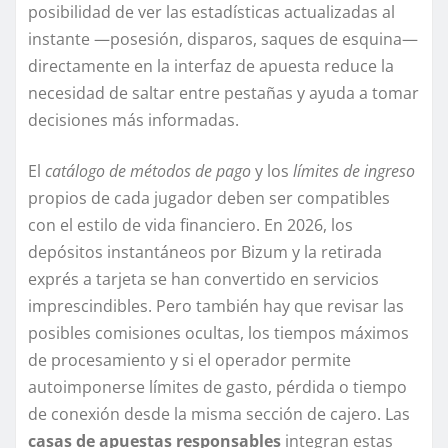
posibilidad de ver las estadísticas actualizadas al
instante —posesión, disparos, saques de esquina—
directamente en la interfaz de apuesta reduce la
necesidad de saltar entre pestañas y ayuda a tomar
decisiones más informadas.
El
catálogo de métodos de pago
y los
límites de ingreso
propios de cada jugador deben ser compatibles
con el estilo de vida financiero. En 2026, los
depósitos instantáneos por Bizum y la retirada
exprés a tarjeta se han convertido en servicios
imprescindibles. Pero también hay que revisar las
posibles comisiones ocultas, los tiempos máximos
de procesamiento y si el operador permite
autoimponerse límites de gasto, pérdida o tiempo
de conexión desde la misma sección de cajero. Las
casas de apuestas responsables
integran estas