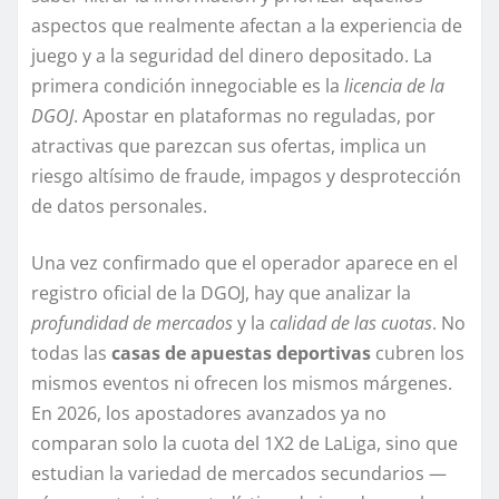
aspectos que realmente afectan a la experiencia de
juego y a la seguridad del dinero depositado. La
primera condición innegociable es la
licencia de la
DGOJ
. Apostar en plataformas no reguladas, por
atractivas que parezcan sus ofertas, implica un
riesgo altísimo de fraude, impagos y desprotección
de datos personales.
Una vez confirmado que el operador aparece en el
registro oficial de la DGOJ, hay que analizar la
profundidad de mercados
y la
calidad de las cuotas
. No
todas las
casas de apuestas deportivas
cubren los
mismos eventos ni ofrecen los mismos márgenes.
En 2026, los apostadores avanzados ya no
comparan solo la cuota del 1X2 de LaLiga, sino que
estudian la variedad de mercados secundarios —