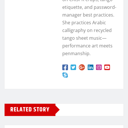
etiquette, and password-
manager best practices.
She practices Arabic
calligraphy on recycled
tango sheet music—
performance art meets
penmanship.
RELATED STORY