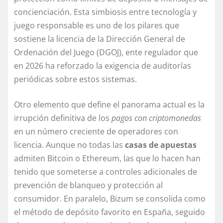
concienciación. Esta simbiosis entre tecnología y
juego responsable es uno de los pilares que
sostiene la licencia de la Dirección General de
Ordenación del Juego (DGOJ), ente regulador que
en 2026 ha reforzado la exigencia de auditorías
periódicas sobre estos sistemas.
Otro elemento que define el panorama actual es la
irrupción definitiva de los
pagos con criptomonedas
en un número creciente de operadores con
licencia. Aunque no todas las
casas de apuestas
admiten Bitcoin o Ethereum, las que lo hacen han
tenido que someterse a controles adicionales de
prevención de blanqueo y protección al
consumidor. En paralelo, Bizum se consolida como
el método de depósito favorito en España, seguido