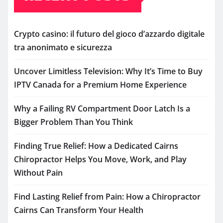
Crypto casino: il futuro del gioco d’azzardo digitale
tra anonimato e sicurezza
Uncover Limitless Television: Why It’s Time to Buy
IPTV Canada for a Premium Home Experience
Why a Failing RV Compartment Door Latch Is a
Bigger Problem Than You Think
Finding True Relief: How a Dedicated Cairns
Chiropractor Helps You Move, Work, and Play
Without Pain
Find Lasting Relief from Pain: How a Chiropractor
Cairns Can Transform Your Health