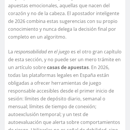
apuestas emocionales, aquellas que nacen del
corazón y no de la cabeza. El apostador inteligente
de 2026 combina estas sugerencias con su propio
conocimiento y nunca delega la decisión final por
completo en un algoritmo.
La
responsabilidad en el juego
es el otro gran capítulo
de esta sección, y no puede ser un mero trámite en
un artículo sobre
casas de apuestas
. En 2026,
todas las plataformas legales en España están
obligadas a ofrecer herramientas de juego
responsable accesibles desde el primer inicio de
sesión: límites de depósito diario, semanal o
mensual; límites de tiempo de conexión;
autoexclusión temporal; y un test de
autoevaluación que alerta sobre comportamientos
de riesgo. Utilizarlas no es señal de debilidad, sino