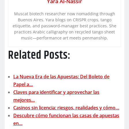
Yara Al-Nassir
Muscat biotech researcher now nomadding through
Buenos Aires. Yara blogs on CRISPR crops, tango
etiquette, and password-manager best practices. She
practices Arabic calligraphy on recycled tango sheet
music—performance art meets penmanship.
Related Posts:
La Nueva Era de las Apuestas: Del Boleto de
Papel a…
Claves para identificar y aprovechar las
mejores…
Casinos sin licencia: riesgos, realidades y cómo…
Descubre cómo funcionan las casas de apuestas
en…