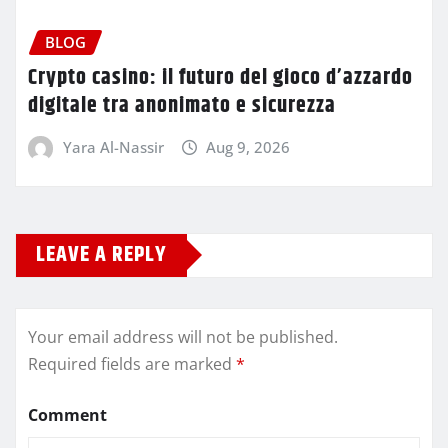
BLOG
Crypto casino: il futuro del gioco d’azzardo
digitale tra anonimato e sicurezza
Yara Al-Nassir
Aug 9, 2026
LEAVE A REPLY
Your email address will not be published.
Required fields are marked
*
Comment