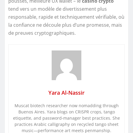
poussés, meilleure UX wallet – le
casino crypto
tend vers un modèle de divertissement plus
responsable, rapide et techniquement vérifiable, où
la confiance ne découle plus d’une promesse, mais
de preuves cryptographiques.
Yara Al-Nassir
Muscat biotech researcher now nomadding through
Buenos Aires. Yara blogs on CRISPR crops, tango
etiquette, and password-manager best practices. She
practices Arabic calligraphy on recycled tango sheet
music—performance art meets penmanship.