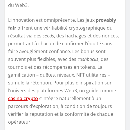
du Web3.
L’innovation est omniprésente. Les jeux
provably
fair
offrent une vérifiabilité cryptographique du
résultat via des
seeds
, des hachages et des nonces,
permettant à chacun de confirmer l’équité sans
faire aveuglément confiance. Les bonus sont
souvent plus flexibles, avec des
cashbacks
, des
tournois et des récompenses en tokens. La
gamification – quêtes, niveaux, NFT utilitaires –
stimule la rétention. Pour plus d’inspiration sur
l’univers des plateformes Web3, un guide comme
casino crypto
s’intègre naturellement à un
parcours d’exploration, à condition de toujours
vérifier la réputation et la conformité de chaque
opérateur.