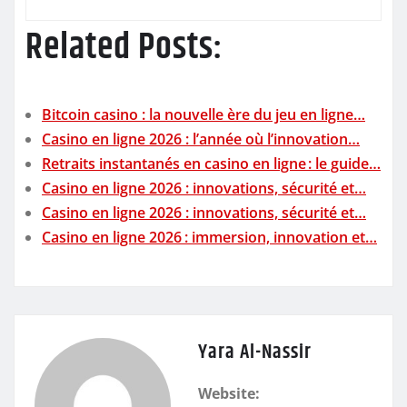
Related Posts:
Bitcoin casino : la nouvelle ère du jeu en ligne…
Casino en ligne 2026 : l’année où l’innovation…
Retraits instantanés en casino en ligne : le guide…
Casino en ligne 2026 : innovations, sécurité et…
Casino en ligne 2026 : innovations, sécurité et…
Casino en ligne 2026 : immersion, innovation et…
Yara Al-Nassir
Website: