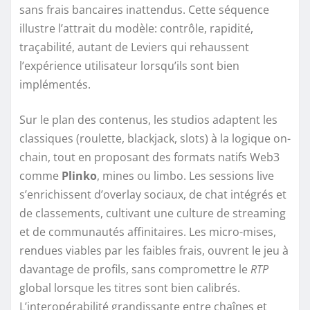
sans frais bancaires inattendus. Cette séquence
illustre l’attrait du modèle: contrôle, rapidité,
traçabilité, autant de Leviers qui rehaussent
l’expérience utilisateur lorsqu’ils sont bien
implémentés.
Sur le plan des contenus, les studios adaptent les
classiques (roulette, blackjack, slots) à la logique on-
chain, tout en proposant des formats natifs Web3
comme
Plinko
, mines ou limbo. Les sessions live
s’enrichissent d’overlay sociaux, de chat intégrés et
de classements, cultivant une culture de streaming
et de communautés affinitaires. Les micro-mises,
rendues viables par les faibles frais, ouvrent le jeu à
davantage de profils, sans compromettre le
RTP
global lorsque les titres sont bien calibrés.
L’interopérabilité grandissante entre chaînes et