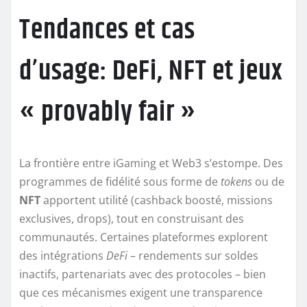
Tendances et cas
d’usage: DeFi, NFT et jeux
« provably fair »
La frontière entre iGaming et Web3 s’estompe. Des
programmes de fidélité sous forme de
tokens
ou de
NFT
apportent utilité (cashback boosté, missions
exclusives, drops), tout en construisant des
communautés. Certaines plateformes explorent
des intégrations
DeFi
– rendements sur soldes
inactifs, partenariats avec des protocoles – bien
que ces mécanismes exigent une transparence