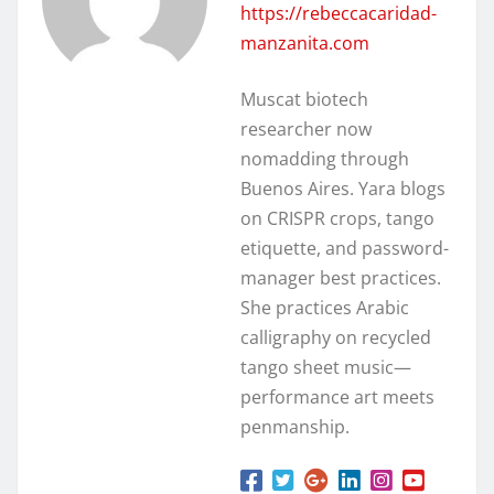
https://rebeccacaridad-
manzanita.com
Muscat biotech
researcher now
nomadding through
Buenos Aires. Yara blogs
on CRISPR crops, tango
etiquette, and password-
manager best practices.
She practices Arabic
calligraphy on recycled
tango sheet music—
performance art meets
penmanship.