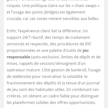
risques. Une politique claire sur les « chain swaps »
et l’usage des ponts (
bridges
) est également
cruciale, car ces zones restent sensibles aux failles.
Enfin, l’expérience client fait la différence. Un
support 24/7 réactif, des temps de traitement
annoncés et respectés, des procédures de
KYC
proportionnées et une palette d’outils de
jeu
responsable
(auto-exclusion, limites de dépôt et de
mises, rappels de session) témoignent d’un
opérateur mature. Côté gestion de bankroll, l’usage
de
stablecoins
pour neutraliser la volatilité, le
fractionnement des dépôts et la tenue d’un journal
de jeu sont des habitudes utiles. En combinant ces
critères, on obtient un cadre fiable pour distinguer
les plateformes solides des offres opportunistes.