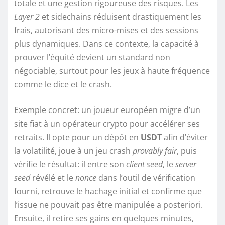
totale et une gestion rigoureuse des risques. Les
Layer 2
et sidechains réduisent drastiquement les
frais, autorisant des micro-mises et des sessions
plus dynamiques. Dans ce contexte, la capacité à
prouver l’équité devient un standard non
négociable, surtout pour les jeux à haute fréquence
comme le dice et le crash.
Exemple concret: un joueur européen migre d’un
site fiat à un opérateur crypto pour accélérer ses
retraits. Il opte pour un dépôt en
USDT
afin d’éviter
la volatilité, joue à un jeu crash
provably fair
, puis
vérifie le résultat: il entre son
client seed
, le
server
seed
révélé et le
nonce
dans l’outil de vérification
fourni, retrouve le hachage initial et confirme que
l’issue ne pouvait pas être manipulée a posteriori.
Ensuite, il retire ses gains en quelques minutes,