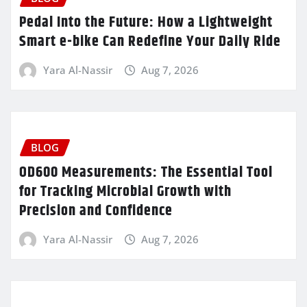
Pedal Into the Future: How a Lightweight
Smart e-bike Can Redefine Your Daily Ride
Yara Al-Nassir
Aug 7, 2026
BLOG
OD600 Measurements: The Essential Tool
for Tracking Microbial Growth with
Precision and Confidence
Yara Al-Nassir
Aug 7, 2026