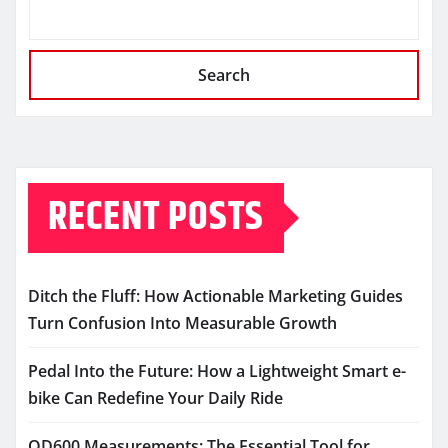
Search
RECENT POSTS
Ditch the Fluff: How Actionable Marketing Guides
Turn Confusion Into Measurable Growth
Pedal Into the Future: How a Lightweight Smart e-
bike Can Redefine Your Daily Ride
OD600 Measurements: The Essential Tool for