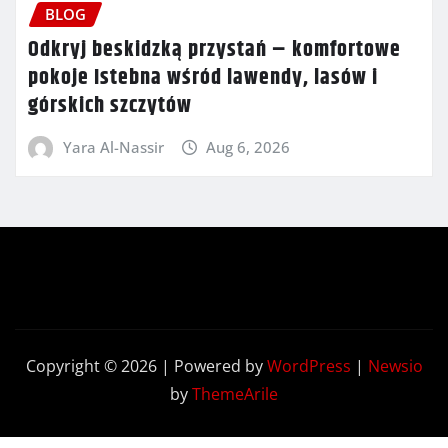
BLOG
Odkryj beskidzką przystań – komfortowe
pokoje Istebna wśród lawendy, lasów i
górskich szczytów
Yara Al-Nassir
Aug 6, 2026
Copyright © 2026 | Powered by
WordPress
|
Newsio
by
ThemeArile