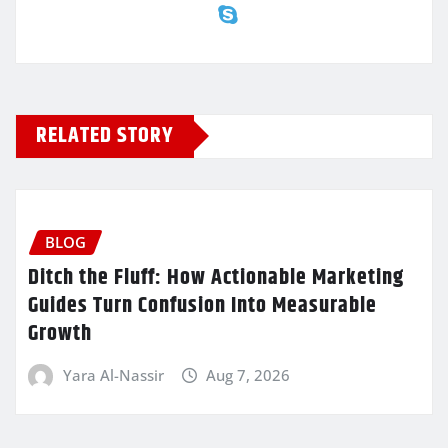
RELATED STORY
BLOG
Ditch the Fluff: How Actionable Marketing
Guides Turn Confusion Into Measurable
Growth
Yara Al-Nassir
Aug 7, 2026