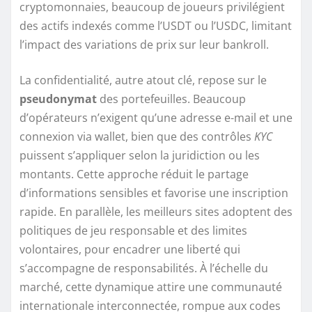
cryptomonnaies, beaucoup de joueurs privilégient
des actifs indexés comme l’USDT ou l’USDC, limitant
l’impact des variations de prix sur leur bankroll.
La confidentialité, autre atout clé, repose sur le
pseudonymat
des portefeuilles. Beaucoup
d’opérateurs n’exigent qu’une adresse e-mail et une
connexion via wallet, bien que des contrôles
KYC
puissent s’appliquer selon la juridiction ou les
montants. Cette approche réduit le partage
d’informations sensibles et favorise une inscription
rapide. En parallèle, les meilleurs sites adoptent des
politiques de jeu responsable et des limites
volontaires, pour encadrer une liberté qui
s’accompagne de responsabilités. À l’échelle du
marché, cette dynamique attire une communauté
internationale interconnectée, rompue aux codes