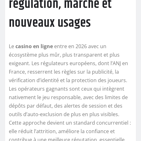
régulation, marché et
nouveaux usages
Le
casino en ligne
entre en 2026 avec un
écosystème plus mûr, plus transparent et plus
exigeant. Les régulateurs européens, dont l’ANJ en
France, resserrent les règles sur la publicité, la
vérification d’identité et la protection des joueurs.
Les opérateurs gagnants sont ceux qui intègrent
nativement le jeu responsable, avec des limites de
dépôts par défaut, des alertes de session et des
outils d’auto-exclusion de plus en plus visibles.
Cette approche devient un standard concurrentiel :
elle réduit l’attrition, améliore la confiance et
contribue à une meilleure réputation, essentielle