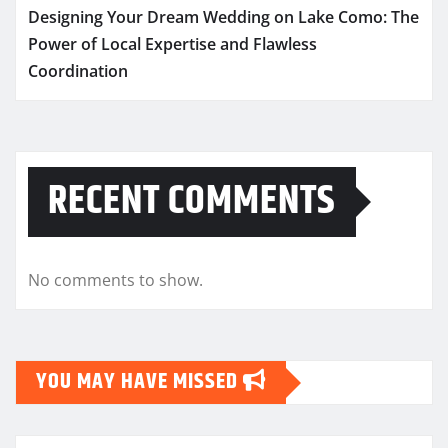
Designing Your Dream Wedding on Lake Como: The
Power of Local Expertise and Flawless
Coordination
RECENT COMMENTS
No comments to show.
YOU MAY HAVE MISSED