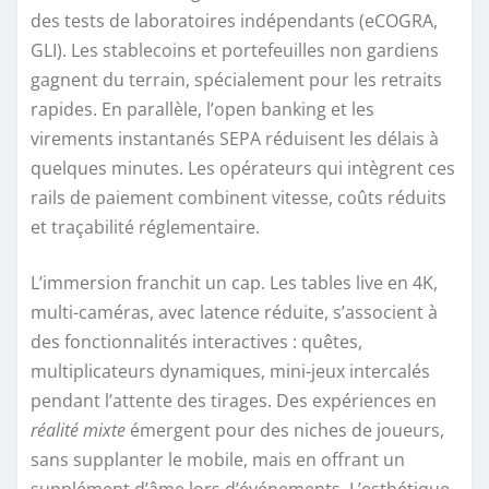
des tests de laboratoires indépendants (eCOGRA,
GLI). Les stablecoins et portefeuilles non gardiens
gagnent du terrain, spécialement pour les retraits
rapides. En parallèle, l’open banking et les
virements instantanés SEPA réduisent les délais à
quelques minutes. Les opérateurs qui intègrent ces
rails de paiement combinent vitesse, coûts réduits
et traçabilité réglementaire.
L’immersion franchit un cap. Les tables live en 4K,
multi-caméras, avec latence réduite, s’associent à
des fonctionnalités interactives : quêtes,
multiplicateurs dynamiques, mini-jeux intercalés
pendant l’attente des tirages. Des expériences en
réalité mixte
émergent pour des niches de joueurs,
sans supplanter le mobile, mais en offrant un
supplément d’âme lors d’événements. L’esthétique