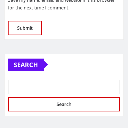
for the next time I comment.
SEARCH
Search