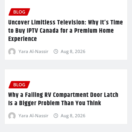
BLOG
Uncover Limitless Television: Why It’s Time
to Buy IPTV Canada for a Premium Home
Experience
Yara Al-Nassir
Aug 8, 2026
BLOG
Why a Failing RV Compartment Door Latch
Is a Bigger Problem Than You Think
Yara Al-Nassir
Aug 8, 2026