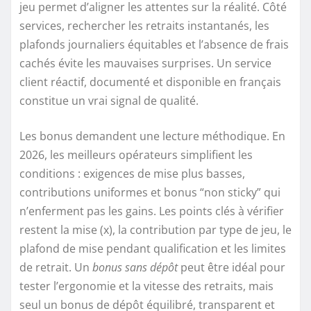
jeu permet d’aligner les attentes sur la réalité. Côté
services, rechercher les retraits instantanés, les
plafonds journaliers équitables et l’absence de frais
cachés évite les mauvaises surprises. Un service
client réactif, documenté et disponible en français
constitue un vrai signal de qualité.
Les bonus demandent une lecture méthodique. En
2026, les meilleurs opérateurs simplifient les
conditions : exigences de mise plus basses,
contributions uniformes et bonus “non sticky” qui
n’enferment pas les gains. Les points clés à vérifier
restent la mise (x), la contribution par type de jeu, le
plafond de mise pendant qualification et les limites
de retrait. Un
bonus sans dépôt
peut être idéal pour
tester l’ergonomie et la vitesse des retraits, mais
seul un bonus de dépôt équilibré, transparent et