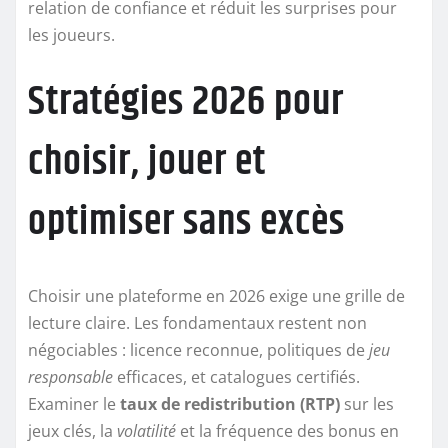
relation de confiance et réduit les surprises pour
les joueurs.
Stratégies 2026 pour
choisir, jouer et
optimiser sans excès
Choisir une plateforme en 2026 exige une grille de
lecture claire. Les fondamentaux restent non
négociables : licence reconnue, politiques de
jeu
responsable
efficaces, et catalogues certifiés.
Examiner le
taux de redistribution (RTP)
sur les
jeux clés, la
volatilité
et la fréquence des bonus en