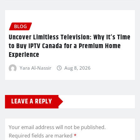
BLOG
Uncover Limitless Television: Why It’s Time
to Buy IPTV Canada for a Premium Home
Experience
Yara Al-Nassir
Aug 8, 2026
LEAVE A REPLY
Your email address will not be published.
Required fields are marked
*