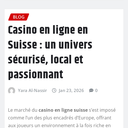
BLOG
Casino en ligne en
Suisse : un univers
sécurisé, local et
passionnant
Yara Al-Nassir
Jan 23, 2026
0
Le marché du
casino en ligne suisse
s’est imposé
comme l’un des plus encadrés d’Europe, offrant
aux joueurs un environnement à la fois riche en