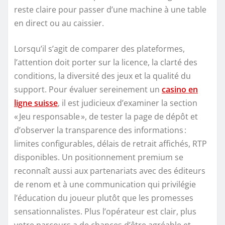
reste claire pour passer d’une machine à une table
en direct ou au caissier.
Lorsqu’il s’agit de comparer des plateformes,
l’attention doit porter sur la licence, la clarté des
conditions, la diversité des jeux et la qualité du
support. Pour évaluer sereinement un
casino en
ligne suisse
, il est judicieux d’examiner la section
« Jeu responsable », de tester la page de dépôt et
d’observer la transparence des informations :
limites configurables, délais de retrait affichés, RTP
disponibles. Un positionnement premium se
reconnaît aussi aux partenariats avec des éditeurs
de renom et à une communication qui privilégie
l’éducation du joueur plutôt que les promesses
sensationnalistes. Plus l’opérateur est clair, plus
votre parcours a de chances d’être agréable et