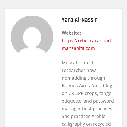
Yara Al-Nassir
Website:
https://rebeccacaridad-
manzanita.com
Muscat biotech
researcher now
nomadding through
Buenos Aires. Yara blogs
on CRISPR crops, tango
etiquette, and password-
manager best practices.
She practices Arabic
calligraphy on recycled