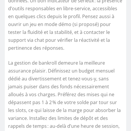
données. Un bon indicateur de sérieux : la présence
d’outils responsables en libre-service, accessibles
en quelques clics depuis le profil. Pensez aussi à
ouvrir un jeu en mode démo (si proposé) pour
tester la fluidité et la stabilité, et à contacter le
support via chat pour vérifier la réactivité et la
pertinence des réponses.
La gestion de bankroll demeure la meilleure
assurance plaisir. Définissez un budget mensuel
dédié au divertissement et tenez-vous-y, sans
jamais puiser dans des fonds nécessairement
alloués à vos charges. Préférez des mises qui ne
dépassent pas 1 à 2 % de votre solde par tour sur
les slots, ce qui laisse de la marge pour absorber la
variance. Installez des limites de dépôt et des
rappels de temps : au-delà d’une heure de session,