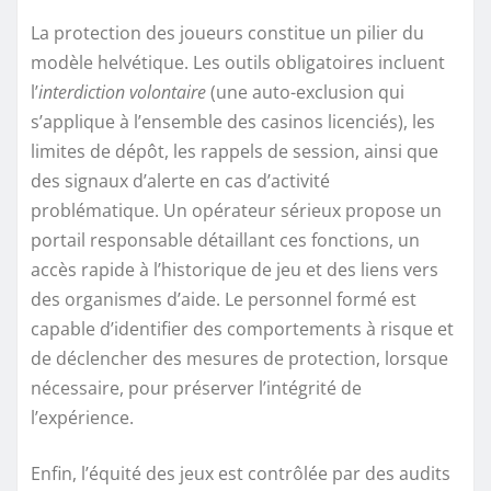
La protection des joueurs constitue un pilier du
modèle helvétique. Les outils obligatoires incluent
l’
interdiction volontaire
(une auto-exclusion qui
s’applique à l’ensemble des casinos licenciés), les
limites de dépôt, les rappels de session, ainsi que
des signaux d’alerte en cas d’activité
problématique. Un opérateur sérieux propose un
portail responsable détaillant ces fonctions, un
accès rapide à l’historique de jeu et des liens vers
des organismes d’aide. Le personnel formé est
capable d’identifier des comportements à risque et
de déclencher des mesures de protection, lorsque
nécessaire, pour préserver l’intégrité de
l’expérience.
Enfin, l’équité des jeux est contrôlée par des audits