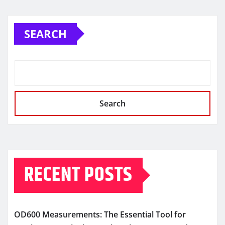
SEARCH
Search
RECENT POSTS
OD600 Measurements: The Essential Tool for