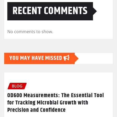
RECENT COMMENTS
No comments to show.
YOU MAY HAVE MISSED
BLOG
OD600 Measurements: The Essential Tool
for Tracking Microbial Growth with
Precision and Confidence