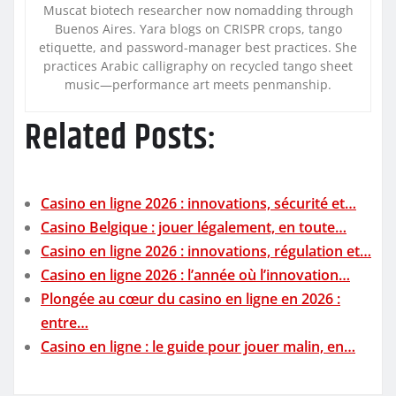
Muscat biotech researcher now nomadding through
Buenos Aires. Yara blogs on CRISPR crops, tango
etiquette, and password-manager best practices. She
practices Arabic calligraphy on recycled tango sheet
music—performance art meets penmanship.
Related Posts:
Casino en ligne 2026 : innovations, sécurité et…
Casino Belgique : jouer légalement, en toute…
Casino en ligne 2026 : innovations, régulation et…
Casino en ligne 2026 : l’année où l’innovation…
Plongée au cœur du casino en ligne en 2026 :
entre…
Casino en ligne : le guide pour jouer malin, en…