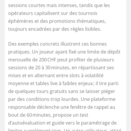
sessions courtes mais intenses, tandis que les
opérateurs capitalisent sur des tournois
éphémères et des promotions thématiques,
toujours encadrées par des règles lisibles.
Des exemples concrets illustrent ces bonnes
pratiques. Un joueur ayant fixé une limite de dépôt
mensuelle de 200 CHF peut profiter de plusieurs
sessions de 20 à 30 minutes, en répartissant ses
mises et en alternant entre slots à volatilité
moyenne et tables live à faibles enjeux ; il tire parti
de quelques tours gratuits sans se laisser piéger
par des conditions trop lourdes. Une plateforme
responsable déclenche une fenêtre de rappel au
bout de 60 minutes, propose un test
d’autoévaluation et guide vers le paramétrage de
limites supplémentaires. Un autre utilisateur, attiré