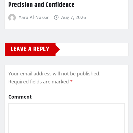
Precision and Confidence
Yara Al-Nassir
Aug 7, 2026
LEAVE A REPLY
Your email address will not be published.
Required fields are marked
*
Comment