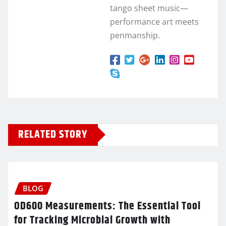
tango sheet music—
performance art meets
penmanship.
RELATED STORY
BLOG
OD600 Measurements: The Essential Tool
for Tracking Microbial Growth with