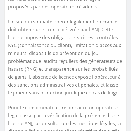
proposées par des opérateurs résidents.
Un site qui souhaite opérer légalement en France
doit obtenir une licence délivrée par l'ANJ. Cette
licence impose des obligations strictes : contrôles
KYC (connaissance du client), limitation d'accès aux
mineurs, dispositifs de prévention du jeu
problématique, audits réguliers des générateurs de
hasard (RNG) et transparence sur les probabilités
de gains. L'absence de licence expose l'opérateur à
des sanctions administratives et pénales, et laisse
le joueur sans protection juridique en cas de litige.
Pour le consommateur, reconnaître un opérateur
légal passe par la vérification de la présence d'une
licence ANJ, la consultation des mentions légales, la