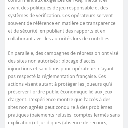
avant des politiques de jeu responsable et des
systèmes de vérification. Ces opérateurs servent
souvent de référence en matière de transparence
et de sécurité, en publiant des rapports et en
collaborant avec les autorités lors de contrôles.
En parallèle, des campagnes de répression ont visé
des sites non autorisés : blocage d'accès,
injonctions et sanctions pour opérateurs n'ayant
pas respecté la réglementation française. Ces
actions visent autant à protéger les joueurs qu'à
préserver l'ordre public économique lié aux jeux
d'argent. L'expérience montre que l'accès à des
sites non agréés peut conduire à des problèmes
pratiques (paiements refusés, comptes fermés sans
explication) et juridiques (absence de recours,