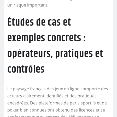
un risque important.
Études de cas et
exemples concrets :
opérateurs, pratiques et
contrôles
Le paysage français des jeux en ligne comporte des
acteurs clairement identifiés et des pratiques
encadrées. Des plateformes de paris sportifs et de
poker bien connues ont obtenu des licences et se
conforment aux exigences de l'ANJ, mettant en