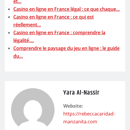
et…
Casino en ligne en France légal : ce que chaque…
Casino en ligne en France : ce qui est
réellement…
Casino en ligne en France : comprendre la
légalité,…
Comprendre le paysage du jeu en ligne : le guide
du…
Yara Al-Nassir
Website:
https://rebeccacaridad-
manzanita.com