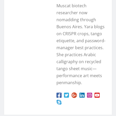
Muscat biotech
researcher now
nomadding through
Buenos Aires. Yara blogs
on CRISPR crops, tango
etiquette, and password-
manager best practices.
She practices Arabic
calligraphy on recycled
tango sheet music—
performance art meets
penmanship.