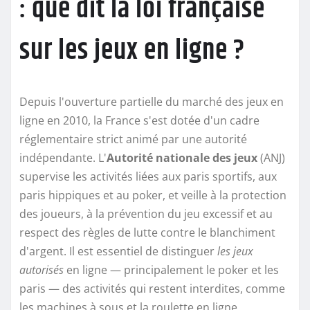
: que dit la loi française
sur les jeux en ligne ?
Depuis l'ouverture partielle du marché des jeux en
ligne en 2010, la France s'est dotée d'un cadre
réglementaire strict animé par une autorité
indépendante. L'
Autorité nationale des jeux
(ANJ)
supervise les activités liées aux paris sportifs, aux
paris hippiques et au poker, et veille à la protection
des joueurs, à la prévention du jeu excessif et au
respect des règles de lutte contre le blanchiment
d'argent. Il est essentiel de distinguer
les jeux
autorisés
en ligne — principalement le poker et les
paris — des activités qui restent interdites, comme
les machines à sous et la roulette en ligne