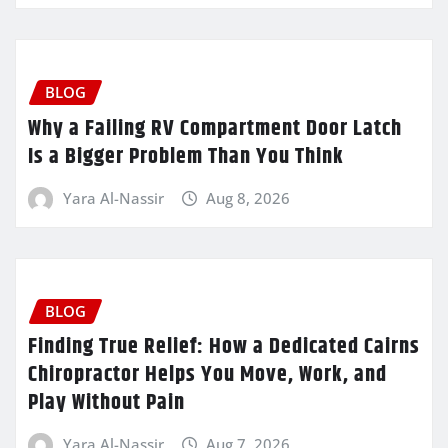
BLOG
Why a Failing RV Compartment Door Latch
Is a Bigger Problem Than You Think
Yara Al-Nassir
Aug 8, 2026
BLOG
Finding True Relief: How a Dedicated Cairns
Chiropractor Helps You Move, Work, and
Play Without Pain
Yara Al-Nassir
Aug 7, 2026