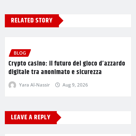
RELATED STORY
BLOG
Crypto casino: il futuro del gioco d’azzardo
digitale tra anonimato e sicurezza
Yara Al-Nassir
Aug 9, 2026
LEAVE A REPLY