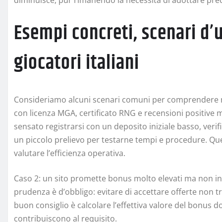
diminuisce, pur rimanendo la necessità di adottare prec
Esempi concreti, scenari d’u
giocatori italiani
Consideriamo alcuni scenari comuni per comprendere m
con licenza MGA, certificato RNG e recensioni positive 
sensato registrarsi con un deposito iniziale basso, veri
un piccolo prelievo per testarne tempi e procedure. Qu
valutare l’efficienza operativa.
Caso 2: un sito promette bonus molto elevati ma non in
prudenza è d’obbligo: evitare di accettare offerte non t
buon consiglio è calcolare l’effettiva valore del bonus do
contribuiscono al requisito.