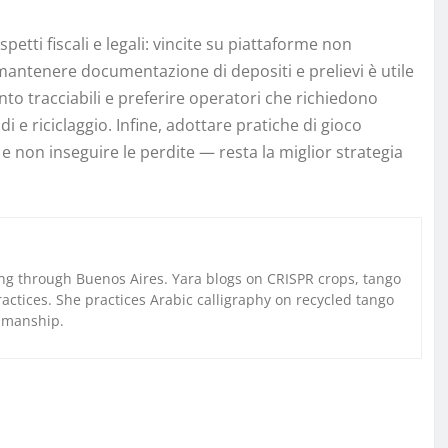
petti fiscali e legali: vincite su piattaforme non
 mantenere documentazione di depositi e prelievi è utile
nto tracciabili e preferire operatori che richiedono
e riciclaggio. Infine, adottare pratiche di gioco
e non inseguire le perdite — resta la miglior strategia
g through Buenos Aires. Yara blogs on CRISPR crops, tango
ctices. She practices Arabic calligraphy on recycled tango
nmanship.