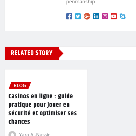
penmanship.
RELATED STORY
BLOG
Casinos en ligne : guide
pratique pour jouer en
sécurité et optimiser ses
chances
Yara Al-Nassir