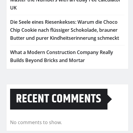
UK
Die Seele eines Riesenkekses: Warum die Choco
Chip Cookie nach flüssiger Schokolade, brauner
Butter und purer Kindheitserinnerung schmeckt
What a Modern Construction Company Really
Builds Beyond Bricks and Mortar
RECENT COMMENTS
No comments to show.