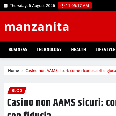
Skip
Thursday, 6 August 2026
11:05:17 AM
to
content
manzanita
BUSINESS
TECHNOLOGY
HEALTH
LIFESTYLE
Home
Casino non AAMS sicuri: come riconoscerli e gioca
BLOG
Casino non AAMS sicuri: co