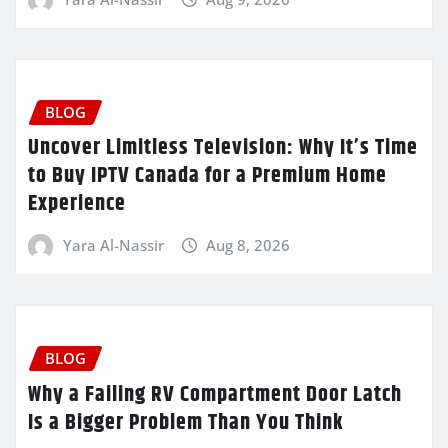
BLOG
Uncover Limitless Television: Why It’s Time
to Buy IPTV Canada for a Premium Home
Experience
Yara Al-Nassir
Aug 8, 2026
BLOG
Why a Failing RV Compartment Door Latch
Is a Bigger Problem Than You Think