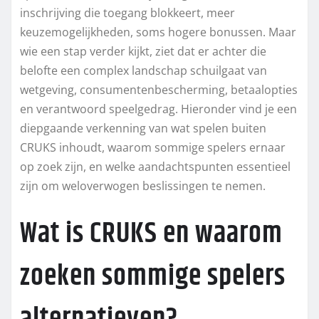
inschrijving die toegang blokkeert, meer
keuzemogelijkheden, soms hogere bonussen. Maar
wie een stap verder kijkt, ziet dat er achter die
belofte een complex landschap schuilgaat van
wetgeving, consumentenbescherming, betaalopties
en verantwoord speelgedrag. Hieronder vind je een
diepgaande verkenning van wat spelen buiten
CRUKS inhoudt, waarom sommige spelers ernaar
op zoek zijn, en welke aandachtspunten essentieel
zijn om weloverwogen beslissingen te nemen.
Wat is CRUKS en waarom
zoeken sommige spelers