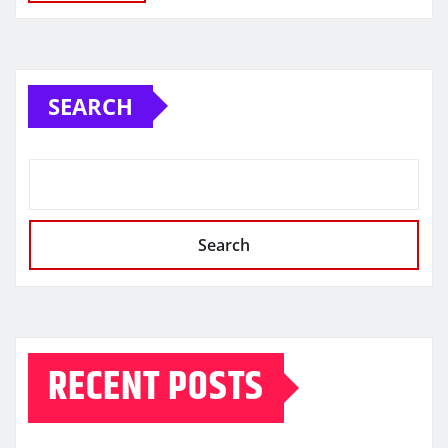
SEARCH
Search
RECENT POSTS