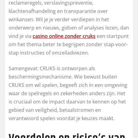
reclameregels, verslavingspreventie,
klachtenafhandeling en transparantie over
winkansen. Wil je je verder verdiepen in het
onderwerp en nieuws, gidsen of analyses lezen, dan
vind je via
casino online zonder cruks
een startpunt
om het thema beter te begrijpen zonder stap-voor-
stap instructies of omzeiladviezen.
Samengevat: CRUKS is ontworpen als
beschermingsmechanisme. Wie bewust buiten
CRUKS om wil spelen, begeeft zich in een omgeving
waar de spelregels en zekerheden anders zijn. Het
is cruciaal om de impact daarvan te kennen op het
gebied van veiligheid, betaalstromen en
verantwoord spelen voordat je keuzes maakt.