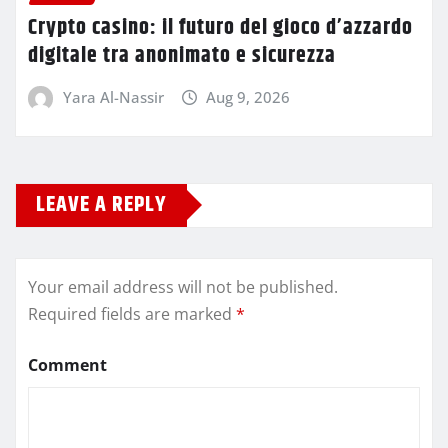
Crypto casino: il futuro del gioco d’azzardo
digitale tra anonimato e sicurezza
Yara Al-Nassir
Aug 9, 2026
LEAVE A REPLY
Your email address will not be published.
Required fields are marked
*
Comment