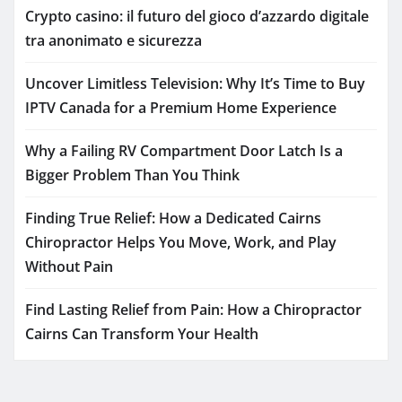
Crypto casino: il futuro del gioco d’azzardo digitale
tra anonimato e sicurezza
Uncover Limitless Television: Why It’s Time to Buy
IPTV Canada for a Premium Home Experience
Why a Failing RV Compartment Door Latch Is a
Bigger Problem Than You Think
Finding True Relief: How a Dedicated Cairns
Chiropractor Helps You Move, Work, and Play
Without Pain
Find Lasting Relief from Pain: How a Chiropractor
Cairns Can Transform Your Health