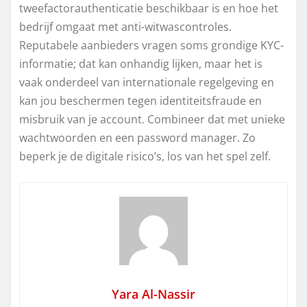
tweefactorauthenticatie beschikbaar is en hoe het
bedrijf omgaat met anti-witwascontroles.
Reputabele aanbieders vragen soms grondige KYC-
informatie; dat kan onhandig lijken, maar het is
vaak onderdeel van internationale regelgeving en
kan jou beschermen tegen identiteitsfraude en
misbruik van je account. Combineer dat met unieke
wachtwoorden en een password manager. Zo
beperk je de digitale risico’s, los van het spel zelf.
Yara Al-Nassir