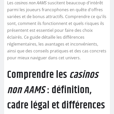
Les
casinos non AAMS
suscitent beaucoup d'intérêt
parmi les joueurs francophones en quête d'offres
variées et de bonus attractifs. Comprendre ce qu'ils
sont, comment ils fonctionnent et quels risques ils
présentent est essentiel pour faire des choix
éclairés. Ce guide détaille les différences
réglementaires, les avantages et inconvénients,
ainsi que des conseils pratiques et des cas concrets
pour mieux naviguer dans cet univers.
Comprendre les
casinos
non AAMS
: définition,
cadre légal et différences