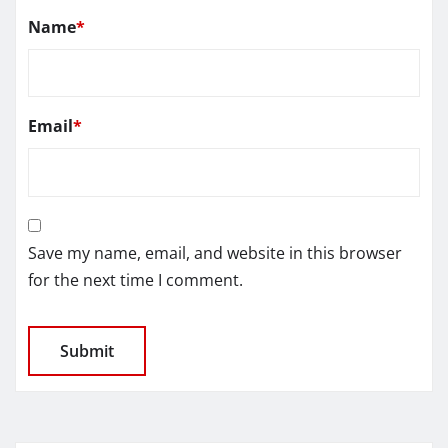
Name
*
Email
*
Save my name, email, and website in this browser
for the next time I comment.