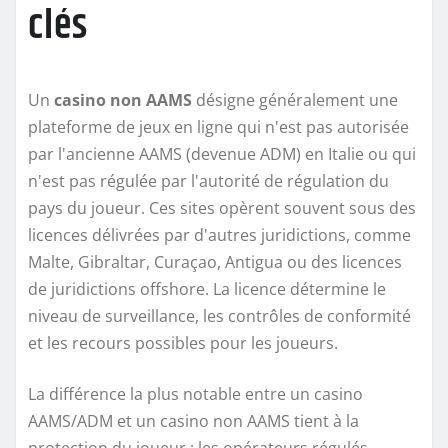
clés
Un
casino non AAMS
désigne généralement une
plateforme de jeux en ligne qui n'est pas autorisée
par l'ancienne AAMS (devenue ADM) en Italie ou qui
n'est pas régulée par l'autorité de régulation du
pays du joueur. Ces sites opèrent souvent sous des
licences délivrées par d'autres juridictions, comme
Malte, Gibraltar, Curaçao, Antigua ou des licences
de juridictions offshore. La licence détermine le
niveau de surveillance, les contrôles de conformité
et les recours possibles pour les joueurs.
La différence la plus notable entre un casino
AAMS/ADM et un casino non AAMS tient à la
protection du joueur : les opérateurs régulés