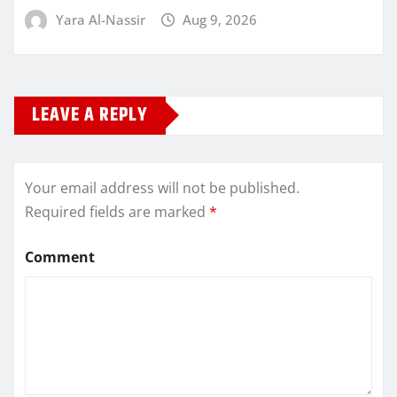
Yara Al-Nassir
Aug 9, 2026
LEAVE A REPLY
Your email address will not be published.
Required fields are marked
*
Comment