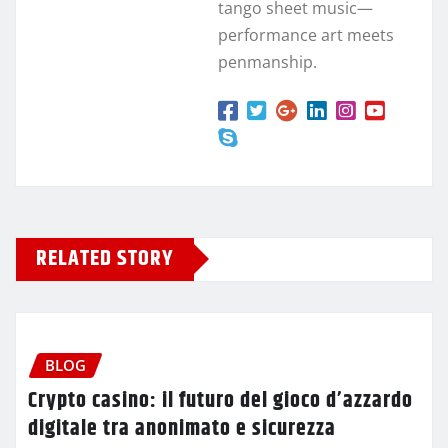
tango sheet music—
performance art meets
penmanship.
RELATED STORY
BLOG
Crypto casino: il futuro del gioco d’azzardo
digitale tra anonimato e sicurezza