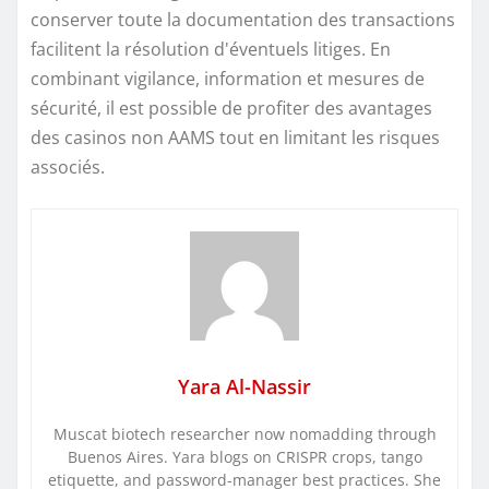
conserver toute la documentation des transactions
facilitent la résolution d'éventuels litiges. En
combinant vigilance, information et mesures de
sécurité, il est possible de profiter des avantages
des casinos non AAMS tout en limitant les risques
associés.
Yara Al-Nassir
Muscat biotech researcher now nomadding through
Buenos Aires. Yara blogs on CRISPR crops, tango
etiquette, and password-manager best practices. She