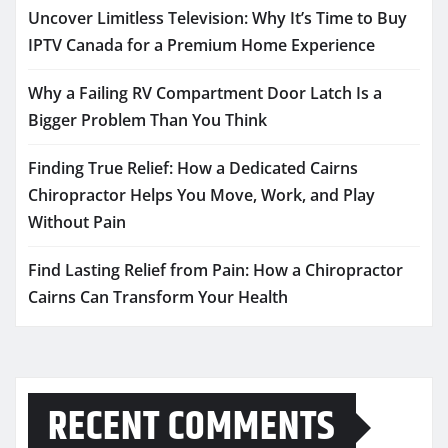
Uncover Limitless Television: Why It’s Time to Buy
IPTV Canada for a Premium Home Experience
Why a Failing RV Compartment Door Latch Is a
Bigger Problem Than You Think
Finding True Relief: How a Dedicated Cairns
Chiropractor Helps You Move, Work, and Play
Without Pain
Find Lasting Relief from Pain: How a Chiropractor
Cairns Can Transform Your Health
RECENT COMMENTS