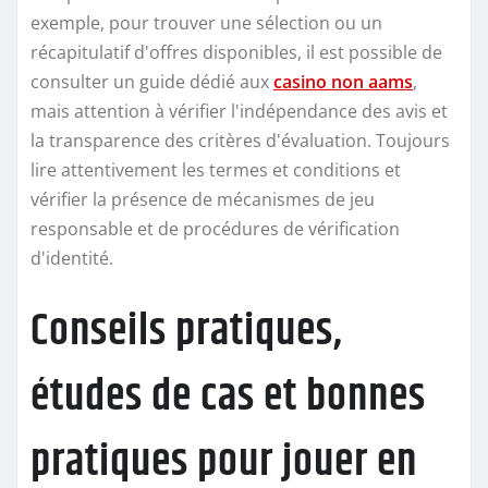
exemple, pour trouver une sélection ou un
récapitulatif d'offres disponibles, il est possible de
consulter un guide dédié aux
casino non aams
,
mais attention à vérifier l'indépendance des avis et
la transparence des critères d'évaluation. Toujours
lire attentivement les termes et conditions et
vérifier la présence de mécanismes de jeu
responsable et de procédures de vérification
d'identité.
Conseils pratiques,
études de cas et bonnes
pratiques pour jouer en