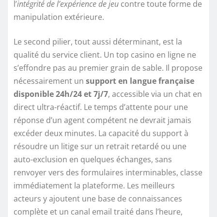
l’
intégrité de l’expérience de jeu
contre toute forme de
manipulation extérieure.
Le second pilier, tout aussi déterminant, est la
qualité du service client. Un top casino en ligne ne
s’effondre pas au premier grain de sable. Il propose
nécessairement un
support en langue française
disponible 24h/24 et 7j/7
, accessible via un chat en
direct ultra-réactif. Le temps d’attente pour une
réponse d’un agent compétent ne devrait jamais
excéder deux minutes. La capacité du support à
résoudre un litige sur un retrait retardé ou une
auto-exclusion en quelques échanges, sans
renvoyer vers des formulaires interminables, classe
immédiatement la plateforme. Les meilleurs
acteurs y ajoutent une base de connaissances
complète et un canal email traité dans l’heure,