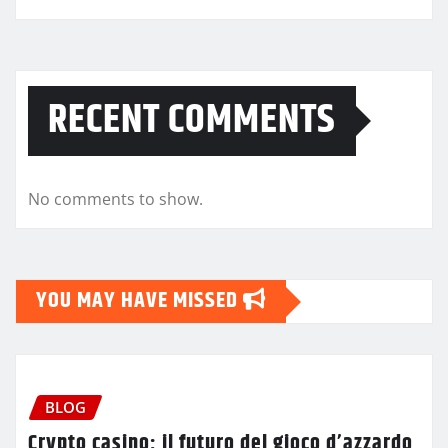
RECENT COMMENTS
No comments to show.
YOU MAY HAVE MISSED
BLOG
Crypto casino: il futuro del gioco d’azzardo