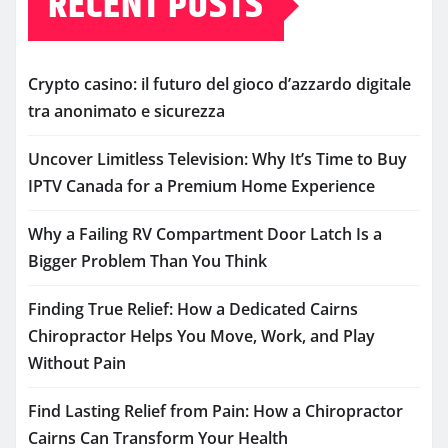
RECENT POSTS
Crypto casino: il futuro del gioco d’azzardo digitale
tra anonimato e sicurezza
Uncover Limitless Television: Why It’s Time to Buy
IPTV Canada for a Premium Home Experience
Why a Failing RV Compartment Door Latch Is a
Bigger Problem Than You Think
Finding True Relief: How a Dedicated Cairns
Chiropractor Helps You Move, Work, and Play
Without Pain
Find Lasting Relief from Pain: How a Chiropractor
Cairns Can Transform Your Health