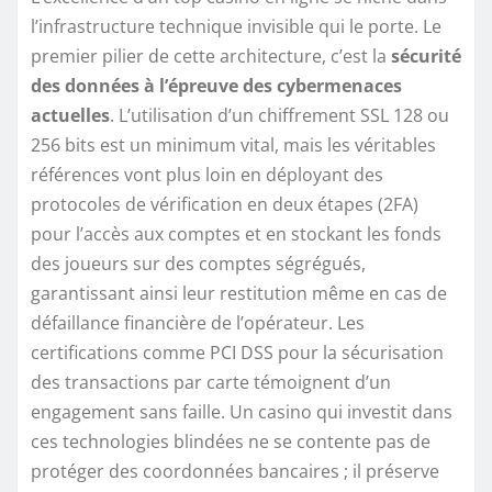
l’infrastructure technique invisible qui le porte. Le
premier pilier de cette architecture, c’est la
sécurité
des données à l’épreuve des cybermenaces
actuelles
. L’utilisation d’un chiffrement SSL 128 ou
256 bits est un minimum vital, mais les véritables
références vont plus loin en déployant des
protocoles de vérification en deux étapes (2FA)
pour l’accès aux comptes et en stockant les fonds
des joueurs sur des comptes ségrégués,
garantissant ainsi leur restitution même en cas de
défaillance financière de l’opérateur. Les
certifications comme PCI DSS pour la sécurisation
des transactions par carte témoignent d’un
engagement sans faille. Un casino qui investit dans
ces technologies blindées ne se contente pas de
protéger des coordonnées bancaires ; il préserve