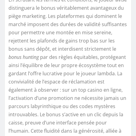
distinguera le bonus véritablement avantageux du
piège marketing. Les plateformes qui dominent le
marché imposent des durées de validité suffisantes
pour permettre une montée en mise sereine,
rejettent les plafonds de gains trop bas sur les
bonus sans dépôt, et interdisent strictement le
bonus hunting
par des règles équitables, protégeant
ainsi l’équilibre de leur propre écosystème tout en
gardant l’offre lucrative pour le joueur lambda. La
convivialité de l’espace de réclamation est
également à observer : sur un top casino en ligne,
l’activation d’une promotion ne nécessite jamais un
parcours labyrinthique ou des codes mystères
introuvables. Le bonus s’active en un clic depuis la
caisse, preuve d’une interface pensée pour
l’humain. Cette fluidité dans la générosité, alliée à