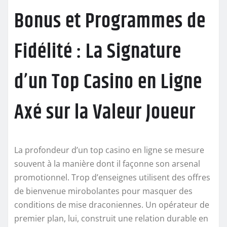
Bonus et Programmes de
Fidélité : La Signature
d’un Top Casino en Ligne
Axé sur la Valeur Joueur
La profondeur d’un top casino en ligne se mesure
souvent à la manière dont il façonne son arsenal
promotionnel. Trop d’enseignes utilisent des offres
de bienvenue mirobolantes pour masquer des
conditions de mise draconiennes. Un opérateur de
premier plan, lui, construit une relation durable en