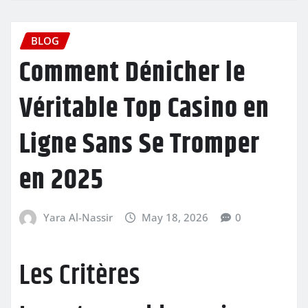
BLOG
Comment Dénicher le
Véritable Top Casino en
Ligne Sans Se Tromper
en 2025
Yara Al-Nassir
May 18, 2026
0
Les Critères