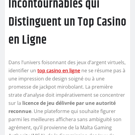
Incontournables qui
Distinguent un Top Casino
en Ligne
Dans l’univers foisonnant des jeux d’argent virtuels,
identifier un
top casino en ligne
ne se résume pas à
une impression de design soigné ou à une
promesse de jackpot mirobolant. La première
strate d’analyse doit impérativement se concentrer
sur la
licence de jeu délivrée par une autorité
reconnue
. Une plateforme qui souhaite figurer
parmi les meilleures affichera sans ambiguïté son
agrément, qu’il provienne de la Malta Gaming