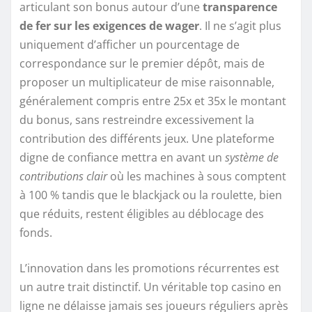
articulant son bonus autour d’une
transparence
de fer sur les exigences de wager
. Il ne s’agit plus
uniquement d’afficher un pourcentage de
correspondance sur le premier dépôt, mais de
proposer un multiplicateur de mise raisonnable,
généralement compris entre 25x et 35x le montant
du bonus, sans restreindre excessivement la
contribution des différents jeux. Une plateforme
digne de confiance mettra en avant un
système de
contributions clair
où les machines à sous comptent
à 100 % tandis que le blackjack ou la roulette, bien
que réduits, restent éligibles au déblocage des
fonds.
L’innovation dans les promotions récurrentes est
un autre trait distinctif. Un véritable top casino en
ligne ne délaisse jamais ses joueurs réguliers après