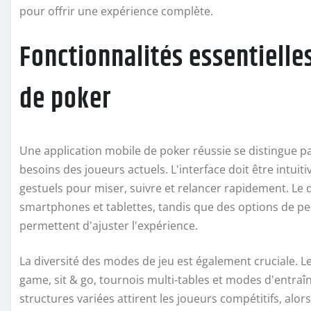
pour offrir une expérience complète.
Fonctionnalités essentielle
de poker
Une application mobile de poker réussie se distingue p
besoins des joueurs actuels. L'interface doit être intuiti
gestuels pour miser, suivre et relancer rapidement. Le
smartphones et tablettes, tandis que des options de per
permettent d'ajuster l'expérience.
La diversité des modes de jeu est également cruciale. L
game, sit & go, tournois multi-tables et modes d'entraîn
structures variées attirent les joueurs compétitifs, alor