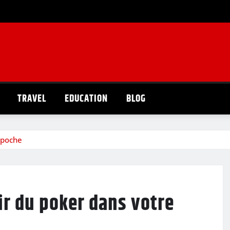
TRAVEL
EDUCATION
BLOG
 poche
ir du poker dans votre