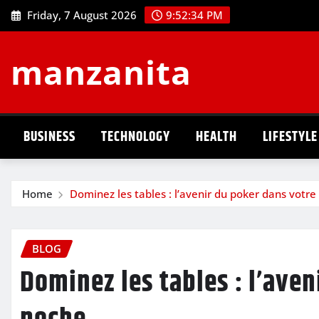
Skip
Friday, 7 August 2026
9:52:35 PM
to
content
manzanita
BUSINESS
TECHNOLOGY
HEALTH
LIFESTYLE
Home
Dominez les tables : l’avenir du poker dans votre
BLOG
Dominez les tables : l’aven