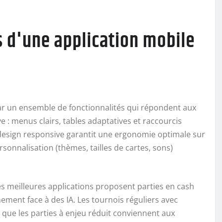
s d'une application mobile
ar un ensemble de fonctionnalités qui répondent aux
ve : menus clairs, tables adaptatives et raccourcis
 design responsive garantit une ergonomie optimale sur
sonnalisation (thèmes, tailles de cartes, sons)
es meilleures applications proposent parties en cash
ement face à des IA. Les tournois réguliers avec
s que les parties à enjeu réduit conviennent aux