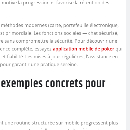
motive la progression et favorise la rétention des
e méthodes modernes (carte, portefeuille électronique,
st primordiale. Les fonctions sociales — chat sécurisé,
re sans compromettre la sécurité. Pour découvrir une
rience complète, essayez
application mobile de poker
qui
et fiabilité. Les mises à jour régulières, l'assistance en
 pour garantir une pratique sereine.
t exemples concrets pour
nt une routine structurée sur mobile progressent plus