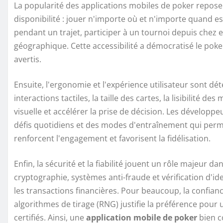
La popularité des applications mobiles de poker repose 
disponibilité : jouer n'importe où et n'importe quand es
pendant un trajet, participer à un tournoi depuis chez 
géographique. Cette accessibilité a démocratisé le poke
avertis.
Ensuite, l'ergonomie et l'expérience utilisateur sont d
interactions tactiles, la taille des cartes, la lisibilité de
visuelle et accélérer la prise de décision. Les développe
défis quotidiens et des modes d'entraînement qui per
renforcent l'engagement et favorisent la fidélisation.
Enfin, la sécurité et la fiabilité jouent un rôle majeur 
cryptographie, systèmes anti-fraude et vérification d'id
les transactions financières. Pour beaucoup, la confian
algorithmes de tirage (RNG) justifie la préférence pour
certifiés. Ainsi, une
application mobile de poker
bien c