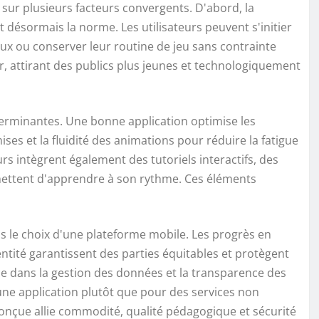
sur plusieurs facteurs convergents. D'abord, la
t désormais la norme. Les utilisateurs peuvent s'initier
eux ou conserver leur routine de jeu sans contrainte
r, attirant des publics plus jeunes et technologiquement
éterminantes. Une bonne application optimise les
s mises et la fluidité des animations pour réduire la fatigue
urs intègrent également des tutoriels interactifs, des
mettent d'apprendre à son rythme. Ces éléments
dans le choix d'une plateforme mobile. Les progrès en
entité garantissent des parties équitables et protègent
ce dans la gestion des données et la transparence des
 une application plutôt que pour des services non
onçue allie commodité, qualité pédagogique et sécurité