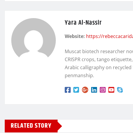
Yara Al-Nassir
Website:
https://rebeccacari
Muscat biotech researcher no
CRISPR crops, tango etiquette
Arabic calligraphy on recycl
penmanship.
RELATED STORY