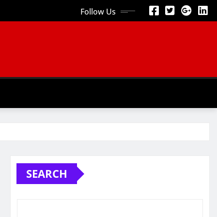
Follow Us
SEARCH