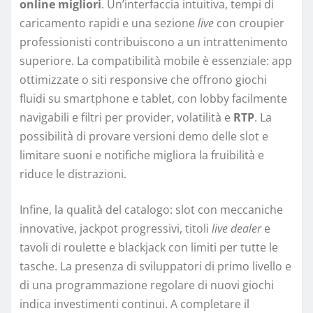
online migliori
. Un’interfaccia intuitiva, tempi di
caricamento rapidi e una sezione
live
con croupier
professionisti contribuiscono a un intrattenimento
superiore. La compatibilità mobile è essenziale: app
ottimizzate o siti responsive che offrono giochi
fluidi su smartphone e tablet, con lobby facilmente
navigabili e filtri per provider, volatilità e
RTP
. La
possibilità di provare versioni demo delle slot e
limitare suoni e notifiche migliora la fruibilità e
riduce le distrazioni.
Infine, la qualità del catalogo: slot con meccaniche
innovative, jackpot progressivi, titoli
live dealer
e
tavoli di roulette e blackjack con limiti per tutte le
tasche. La presenza di sviluppatori di primo livello e
di una programmazione regolare di nuovi giochi
indica investimenti continui. A completare il