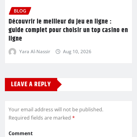
BLOG
Découvrir le meilleur du jeu en ligne :
guide complet pour choisir un top casino en
ligne
Yara Al-Nassir
Aug 10, 2026
LEAVE A REPLY
Your email address will not be published.
Required fields are marked
*
Comment