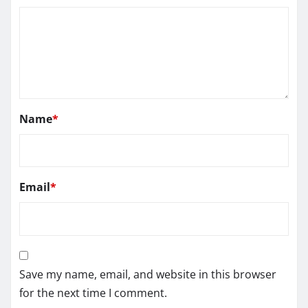
Name
*
Email
*
Save my name, email, and website in this browser
for the next time I comment.