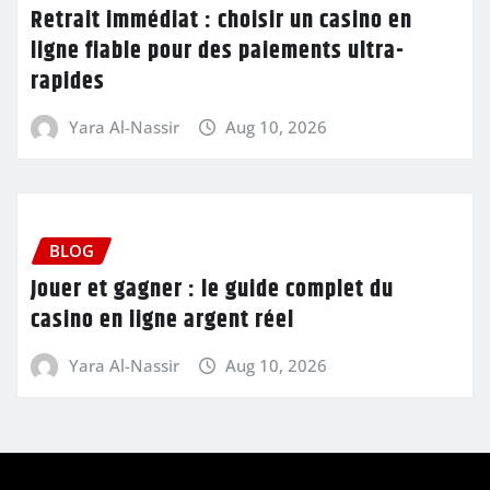
Retrait immédiat : choisir un casino en
ligne fiable pour des paiements ultra-
rapides
Yara Al-Nassir
Aug 10, 2026
BLOG
Jouer et gagner : le guide complet du
casino en ligne argent réel
Yara Al-Nassir
Aug 10, 2026