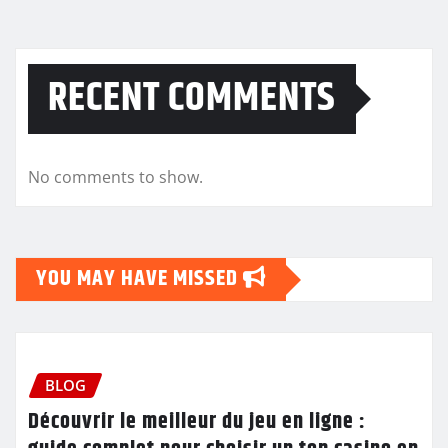
RECENT COMMENTS
No comments to show.
YOU MAY HAVE MISSED
BLOG
Découvrir le meilleur du jeu en ligne :