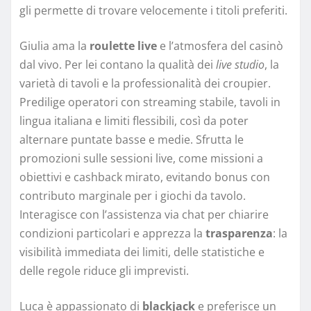
gli permette di trovare velocemente i titoli preferiti.
Giulia ama la
roulette live
e l’atmosfera del casinò
dal vivo. Per lei contano la qualità dei
live studio
, la
varietà di tavoli e la professionalità dei croupier.
Predilige operatori con streaming stabile, tavoli in
lingua italiana e limiti flessibili, così da poter
alternare puntate basse e medie. Sfrutta le
promozioni sulle sessioni live, come missioni a
obiettivi e cashback mirato, evitando bonus con
contributo marginale per i giochi da tavolo.
Interagisce con l’assistenza via chat per chiarire
condizioni particolari e apprezza la
trasparenza
: la
visibilità immediata dei limiti, delle statistiche e
delle regole riduce gli imprevisti.
Luca è appassionato di
blackjack
e preferisce un