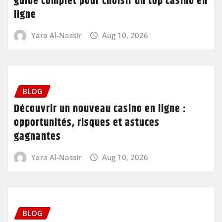
guide complet pour choisir un top casino en
ligne
Yara Al-Nassir
Aug 10, 2026
BLOG
Découvrir un nouveau casino en ligne :
opportunités, risques et astuces
gagnantes
Yara Al-Nassir
Aug 10, 2026
BLOG