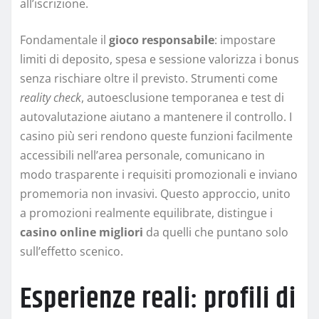
all’iscrizione.
Fondamentale il
gioco responsabile
: impostare
limiti di deposito, spesa e sessione valorizza i bonus
senza rischiare oltre il previsto. Strumenti come
reality check
, autoesclusione temporanea e test di
autovalutazione aiutano a mantenere il controllo. I
casino più seri rendono queste funzioni facilmente
accessibili nell’area personale, comunicano in
modo trasparente i requisiti promozionali e inviano
promemoria non invasivi. Questo approccio, unito
a promozioni realmente equilibrate, distingue i
casino online migliori
da quelli che puntano solo
sull’effetto scenico.
Esperienze reali: profili di