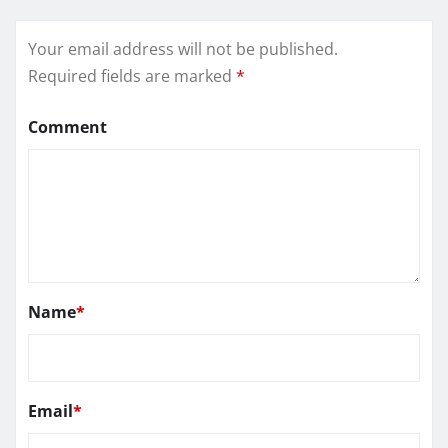
Your email address will not be published.
Required fields are marked
*
Comment
Name
*
Email
*