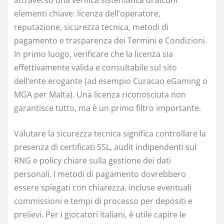
elementi chiave: licenza dell’operatore,
reputazione, sicurezza tecnica, metodi di
pagamento e trasparenza dei Termini e Condizioni.
In primo luogo, verificare che la licenza sia
effettivamente valida e consultabile sul sito
dell’ente erogante (ad esempio Curacao eGaming o
MGA per Malta). Una licenza riconosciuta non
garantisce tutto, ma è un primo filtro importante.
Valutare la sicurezza tecnica significa controllare la
presenza di certificati SSL, audit indipendenti sul
RNG e policy chiare sulla gestione dei dati
personali. I metodi di pagamento dovrebbero
essere spiegati con chiarezza, incluse eventuali
commissioni e tempi di processo per depositi e
prelievi. Per i giocatori italiani, è utile capire le