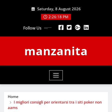
Skip
Saturday, 8 August 2026
to
content
2:26:19 PM
Follow Us
manzanita
Home
I migliori consigli per orientarsi tra i siti poker non
aams