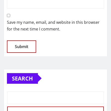
Save my name, email, and website in this browser
for the next time I comment.
SEARCH