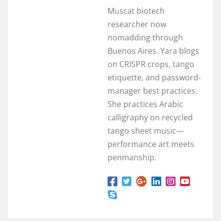
Muscat biotech
researcher now
nomadding through
Buenos Aires. Yara blogs
on CRISPR crops, tango
etiquette, and password-
manager best practices.
She practices Arabic
calligraphy on recycled
tango sheet music—
performance art meets
penmanship.