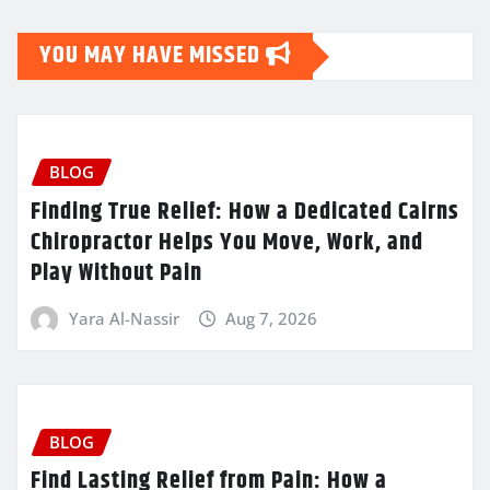
YOU MAY HAVE MISSED
BLOG
Finding True Relief: How a Dedicated Cairns
Chiropractor Helps You Move, Work, and
Play Without Pain
Yara Al-Nassir
Aug 7, 2026
BLOG
Find Lasting Relief from Pain: How a