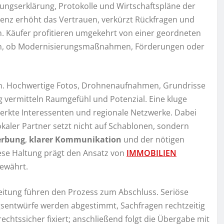
ungserklärung, Protokolle und Wirtschaftspläne der
renz erhöht das Vertrauen, verkürzt Rückfragen und
n. Käufer profitieren umgekehrt von einer geordneten
rüh, ob Modernisierungsmaßnahmen, Förderungen oder
en. Hochwertige Fotos, Drohnenaufnahmen, Grundrisse
 vermitteln Raumgefühl und Potenzial. Eine kluge
merkte Interessenten und regionale Netzwerke. Dabei
 lokaler Partner setzt nicht auf Schablonen, sondern
erbung
,
klarer Kommunikation
und der nötigen
ese Haltung prägt den Ansatz von
IMMOBILIEN
bewährt.
itung führen den Prozess zum Abschluss. Seriöse
agsentwürfe werden abgestimmt, Sachfragen rechtzeitig
chtssicher fixiert; anschließend folgt die Übergabe mit