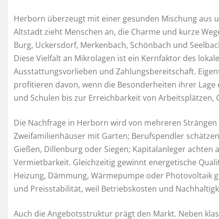
Herborn überzeugt mit einer gesunden Mischung aus ur
Altstadt zieht Menschen an, die Charme und kurze Wege
Burg, Uckersdorf, Merkenbach, Schönbach und Seelbach
Diese Vielfalt an Mikrolagen ist ein Kernfaktor des lokal
Ausstattungsvorlieben und Zahlungsbereitschaft. Eigen
profitieren davon, wenn die Besonderheiten ihrer Lage
und Schulen bis zur Erreichbarkeit von Arbeitsplätzen
Die Nachfrage in Herborn wird von mehreren Strängen g
Zweifamilienhäuser mit Garten; Berufspendler schätze
Gießen, Dillenburg oder Siegen; Kapitalanleger achte
Vermietbarkeit. Gleichzeitig gewinnt energetische Qual
Heizung, Dämmung, Wärmepumpe oder Photovoltaik g
und Preisstabilität, weil Betriebskosten und Nachhaltig
Auch die Angebotsstruktur prägt den Markt. Neben kla