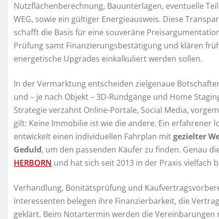
Nutzflächenberechnung, Bauunterlagen, eventuelle Teil
WEG, sowie ein gültiger Energieausweis. Diese Transpa
schafft die Basis für eine souveräne Preisargumentatio
Prüfung samt Finanzierungsbestätigung und klären f
energetische Upgrades einkalkuliert werden sollen.
In der Vermarktung entscheiden zielgenaue Botschaft
und – je nach Objekt – 3D-Rundgänge und Home Staging
Strategie verzahnt Online-Portale, Social Media, vorge
gilt: Keine Immobilie ist wie die andere. Ein erfahrener
entwickelt einen individuellen Fahrplan mit
gezielter W
Geduld
, um den passenden Käufer zu finden. Genau di
HERBORN
und hat sich seit 2013 in der Praxis vielfach 
Verhandlung, Bonitätsprüfung und Kaufvertragsvorbere
Interessenten belegen ihre Finanzierbarkeit, die Vertr
geklärt. Beim Notartermin werden die Vereinbarungen re