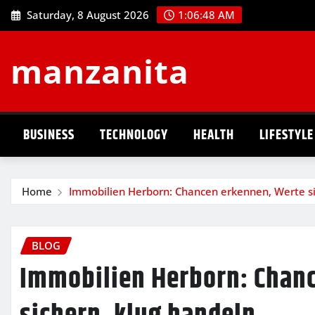
Skip
Saturday, 8 August 2026
1:06:49 AM
to
content
manzanita
BUSINESS
TECHNOLOGY
HEALTH
LIFESTYLE
Home
Immobilien Herborn: Chancen erkennen, Werte si
BLOG
Immobilien Herborn: Chan