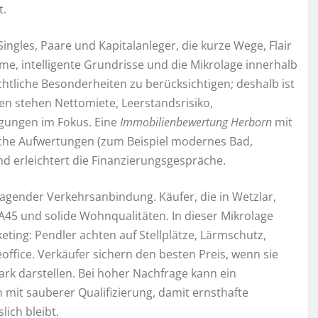
t.
ngles, Paare und Kapitalanleger, die kurze Wege, Flair
e, intelligente Grundrisse und die Mikrolage innerhalb
chtliche Besonderheiten zu berücksichtigen; deshalb ist
ren stehen Nettomiete, Leerstandsrisiko,
gungen im Fokus. Eine
Immobilienbewertung Herborn
mit
iche Aufwertungen (zum Beispiel modernes Bad,
nd erleichtert die Finanzierungsgespräche.
agender Verkehrsanbindung. Käufer, die in Wetzlar,
A45 und solide Wohnqualitäten. In dieser Mikrolage
eting: Pendler achten auf Stellplätze, Lärmschutz,
office. Verkäufer sichern den besten Preis, wenn sie
ark darstellen. Bei hoher Nachfrage kann ein
n mit sauberer Qualifizierung, damit ernsthafte
lich bleibt.