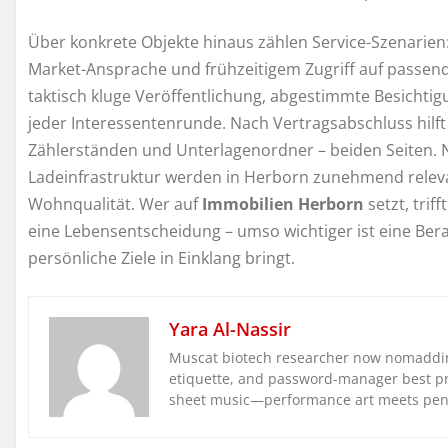
Über konkrete Objekte hinaus zählen Service-Szenarien: 
Market-Ansprache und frühzeitigem Zugriff auf passe
taktisch kluge Veröffentlichung, abgestimmte Besichti
jeder Interessentenrunde. Nach Vertragsabschluss hilft 
Zählerständen und Unterlagenordner – beiden Seiten. N
Ladeinfrastruktur werden in Herborn zunehmend releva
Wohnqualität. Wer auf
Immobilien Herborn
setzt, trif
eine Lebensentscheidung – umso wichtiger ist eine Ber
persönliche Ziele in Einklang bringt.
Yara Al-Nassir
Muscat biotech researcher now nomaddin
etiquette, and password-manager best pra
sheet music—performance art meets pe