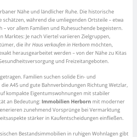
baner Nähe und ländlicher Ruhe. Die historische
 schätzen, während die umliegenden Ortsteile – etwa
 – vor allem Familien und Ruhesuchende begeistern.
en Marktes: Je nach Viertel variieren Zielgruppen,
tümer, die ihr
Haus verkaufen in Herborn
möchten,
 exakt herausgearbeitet werden – von der Nähe zu Kitas
, Gesundheitsversorgung und Freizeitangeboten.
etragen. Familien suchen solide Ein- und
n die A45 und gute Bahnverbindungen Richtung Wetzlar,
n auf kompakte Eigentumswohnungen mit stabiler
ität an Bedeutung:
Immobilien Herborn
mit moderner
enerieren zunehmend Vorsprünge bei Vermarktung
keitsaspekte stärker in Kaufentscheidungen einfließen.
ssischen Bestandsimmobilien in ruhigen Wohnlagen gibt