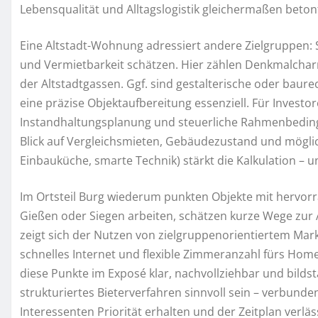
Lebensqualität und Alltagslogistik gleichermaßen beton
Eine Altstadt-Wohnung adressiert andere Zielgruppen: Si
und Vermietbarkeit schätzen. Hier zählen Denkmalcharm
der Altstadtgassen. Ggf. sind gestalterische oder baure
eine präzise Objektaufbereitung essenziell. Für Investo
Instandhaltungsplanung und steuerliche Rahmenbedin
Blick auf Vergleichsmieten, Gebäudezustand und mögl
Einbauküche, smarte Technik) stärkt die Kalkulation – u
Im Ortsteil Burg wiederum punkten Objekte mit hervorr
Gießen oder Siegen arbeiten, schätzen kurze Wege zur 
zeigt sich der Nutzen von zielgruppenorientiertem Mark
schnelles Internet und flexible Zimmeranzahl fürs Home
diese Punkte im Exposé klar, nachvollziehbar und bildst
strukturiertes Bieterverfahren sinnvoll sein – verbunde
Interessenten Priorität erhalten und der Zeitplan verläss