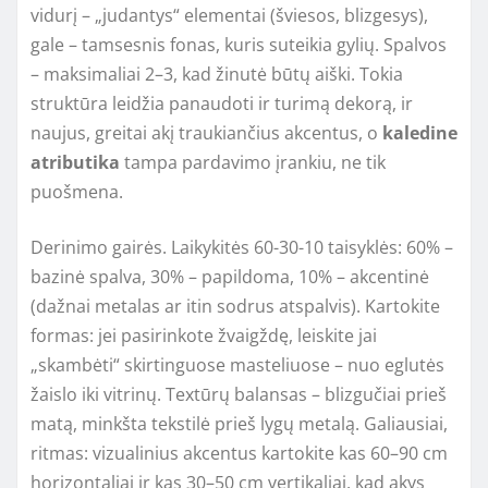
vidurį – „judantys“ elementai (šviesos, blizgesys),
gale – tamsesnis fonas, kuris suteikia gylių. Spalvos
– maksimaliai 2–3, kad žinutė būtų aiški. Tokia
struktūra leidžia panaudoti ir turimą dekorą, ir
naujus, greitai akį traukiančius akcentus, o
kaledine
atributika
tampa pardavimo įrankiu, ne tik
puošmena.
Derinimo gairės. Laikykitės 60-30-10 taisyklės: 60% –
bazinė spalva, 30% – papildoma, 10% – akcentinė
(dažnai metalas ar itin sodrus atspalvis). Kartokite
formas: jei pasirinkote žvaigždę, leiskite jai
„skambėti“ skirtinguose masteliuose – nuo eglutės
žaislo iki vitrinų. Textūrų balansas – blizgučiai prieš
matą, minkšta tekstilė prieš lygų metalą. Galiausiai,
ritmas: vizualinius akcentus kartokite kas 60–90 cm
horizontaliai ir kas 30–50 cm vertikaliai, kad akys