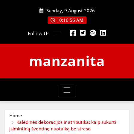
Skip
Sunday, 9 August 2026
to
content
10:16:57 AM
Follow Us
manzanita
Home
Kalėdinės dekoracijos ir atributika: kaip sukurti
įsimintiną šventinę nuotaiką be streso