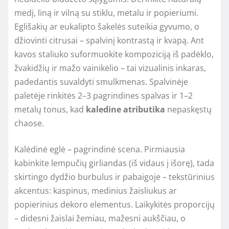
medį, liną ir vilną su stiklu, metalu ir popieriumi.
Eglišakių ar eukalipto šakelės suteikia gyvumo, o
džiovinti citrusai – spalvinį kontrastą ir kvapą. Ant
kavos staliuko suformuokite kompoziciją iš padėklo,
žvakidžių ir mažo vainikėlio – tai vizualinis inkaras,
padedantis suvaldyti smulkmenas. Spalvinėje
paletėje rinkitės 2–3 pagrindines spalvas ir 1–2
metalų tonus, kad
kaledine atributika
nepaskęstų
chaose.
Kalėdinė eglė – pagrindinė scena. Pirmiausia
kabinkite lempučių girliandas (iš vidaus į išorę), tada
skirtingo dydžio burbulus ir pabaigoje – tekstūrinius
akcentus: kaspinus, medinius žaisliukus ar
popierinius dekoro elementus. Laikykitės proporcijų
– didesni žaislai žemiau, mažesni aukščiau, o