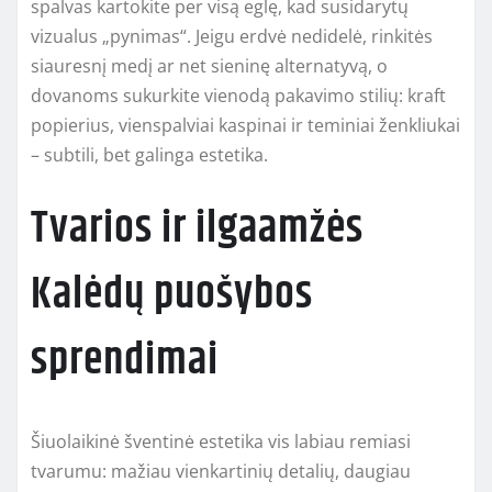
spalvas kartokite per visą eglę, kad susidarytų
vizualus „pynimas“. Jeigu erdvė nedidelė, rinkitės
siauresnį medį ar net sieninę alternatyvą, o
dovanoms sukurkite vienodą pakavimo stilių: kraft
popierius, vienspalviai kaspinai ir teminiai ženkliukai
– subtili, bet galinga estetika.
Tvarios ir ilgaamžės
Kalėdų puošybos
sprendimai
Šiuolaikinė šventinė estetika vis labiau remiasi
tvarumu: mažiau vienkartinių detalių, daugiau