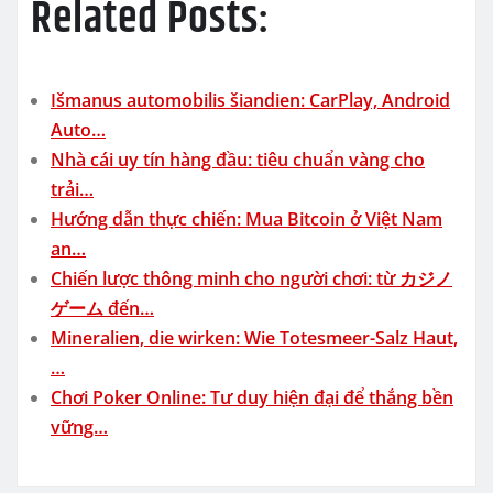
Related Posts:
Išmanus automobilis šiandien: CarPlay, Android
Auto…
Nhà cái uy tín hàng đầu: tiêu chuẩn vàng cho
trải…
Hướng dẫn thực chiến: Mua Bitcoin ở Việt Nam
an…
Chiến lược thông minh cho người chơi: từ カジノ
ゲーム đến…
Mineralien, die wirken: Wie Totesmeer-Salz Haut,
…
Chơi Poker Online: Tư duy hiện đại để thắng bền
vững…