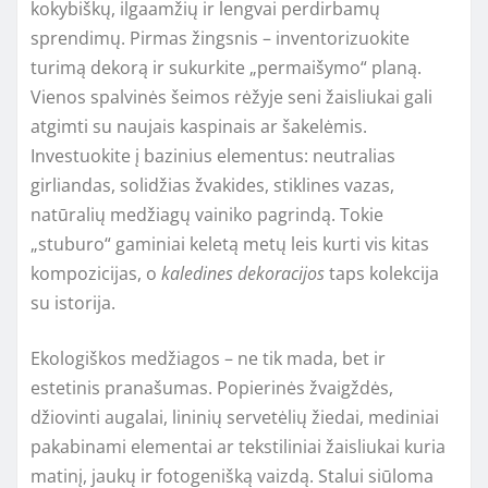
kokybiškų, ilgaamžių ir lengvai perdirbamų
sprendimų. Pirmas žingsnis – inventorizuokite
turimą dekorą ir sukurkite „permaišymo“ planą.
Vienos spalvinės šeimos rėžyje seni žaisliukai gali
atgimti su naujais kaspinais ar šakelėmis.
Investuokite į bazinius elementus: neutralias
girliandas, solidžias žvakides, stiklines vazas,
natūralių medžiagų vainiko pagrindą. Tokie
„stuburo“ gaminiai keletą metų leis kurti vis kitas
kompozicijas, o
kaledines dekoracijos
taps kolekcija
su istorija.
Ekologiškos medžiagos – ne tik mada, bet ir
estetinis pranašumas. Popierinės žvaigždės,
džiovinti augalai, lininių servetėlių žiedai, mediniai
pakabinami elementai ar tekstiliniai žaisliukai kuria
matinį, jaukų ir fotogenišką vaizdą. Stalui siūloma