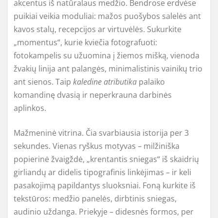
akcentus iš natūralaus medžio. Bendrose erdvėse
puikiai veikia moduliai: mažos puošybos salelės ant
kavos stalų, recepcijos ar virtuvėlės. Sukurkite
„momentus“, kurie kviečia fotografuoti:
fotokampelis su užuomina į žiemos mišką, vienoda
žvakių linija ant palangės, minimalistinis vainikų trio
ant sienos. Taip
kaledine atributika
palaiko
komandinę dvasią ir neperkrauna darbinės
aplinkos.
Mažmeninė vitrina. Čia svarbiausia istorija per 3
sekundes. Vienas ryškus motyvas – milžiniška
popierinė žvaigždė, „krentantis sniegas“ iš skaidrių
girliandų ar didelis tipografinis linkėjimas – ir keli
pasakojimą papildantys sluoksniai. Foną kurkite iš
tekstūros: medžio panelės, dirbtinis sniegas,
audinio uždanga. Priekyje – didesnės formos, per