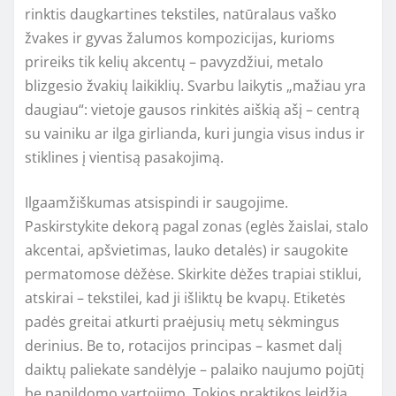
rinktis daugkartines tekstiles, natūralaus vaško
žvakes ir gyvas žalumos kompozicijas, kurioms
prireiks tik kelių akcentų – pavyzdžiui, metalo
blizgesio žvakių laikiklių. Svarbu laikytis „mažiau yra
daugiau“: vietoje gausos rinkitės aiškią ašį – centrą
su vainiku ar ilga girlianda, kuri jungia visus indus ir
stiklines į vientisą pasakojimą.
Ilgaamžiškumas atsispindi ir saugojime.
Paskirstykite dekorą pagal zonas (eglės žaislai, stalo
akcentai, apšvietimas, lauko detalės) ir saugokite
permatomose dėžėse. Skirkite dėžes trapiai stiklui,
atskirai – tekstilei, kad ji išliktų be kvapų. Etiketės
padės greitai atkurti praėjusių metų sėkmingus
derinius. Be to, rotacijos principas – kasmet dalį
daiktų paliekate sandėlyje – palaiko naujumo pojūtį
be papildomo vartojimo. Tokios praktikos leidžia