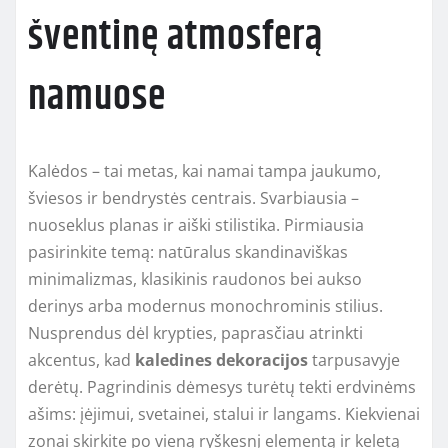
šventinę atmosferą
namuose
Kalėdos – tai metas, kai namai tampa jaukumo,
šviesos ir bendrystės centrais. Svarbiausia –
nuoseklus planas ir aiški stilistika. Pirmiausia
pasirinkite temą: natūralus skandinaviškas
minimalizmas, klasikinis raudonos bei aukso
derinys arba modernus monochrominis stilius.
Nusprendus dėl krypties, paprasčiau atrinkti
akcentus, kad
kaledines dekoracijos
tarpusavyje
derėtų. Pagrindinis dėmesys turėtų tekti erdvinėms
ašims: įėjimui, svetainei, stalui ir langams. Kiekvienai
zonai skirkite po vieną ryškesnį elementą ir keletą