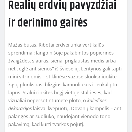
Realių erdvių pavyzdžiai
ir derinimo gairės
Mažas butas. Ribotai erdvei tinka vertikalūs
sprendimai: lango nišoje pakabintos popierinės
žvaigždės, siauras, sienai priglaustas medis arba
net „eglė ant sienos“ iš švieselių. Lentynos gali tapti
mini vitrinomis – stiklinėse vazose sluoksniuokite
žąsų plunksnas, blizgius kamuoliukus ir eukalipto
lapus. Stalui rinkitės bėgį vietoje staltiesės, kad
vizualiai nepersotintumėte ploto, o
kaledines
dekoracijos
laisvai kvėpuotų. Dovanų kampelis – ant
palangės ar suoliuko, naudojant vienodo tono
pakavimą, kad kurti tvarkos pojūtį.