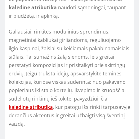
kaledine atributika
naudoti sąmoningai, taupant
ir biudžetą, ir aplinką.
Galiausiai, rinkitės modulinius sprendimus:
magnetiniai kabliukai girliandoms, reguliuojamo
ilgio kaspinai, žaislai su keičiamais pakabinamaisiais
siūlais. Tai sumažins žalą sienoms, leis greitai
perstatyti kompozicijas ir prisitaikyti prie skirtingų
erdvių. Jeigu trūksta idėjų, apsvarstykite temines
kolekcijas, kuriose viskas suderinta: nuo pakavimo
popieriaus iki stalo kortelių. Įkvėpimo ir kruopščiai
sudėliotų rinkinių ieškokite, pavyzdžiui, čia –
kaledine atributika
, kur patogu išsirinkti tarpusavyje
derančius akcentus ir greitai užbaigti visą šventinį
vaizdą.