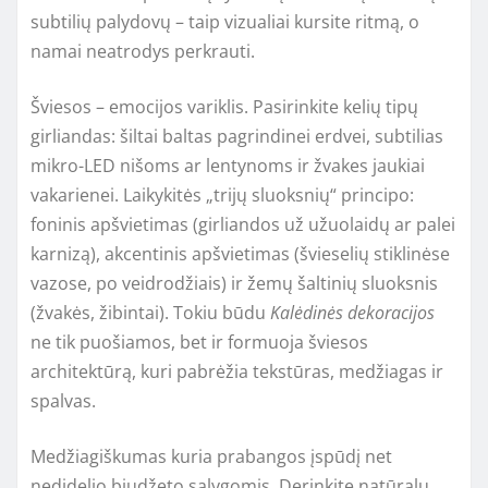
subtilių palydovų – taip vizualiai kursite ritmą, o
namai neatrodys perkrauti.
Šviesos – emocijos variklis. Pasirinkite kelių tipų
girliandas: šiltai baltas pagrindinei erdvei, subtilias
mikro-LED nišoms ar lentynoms ir žvakes jaukiai
vakarienei. Laikykitės „trijų sluoksnių“ principo:
foninis apšvietimas (girliandos už užuolaidų ar palei
karnizą), akcentinis apšvietimas (švieselių stiklinėse
vazose, po veidrodžiais) ir žemų šaltinių sluoksnis
(žvakės, žibintai). Tokiu būdu
Kalėdinės dekoracijos
ne tik puošiamos, bet ir formuoja šviesos
architektūrą, kuri pabrėžia tekstūras, medžiagas ir
spalvas.
Medžiagiškumas kuria prabangos įspūdį net
nedidelio biudžeto sąlygomis. Derinkite natūralų