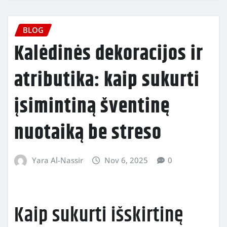
BLOG
Kalėdinės dekoracijos ir
atributika: kaip sukurti
įsimintiną šventinę
nuotaiką be streso
Yara Al-Nassir
Nov 6, 2025
0
Kaip sukurti išskirtinę