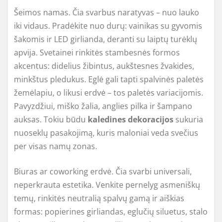
Šeimos namas. Čia svarbus naratyvas – nuo lauko
iki vidaus. Pradėkite nuo durų: vainikas su gyvomis
šakomis ir LED girlianda, deranti su laiptų turėklų
apvija. Svetainei rinkitės stambesnės formos
akcentus: didelius žibintus, aukštesnes žvakides,
minkštus pledukus. Eglė gali tapti spalvinės paletės
žemėlapiu, o likusi erdvė – tos paletės variacijomis.
Pavyzdžiui, miško žalia, anglies pilka ir šampano
auksas. Tokiu būdu
kaledines dekoracijos
sukuria
nuoseklų pasakojimą, kuris maloniai veda svečius
per visas namų zonas.
Biuras ar coworking erdvė. Čia svarbi universali,
neperkrauta estetika. Venkite pernelyg asmeniškų
temų, rinkitės neutralią spalvų gamą ir aiškias
formas: popierines girliandas, eglučių siluetus, stalo