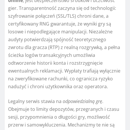
online
, jest bezpieczeństwo środków i uczciwość
gier. Transparentność zaczyna się od technologii:
szyfrowanie połączeń (SSL/TLS) chroni dane, a
certyfikowany RNG gwarantuje, że wyniki gry są
losowe i niepodlegające manipulacji. Niezależne
audyty potwierdzają spójność teoretycznego
zwrotu dla gracza (RTP) z realną rozgrywką, a pełna
ścieżka logów transakcyjnych umożliwia
odtworzenie historii konta i rozstrzygnięcie
ewentualnych reklamacji. Wypłaty trafiają wyłącznie
na zweryfikowane rachunki, co ogranicza ryzyko
nadużyć i chroni użytkownika oraz operatora.
Legalny serwis stawia na
odpowiedzialną grę
.
Obejmuje to limity depozytów, przegranych i czasu
sesji, przypomnienia o długości gry, możliwość
przerw i samowykluczenia. Mechanizmy te nie są