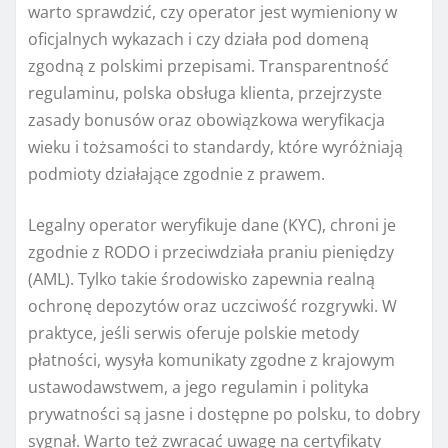
warto sprawdzić, czy operator jest wymieniony w
oficjalnych wykazach i czy działa pod domeną
zgodną z polskimi przepisami. Transparentność
regulaminu, polska obsługa klienta, przejrzyste
zasady bonusów oraz obowiązkowa weryfikacja
wieku i tożsamości to standardy, które wyróżniają
podmioty działające zgodnie z prawem.
Legalny operator weryfikuje dane (KYC), chroni je
zgodnie z RODO i przeciwdziała praniu pieniędzy
(AML). Tylko takie środowisko zapewnia realną
ochronę depozytów oraz uczciwość rozgrywki. W
praktyce, jeśli serwis oferuje polskie metody
płatności, wysyła komunikaty zgodne z krajowym
ustawodawstwem, a jego regulamin i polityka
prywatności są jasne i dostępne po polsku, to dobry
sygnał. Warto też zwracać uwagę na certyfikaty