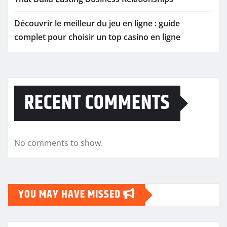
Découvrir le meilleur du jeu en ligne : guide
complet pour choisir un top casino en ligne
RECENT COMMENTS
No comments to show.
YOU MAY HAVE MISSED