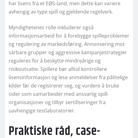
har lisens fra et EØS-land, men dette kan variere
avhengig av type spill og gjeldende regelverk.
Myndighetenes rolle inkluderer også
informasjonsarbeid for å forebygge spilleproblemer
og regulering av markedsføring. Annonsering mot
sårbare grupper og aggressive kampanjestrategier
reguleres for å beskytte mindreårige og
risikoutsatte. Spillere bør alltid kontrollere
lisensinformasjon og lese anmeldelser fra pålitelige
kilder før de registrerer seg, og vurdere å bruke
sider som samarbeider med ansvarlig spill-
organisasjoner og tilbyr sertifiseringer fra
uavhengige testlaboratorier.
Praktiske råd, case-