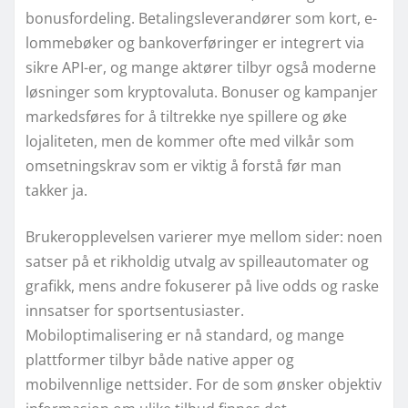
bonusfordeling. Betalingsleverandører som kort, e-
lommebøker og bankoverføringer er integrert via
sikre API-er, og mange aktører tilbyr også moderne
løsninger som kryptovaluta. Bonuser og kampanjer
markedsføres for å tiltrekke nye spillere og øke
lojaliteten, men de kommer ofte med vilkår som
omsetningskrav som er viktig å forstå før man
takker ja.
Brukeropplevelsen varierer mye mellom sider: noen
satser på et rikholdig utvalg av spilleautomater og
grafikk, mens andre fokuserer på live odds og raske
innsatser for sportsentusiaster.
Mobiloptimalisering er nå standard, og mange
plattformer tilbyr både native apper og
mobilvennlige nettsider. For de som ønsker objektiv