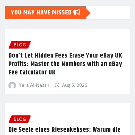
YOU MAY HAVE MISSED
BLOG
Don’t Let Hidden Fees Erase Your eBay UK
Profits: Master the Numbers with an eBay
Fee Calculator UK
Yara Al-Nassir
Aug 5, 2026
BLOG
Die Seele eines Riesenkekses: Warum die