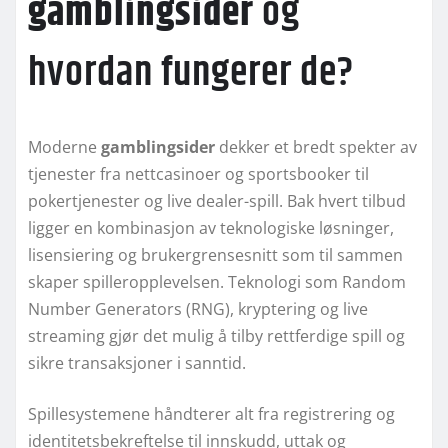
gamblingsider
og
hvordan fungerer de?
Moderne
gamblingsider
dekker et bredt spekter av
tjenester fra nettcasinoer og sportsbooker til
pokertjenester og live dealer-spill. Bak hvert tilbud
ligger en kombinasjon av teknologiske løsninger,
lisensiering og brukergrensesnitt som til sammen
skaper spilleropplevelsen. Teknologi som Random
Number Generators (RNG), kryptering og live
streaming gjør det mulig å tilby rettferdige spill og
sikre transaksjoner i sanntid.
Spillesystemene håndterer alt fra registrering og
identitetsbekreftelse til innskudd, uttak og