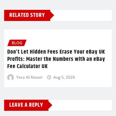
RELATED STORY
BLOG
Don’t Let Hidden Fees Erase Your eBay UK
Profits: Master the Numbers with an eBay
Fee Calculator UK
Yara Al-Nassir
Aug 5, 2026
LEAVE A REPLY