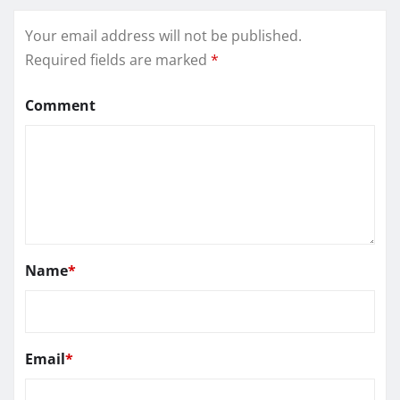
Your email address will not be published.
Required fields are marked
*
Comment
Name
*
Email
*