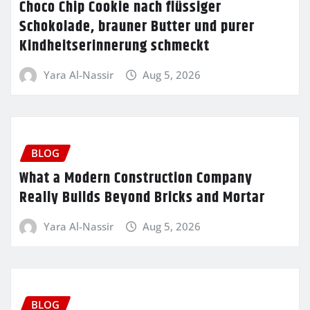
Choco Chip Cookie nach flüssiger
Schokolade, brauner Butter und purer
Kindheitserinnerung schmeckt
Yara Al-Nassir
Aug 5, 2026
BLOG
What a Modern Construction Company
Really Builds Beyond Bricks and Mortar
Yara Al-Nassir
Aug 5, 2026
BLOG