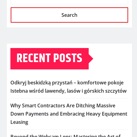
Search
RECENT POSTS
Odkryj beskidzką przystań – komfortowe pokoje
Istebna wśród lawendy, lasów i górskich szczytów
Why Smart Contractors Are Ditching Massive
Down Payments and Embracing Heavy Equipment
Leasing
Beyond the Webcam Lens: Mastering the Art of