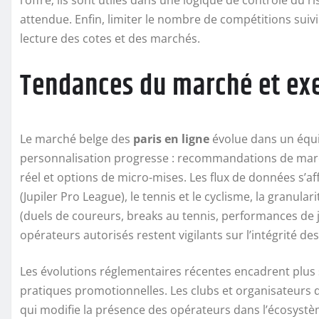
l’offre; ils sont utiles dans une logique de contrôle du
attendue. Enfin, limiter le nombre de compétitions suiv
lecture des cotes et des marchés.
Tendances du marché et ex
Le marché belge des
paris en ligne
évolue dans un équil
personnalisation progresse : recommandations de march
réel et options de micro-mises. Les flux de données s’affi
(Jupiler Pro League), le tennis et le cyclisme, la granular
(duels de coureurs, breaks au tennis, performances de jo
opérateurs autorisés restent vigilants sur l’intégrité de
Les évolutions réglementaires récentes encadrent plus st
pratiques promotionnelles. Les clubs et organisateurs 
qui modifie la présence des opérateurs dans l’écosystème