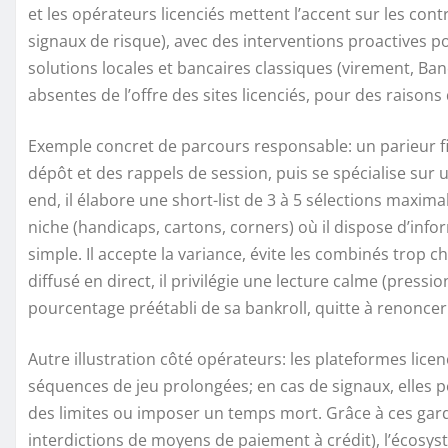
et les opérateurs licenciés mettent l’accent sur les cont
signaux de risque), avec des interventions proactives 
solutions locales et bancaires classiques (virement, Banc
absentes de l’offre des sites licenciés, pour des raisons 
Exemple concret de parcours responsable: un parieur 
dépôt et des rappels de session, puis se spécialise sur
end, il élabore une short-list de 3 à 5 sélections maxim
niche (handicaps, cartons, corners) où il dispose d’info
simple. Il accepte la variance, évite les combinés trop c
diffusé en direct, il privilégie une lecture calme (pres
pourcentage préétabli de sa bankroll, quitte à renoncer
Autre illustration côté opérateurs: les plateformes lice
séquences de jeu prolongées; en cas de signaux, elle
des limites ou imposer un temps mort. Grâce à ces garde-
interdictions de moyens de paiement à crédit), l’écosy