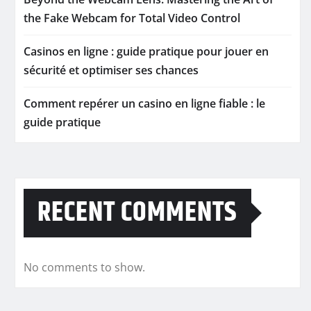
the Fake Webcam for Total Video Control
Casinos en ligne : guide pratique pour jouer en
sécurité et optimiser ses chances
Comment repérer un casino en ligne fiable : le
guide pratique
RECENT COMMENTS
No comments to show.