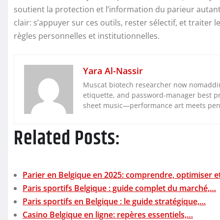
soutient la protection et l’information du parieur autant 
clair: s’appuyer sur ces outils, rester sélectif, et traite
règles personnelles et institutionnelles.
Yara Al-Nassir
Muscat biotech researcher now nomaddin
etiquette, and password-manager best pra
sheet music—performance art meets pe
Related Posts:
Parier en Belgique en 2025: comprendre, optimiser 
Paris sportifs Belgique : guide complet du marché,…
Paris sportifs en Belgique : le guide stratégique,…
Casino Belgique en ligne: repères essentiels,…