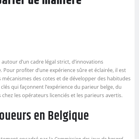
parier de manière
 autour d’un cadre légal strict, d’innovations
 Pour profiter d’une expérience sûre et éclairée, il est
 les mécanismes des cotes et de développer des habitudes
clés qui façonnent l’expérience du parieur belge, du
hez les opérateurs licenciés et les parieurs avertis.
 joueurs en Belgique