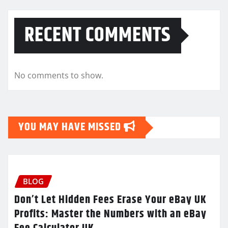
RECENT COMMENTS
No comments to show.
YOU MAY HAVE MISSED
BLOG
Don’t Let Hidden Fees Erase Your eBay UK
Profits: Master the Numbers with an eBay