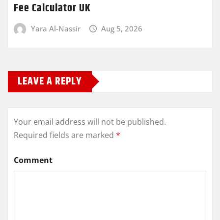
Fee Calculator UK
Yara Al-Nassir
Aug 5, 2026
LEAVE A REPLY
Your email address will not be published.
Required fields are marked
*
Comment