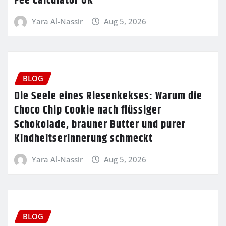
Fee Calculator UK
Yara Al-Nassir
Aug 5, 2026
BLOG
Die Seele eines Riesenkekses: Warum die
Choco Chip Cookie nach flüssiger
Schokolade, brauner Butter und purer
Kindheitserinnerung schmeckt
Yara Al-Nassir
Aug 5, 2026
BLOG