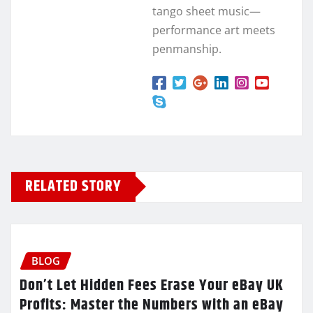
tango sheet music—
performance art meets
penmanship.
RELATED STORY
BLOG
Don’t Let Hidden Fees Erase Your eBay UK
Profits: Master the Numbers with an eBay