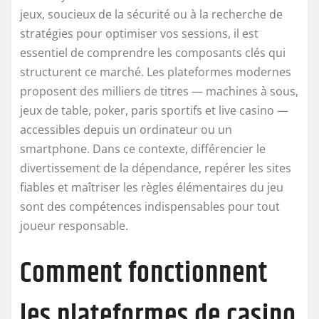
jeux, soucieux de la sécurité ou à la recherche de
stratégies pour optimiser vos sessions, il est
essentiel de comprendre les composants clés qui
structurent ce marché. Les plateformes modernes
proposent des milliers de titres — machines à sous,
jeux de table, poker, paris sportifs et live casino —
accessibles depuis un ordinateur ou un
smartphone. Dans ce contexte, différencier le
divertissement de la dépendance, repérer les sites
fiables et maîtriser les règles élémentaires du jeu
sont des compétences indispensables pour tout
joueur responsable.
Comment fonctionnent
les plateformes de casino