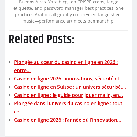
Buenos Aires. Yara blogs on CRISPR crops, tango
etiquette, and password-manager best practices. She
practices Arabic calligraphy on recycled tango sheet
music—performance art meets penmanship.
Related Posts:
Plongée au cœur du casino en ligne en 2026 :
entre…
Casino en ligne 2026 : innovations, sécurité et…
Casino en ligne en Suisse : un univers sécurisé,…
Casino en ligne : le guide pour jouer malin, en…
Plongée dans l’univers du casino en ligne : tout
ce…
Casino en ligne 2026 : l’année où l’innovation…