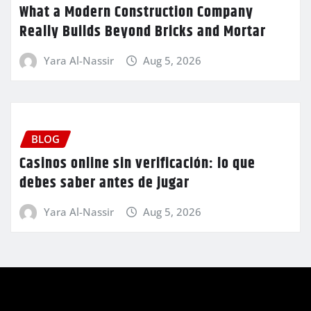
What a Modern Construction Company
Really Builds Beyond Bricks and Mortar
Yara Al-Nassir
Aug 5, 2026
BLOG
Casinos online sin verificación: lo que
debes saber antes de jugar
Yara Al-Nassir
Aug 5, 2026