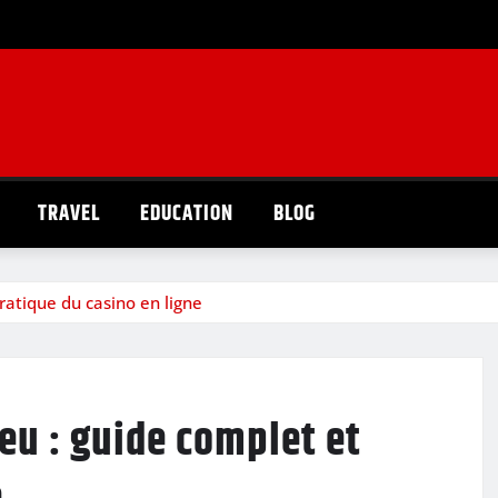
TRAVEL
EDUCATION
BLOG
ratique du casino en ligne
eu : guide complet et