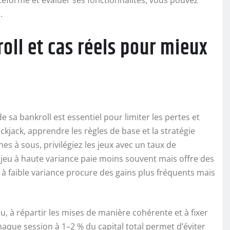
eforme et évaluer ses fonctionnalités, vous pouvez
.
roll et cas réels pour mieux
 sa bankroll est essentiel pour limiter les pertes et
ckjack, apprendre les règles de base et la stratégie
es à sous, privilégiez les jeux avec un taux de
n jeu à haute variance paie moins souvent mais offre des
 à faible variance procure des gains plus fréquents mais
u, à répartir les mises de manière cohérente et à fixer
chaque session à 1–2 % du capital total permet d’éviter