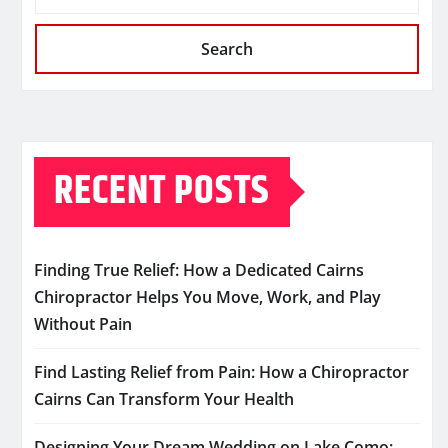
Search
RECENT POSTS
Finding True Relief: How a Dedicated Cairns
Chiropractor Helps You Move, Work, and Play
Without Pain
Find Lasting Relief from Pain: How a Chiropractor
Cairns Can Transform Your Health
Designing Your Dream Wedding on Lake Como: