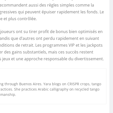
s recommandent aussi des règles simples comme la
ressives qui peuvent épuiser rapidement les fonds. Le
e et plus contrôlée.
 joueurs ont su tirer profit de bonus bien optimisés en
tandis que d’autres ont perdu rapidement en suivant
nditions de retrait. Les programmes VIP et les jackpots
ser des gains substantiels, mais ces succès restent
 des jeux et une approche responsable du divertissement.
g through Buenos Aires. Yara blogs on CRISPR crops, tango
ctices. She practices Arabic calligraphy on recycled tango
nmanship.