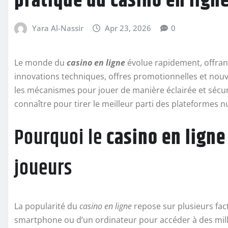
pratique du casino en lign
Yara Al-Nassir
Apr 23, 2026
0
Le monde du
casino en ligne
évolue rapidement, offrant
innovations techniques, offres promotionnelles et nouv
les mécanismes pour jouer de manière éclairée et sécuri
connaître pour tirer le meilleur parti des plateformes num
Pourquoi le
casino en ligne
joueurs
La popularité du
casino en ligne
repose sur plusieurs fact
smartphone ou d’un ordinateur pour accéder à des milli