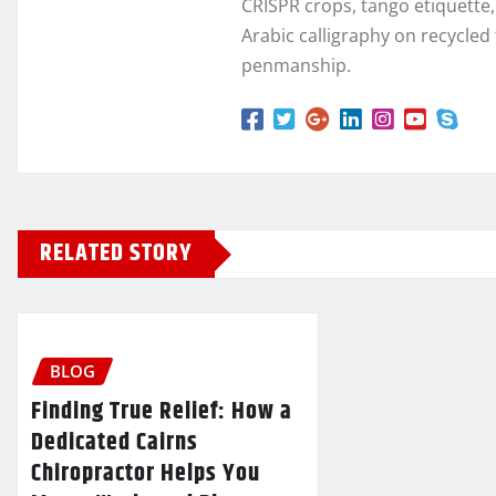
CRISPR crops, tango etiquette
Arabic calligraphy on recycl
penmanship.
RELATED STORY
BLOG
Finding True Relief: How a
Dedicated Cairns
Chiropractor Helps You