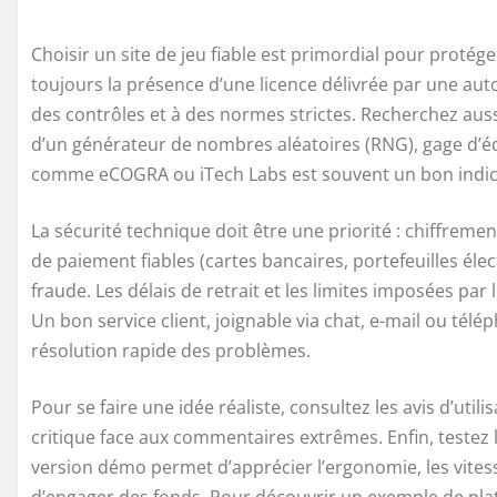
Choisir un site de jeu fiable est primordial pour protég
toujours la présence d’une licence délivrée par une auto
des contrôles et à des normes strictes. Recherchez aussi 
d’un générateur de nombres aléatoires (RNG), gage d’éq
comme eCOGRA ou iTech Labs est souvent un bon indic
La sécurité technique doit être une priorité : chiffremen
de paiement fiables (cartes bancaires, portefeuilles éle
fraude. Les délais de retrait et les limites imposées par 
Un bon service client, joignable via chat, e-mail ou télé
résolution rapide des problèmes.
Pour se faire une idée réaliste, consultez les avis d’util
critique face aux commentaires extrêmes. Enfin, testez l
version démo permet d’apprécier l’ergonomie, les vites