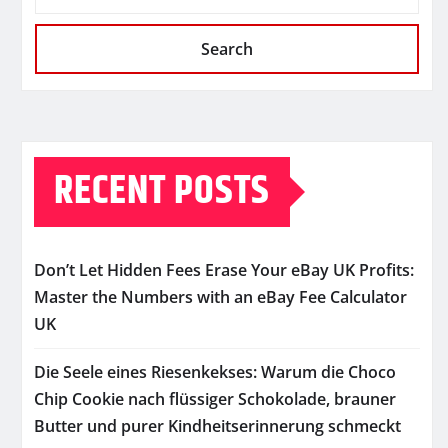
Search
RECENT POSTS
Don’t Let Hidden Fees Erase Your eBay UK Profits:
Master the Numbers with an eBay Fee Calculator
UK
Die Seele eines Riesenkekses: Warum die Choco
Chip Cookie nach flüssiger Schokolade, brauner
Butter und purer Kindheitserinnerung schmeckt