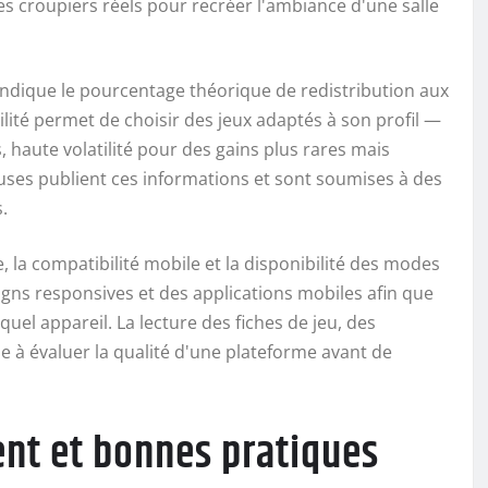
 des croupiers réels pour recréer l'ambiance d'une salle
le indique le pourcentage théorique de redistribution aux
tilité permet de choisir des jeux adaptés à son profil —
, haute volatilité pour des gains plus rares mais
uses publient ces informations et sont soumises à des
.
e, la compatibilité mobile et la disponibilité des modes
gns responsives et des applications mobiles afin que
uel appareil. La lecture des fiches de jeu, des
de à évaluer la qualité d'une plateforme avant de
nt et bonnes pratiques