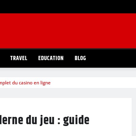
TRAVEL
EDUCATION
BLOG
mplet du casino en ligne
erne du jeu : guide