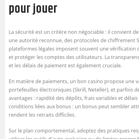
pour jouer
La sécurité est un critère non négociable : il convient de
une autorité reconnue, des protocoles de chiffrement SS
plateformes légales imposent souvent une vérification
et protéger les comptes des utilisateurs. La transparence
et les délais de paiement est également cruciale.
En matière de paiements, un bon casino propose une var
portefeuilles électroniques (Skrill, Neteller), et parfo
avantages : rapidité des dépôts, frais variables et délais d
conditions liées aux bonus : un bonus peut sembler attr
rendent les retraits difficiles.
Sur le plan comportemental, adoptez des pratiques respo