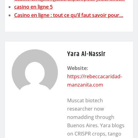
casino en ligne 5
Casino en ligne : tout ce qu’il faut savoir pour…
Yara Al-Nassir
Website:
https://rebeccacaridad-
manzanita.com
Muscat biotech
researcher now
nomadding through
Buenos Aires. Yara blogs
on CRISPR crops, tango