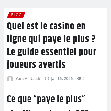
BLOG
Quel est le casino en
ligne qui paye le plus ?
Le guide essentiel pour
joueurs avertis
Yara Al-Nassir
Jan 16, 2026
0
Ce que “paye le plus”