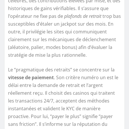
célèbres, des contributions élevées par mise, et des
historiques de gains vérifiables. Il s’assure que
l’opérateur ne fixe pas de
plafonds de retrait
trop bas
susceptibles d’étaler un jackpot sur des mois. En
outre, il privilégie les sites qui communiquent
clairement sur les mécaniques de déclenchement
(aléatoire, palier, modes bonus) afin d’évaluer la
stratégie de mise la plus rationnelle.
Le “pragmatique des retraits” se concentre sur la
vitesse de paiement
. Son critère numéro un est le
délai entre la demande de retrait et l’argent
réellement reçu. Il choisit des casinos qui traitent
les transactions 24/7, acceptent des méthodes
instantanées et valident le KYC de manière
proactive. Pour lui, “payer le plus” signifie “payer
sans friction”. Il s’informe sur la réputation du