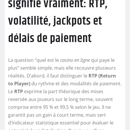
signifie vraiment: RTP,
volatilité, jackpots et
délais de paiement
La question “quel est le
casino en ligne
qui paye le
plus” semble simple, mais elle recouvre plusieurs
réalités. D’abord, il faut distinguer le
RTP (Return
to Player)
du rythme et des modalités de paiement.
Le
RTP
exprime la part théorique des mises
reversée aux joueurs sur le long terme, souvent
comprise entre 95 % et 99,5 % selon le jeu. Il ne
garantit pas un gain à court terme, mais sert
d’indicateur statistique essentiel pour évaluer le