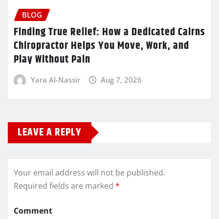
BLOG
Finding True Relief: How a Dedicated Cairns
Chiropractor Helps You Move, Work, and
Play Without Pain
Yara Al-Nassir
Aug 7, 2026
LEAVE A REPLY
Your email address will not be published.
Required fields are marked
*
Comment