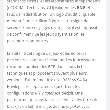
standards stricts, et les laboratoires indépendants
(eCOGRA, iTech Labs, GLI) valident les
RNG
et les
taux de redistribution. Un logo d’audit cliquable
menant à un certificat à jour est un signe de
sérieux. Sans ces gages d’intégrité, il est impossible
de confirmer que les jeux payent selon les
paramètres annoncés.
Ensuite, le catalogue de jeux et les éditeurs
partenaires sont un révélateur. Les fournisseurs
reconnus publient les
RTP
dans leurs fiches
techniques et proposent souvent plusieurs
versions d’un même titre (ex.: 96 % vs 94 %).
Privilégier les opérateurs qui offrent les
configurations
RTP hautes
est décisif. Une
plateforme qui vous laisse accéder à des titres de
blackjack à faible marge, des
video poker
avec