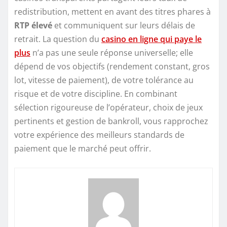
redistribution, mettent en avant des titres phares à
RTP élevé
et communiquent sur leurs délais de
retrait. La question du
casino en ligne qui paye le
plus
n’a pas une seule réponse universelle; elle
dépend de vos objectifs (rendement constant, gros
lot, vitesse de paiement), de votre tolérance au
risque et de votre discipline. En combinant
sélection rigoureuse de l’opérateur, choix de jeux
pertinents et gestion de bankroll, vous rapprochez
votre expérience des meilleurs standards de
paiement que le marché peut offrir.