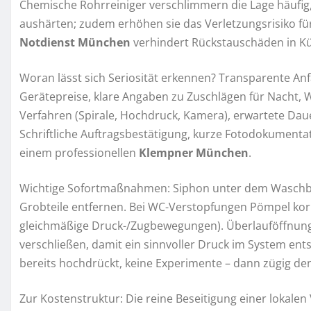
Chemische Rohrreiniger verschlimmern die Lage häufig, w
aushärten; zudem erhöhen sie das Verletzungsrisiko fü
Notdienst München
verhindert Rückstauschäden in Kü
Woran lässt sich Seriosität erkennen? Transparente An
Gerätepreise, klare Angaben zu Zuschlägen für Nacht, 
Verfahren (Spirale, Hochdruck, Kamera), erwartete Da
Schriftliche Auftragsbestätigung, kurze Fotodokumenta
einem professionellen
Klempner München
.
Wichtige Sofortmaßnahmen: Siphon unter dem Waschbeck
Grobteile entfernen. Bei WC-Verstopfungen Pömpel korr
gleichmäßige Druck-/Zugbewegungen). Überlauföffnun
verschließen, damit ein sinnvoller Druck im System ent
bereits hochdrückt, keine Experimente – dann zügig de
Zur Kostenstruktur: Die reine Beseitigung einer lokalen 