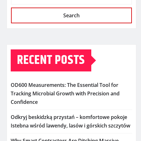
Search
RECENT POSTS
OD600 Measurements: The Essential Tool for
Tracking Microbial Growth with Precision and
Confidence
Odkryj beskidzką przystań – komfortowe pokoje
Istebna wśród lawendy, lasów i górskich szczytów
Why Smart Contractors Are Ditching Massive