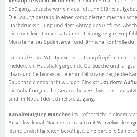
Verstopfte Küche München
: In einem Altbau nahe de
Spülgang. Ursache war ein aus Fett und Stärke aufgeba
Die Lösung bestand in einer kombinierten mechanischen
Hochdruckspülung und dem Abtrag des Biofilms. Abschl
die einen leichten Versatz in der Leitung zeigte. Empfehl
Monate heißes Spülintervall und jährliche Kontrolle du
Bad und Gäste-WC: Typisch sind Haarpfropfen im Sipho
meldete ein Haushalt gurgelnde Geräusche und langsa
Haar- und Seifenreste; tiefer im Fallstrang zeigte die 
Bauphase eingebracht wurden. Eine strukturierte
Abfl
die Anhaftungen, die Geräusche verschwanden. Zusatztip
sind im Notfall der schnellste Zugang.
Kanalreinigung München
im Hofbereich: In einem Me
Anschlusskanal. Nach dem Fräsen mit Wurzelwerkzeugen
kleine Undichtigkeiten bestätigte. Eine partielle Sanieru