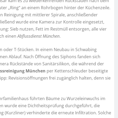
r Isar kam es zu wiederkehrenden Rückstauen nach dem
uter „Ring“ an einem Rohrbogen hinter der Küchenzeile.
 Reinigung mit mittlerer Spirale, anschließender
ießend wurde eine Kamera zur Kontrolle eingesetzt,
ung: Sieb nutzen, Fett im Restmüll entsorgen, alle vier
rch einen
Abflussdienst München
.
n oder T-Stücken. In einem Neubau in Schwabing
men Ablauf. Nach Öffnung des Siphons fanden sich
Kamera Rückstände von Sanitärsilikon, die während der
ussreinigung München
per Kettenschleuder beseitigte
p: Revisionsöffnungen frei zugänglich halten, denn sie
hrfamilienhaus führten Bäume zu Wurzeleinwuchs im
 wurde eine Dichtheitsprüfung durchgeführt, die
ng (Kurzliner) verhinderte die erneute Infiltration. Solche