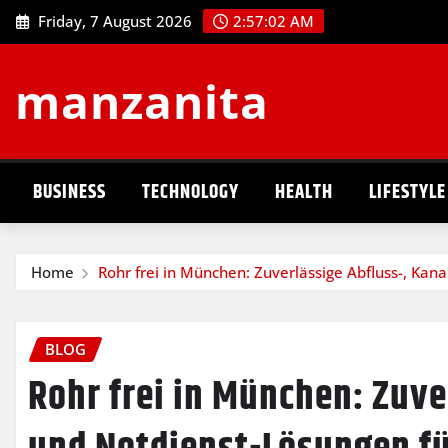
Skip
Friday, 7 August 2026
2:57:03 AM
to
content
manzanita
BUSINESS
TECHNOLOGY
HEALTH
LIFESTYLE
Home
Rohr frei in München: Zuverlässige Abfluss-, Ka
BLOG
Rohr frei in München: Zuve