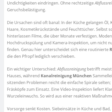
Undichtigkeiten eindringen. Ohne rechtzeitige
Abflussre
Geruchsbelästigung.
Die Ursachen sind oft banal: In der Küche gelangen Öl, 
Haare, Kosmetikrückstände und Feuchttücher. Selbst s
hinterlassen Filme, die über Monate verfestigen. Mode
Hochdruckspülung und Kamera-Inspektion, um nicht nur 
finden. Genau hier unterscheidet sich eine routinierte
R
die den Pfropf lediglich verschieben.
Ein wichtiger Unterschied:
Abflussreinigung
betrifft meis
Hauses, während
Kanalreinigung München
Sammelleit
sitzenden Problemen reicht die einfache Spirale selt
Fräsköpfe zum Einsatz. Eine Video-Inspektion liefert Kla
Wurzeleinwuchs. So wird aus einer reaktiven Maßnahme
Vorsorge senkt Kosten. Siebeinsätze in Küche und Bad,