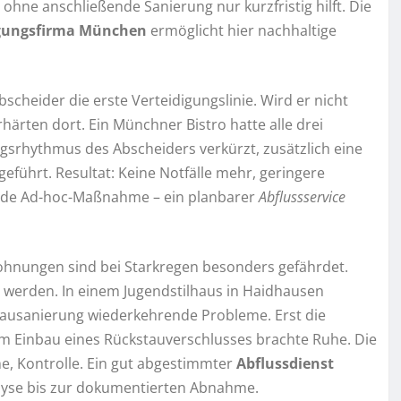
 ohne anschließende Sanierung nur kurzfristig hilft. Die
gungsfirma München
ermöglicht hier nachhaltige
cheider die erste Verteidigungslinie. Wird er nicht
rhärten dort. Ein Münchner Bistro hatte alle drei
srhythmus des Abscheiders verkürzt, zusätzlich eine
ührt. Resultat: Keine Notfälle mehr, geringere
t jede Ad-hoc-Maßnahme – ein planbarer
Abflussservice
hnungen sind bei Starkregen besonders gefährdet.
werden. In einem Jugendstilhaus in Haidhausen
ausanierung wiederkehrende Probleme. Erst die
em Einbau eines Rückstauverschlusses brachte Ruhe. Die
e, Kontrolle. Ein gut abgestimmter
Abflussdienst
alyse bis zur dokumentierten Abnahme.