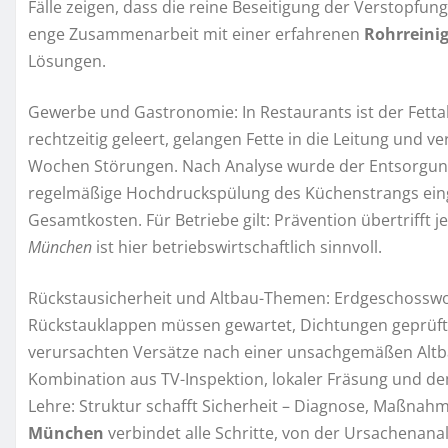
Fälle zeigen, dass die reine Beseitigung der Verstopfung
enge Zusammenarbeit mit einer erfahrenen
Rohrreini
Lösungen.
Gewerbe und Gastronomie: In Restaurants ist der Fettabs
rechtzeitig geleert, gelangen Fette in die Leitung und ve
Wochen Störungen. Nach Analyse wurde der Entsorgung
regelmäßige Hochdruckspülung des Küchenstrangs eingef
Gesamtkosten. Für Betriebe gilt: Prävention übertriff
München
ist hier betriebswirtschaftlich sinnvoll.
Rückstausicherheit und Altbau-Themen: Erdgeschosswo
Rückstauklappen müssen gewartet, Dichtungen geprüft 
verursachten Versätze nach einer unsachgemäßen Altb
Kombination aus TV-Inspektion, lokaler Fräsung und d
Lehre: Struktur schafft Sicherheit – Diagnose, Maßnahm
München
verbindet alle Schritte, von der Ursachenan