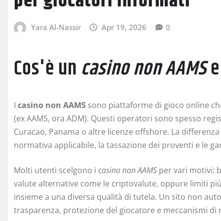
per giocatori informati
Yara Al-Nassir
Apr 19, 2026
0
Cos'è un
casino non AAMS
e
I
casino non AAMS
sono piattaforme di gioco online che 
(ex AAMS, ora ADM). Questi operatori sono spesso regist
Curacao, Panama o altre licenze offshore. La differenza pri
normativa applicabile, la tassazione dei proventi e le gara
Molti utenti scelgono i
casino non AAMS
per vari motivi:
valute alternative come le criptovalute, oppure limiti più 
insieme a una diversa qualità di tutela. Un sito non auto
trasparenza, protezione del giocatore e meccanismi di r