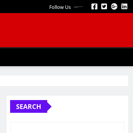
Follow Us
SEARCH