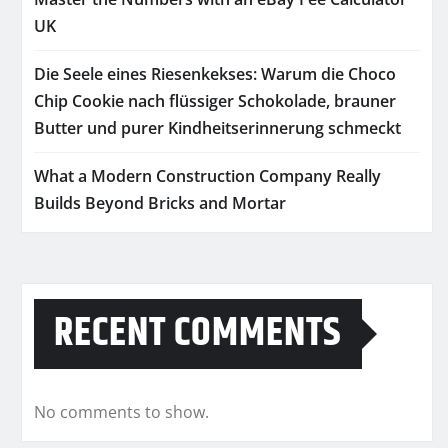
UK
Die Seele eines Riesenkekses: Warum die Choco
Chip Cookie nach flüssiger Schokolade, brauner
Butter und purer Kindheitserinnerung schmeckt
What a Modern Construction Company Really
Builds Beyond Bricks and Mortar
RECENT COMMENTS
No comments to show.