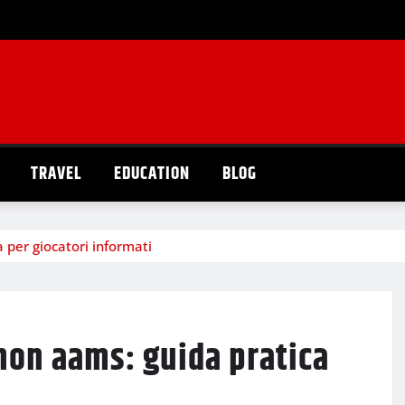
TRAVEL
EDUCATION
BLOG
a per giocatori informati
 non aams: guida pratica