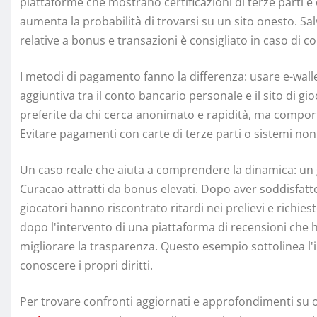
piattaforme che mostrano certificazioni di terze parti 
aumenta la probabilità di trovarsi su un sito onesto. S
relative a bonus e transazioni è consigliato in caso di c
I metodi di pagamento fanno la differenza: usare e-walle
aggiuntiva tra il conto bancario personale e il sito di gio
preferite da chi cerca anonimato e rapidità, ma comporta
Evitare pagamenti con carte di terze parti o sistemi non t
Un caso reale che aiuta a comprendere la dinamica: un 
Curacao attratti da bonus elevati. Dopo aver soddisfatt
giocatori hanno riscontrato ritardi nei prelievi e richie
dopo l'intervento di una piattaforma di recensioni che 
migliorare la trasparenza. Questo esempio sottolinea l'
conoscere i propri diritti.
Per trovare confronti aggiornati e approfondimenti su ope