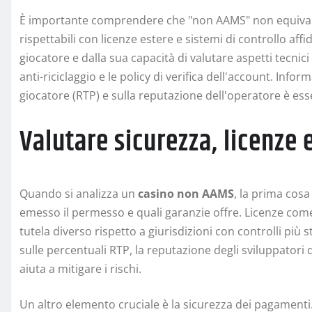
È importante comprendere che "non AAMS" non equivale
rispettabili con licenze estere e sistemi di controllo affid
giocatore e dalla sua capacità di valutare aspetti tecnic
anti-riciclaggio e le policy di verifica dell'account. Infor
giocatore (RTP) e sulla reputazione dell'operatore è es
Valutare sicurezza, licenze e
Quando si analizza un
casino non AAMS
, la prima cosa
emesso il permesso e quali garanzie offre. Licenze come
tutela diverso rispetto a giurisdizioni con controlli più 
sulle percentuali RTP, la reputazione degli sviluppatori 
aiuta a mitigare i rischi.
Un altro elemento cruciale è la sicurezza dei pagamenti. 