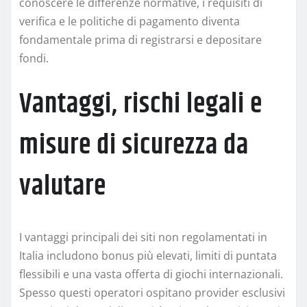
conoscere le differenze normative, i requisiti di
verifica e le politiche di pagamento diventa
fondamentale prima di registrarsi e depositare
fondi.
Vantaggi, rischi legali e
misure di sicurezza da
valutare
I vantaggi principali dei siti non regolamentati in
Italia includono bonus più elevati, limiti di puntata
flessibili e una vasta offerta di giochi internazionali.
Spesso questi operatori ospitano provider esclusivi