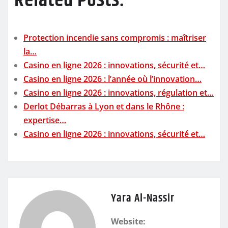
Related Posts:
Protection incendie sans compromis : maîtriser
la…
Casino en ligne 2026 : innovations, sécurité et…
Casino en ligne 2026 : l’année où l’innovation…
Casino en ligne 2026 : innovations, régulation et…
Derlot Débarras à Lyon et dans le Rhône :
expertise…
Casino en ligne 2026 : innovations, sécurité et…
Yara Al-Nassir
Website: