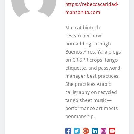
https://rebeccacaridad-
manzanita.com
Muscat biotech
researcher now
nomadding through
Buenos Aires. Yara blogs
on CRISPR crops, tango
etiquette, and password-
manager best practices.
She practices Arabic
calligraphy on recycled
tango sheet music—
performance art meets
penmanship.