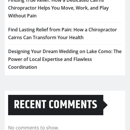
Finding True Relief: How a Dedicated Cairns
Chiropractor Helps You Move, Work, and Play
Without Pain
Find Lasting Relief from Pain: How a Chiropractor
Cairns Can Transform Your Health
Designing Your Dream Wedding on Lake Como: The
Power of Local Expertise and Flawless
Coordination
RECENT COMMENTS
No comments to show.