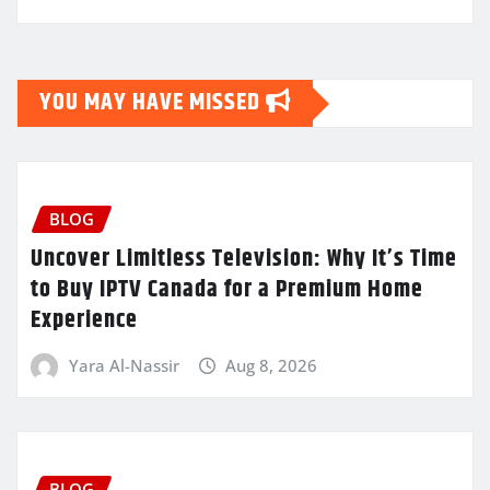
YOU MAY HAVE MISSED
BLOG
Uncover Limitless Television: Why It’s Time
to Buy IPTV Canada for a Premium Home
Experience
Yara Al-Nassir
Aug 8, 2026
BLOG