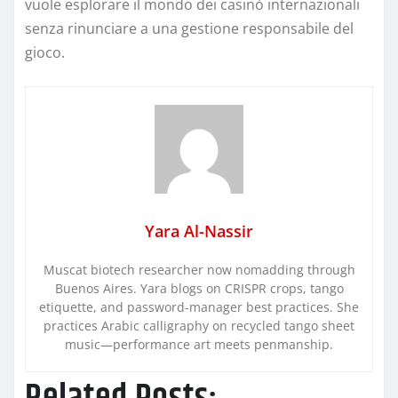
vuole esplorare il mondo dei casinò internazionali
senza rinunciare a una gestione responsabile del
gioco.
Yara Al-Nassir
Muscat biotech researcher now nomadding through
Buenos Aires. Yara blogs on CRISPR crops, tango
etiquette, and password-manager best practices. She
practices Arabic calligraphy on recycled tango sheet
music—performance art meets penmanship.