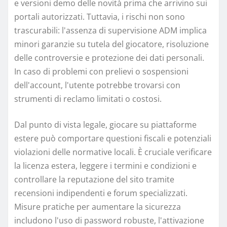
e versioni demo delle novità prima che arrivino sui
portali autorizzati. Tuttavia, i rischi non sono
trascurabili: l'assenza di supervisione ADM implica
minori garanzie su tutela del giocatore, risoluzione
delle controversie e protezione dei dati personali.
In caso di problemi con prelievi o sospensioni
dell'account, l'utente potrebbe trovarsi con
strumenti di reclamo limitati o costosi.
Dal punto di vista legale, giocare su piattaforme
estere può comportare questioni fiscali e potenziali
violazioni delle normative locali. È cruciale verificare
la licenza estera, leggere i termini e condizioni e
controllare la reputazione del sito tramite
recensioni indipendenti e forum specializzati.
Misure pratiche per aumentare la sicurezza
includono l'uso di password robuste, l'attivazione