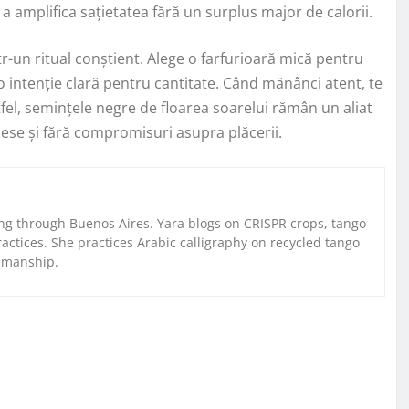
a amplifica sațietatea fără un surplus major de calorii.
-un ritual conștient. Alege o farfurioară mică pentru
 intenție clară pentru cantitate. Când mănânci atent, te
stfel, semințele negre de floarea soarelui rămân un aliat
excese și fără compromisuri asupra plăcerii.
g through Buenos Aires. Yara blogs on CRISPR crops, tango
ctices. She practices Arabic calligraphy on recycled tango
nmanship.