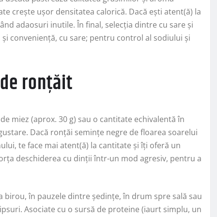
ate crește ușor densitatea calorică. Dacă ești atent(ă) la
ând adaosuri inutile. În final, selecția dintre cu sare și
 și conveniență, cu sare; pentru control al sodiului și
 de ronțăit
 de miez (aprox. 30 g) sau o cantitate echivalentă în
 gustare. Dacă ronțăi semințe negre de floarea soarelui
ui, te face mai atent(ă) la cantitate și îți oferă un
forța deschiderea cu dinții într-un mod agresiv, pentru a
a birou, în pauzele dintre ședințe, în drum spre sală sau
hipsuri. Asociate cu o sursă de proteine (iaurt simplu, un