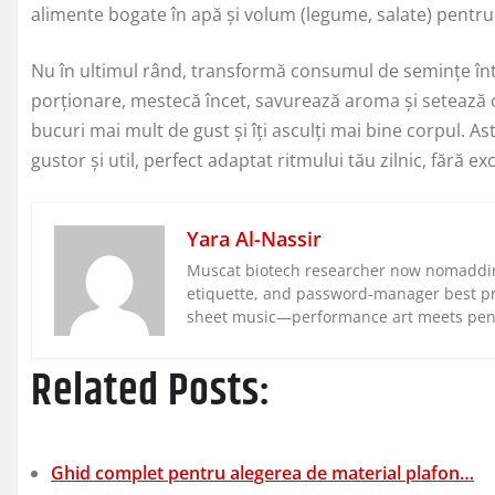
alimente bogate în apă și volum (legume, salate) pentru 
Nu în ultimul rând, transformă consumul de semințe într
porționare, mestecă încet, savurează aroma și setează o
bucuri mai mult de gust și îți asculți mai bine corpul. A
gustor și util, perfect adaptat ritmului tău zilnic, fără 
Yara Al-Nassir
Muscat biotech researcher now nomaddin
etiquette, and password-manager best pra
sheet music—performance art meets pe
Related Posts:
Ghid complet pentru alegerea de material plafon…