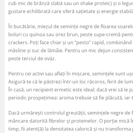
cub mic de brânză slabă sau un shake proteic) și o legu
gustare echilibrată care oferă sațietate și energie stabil
În bucătărie, miezul de semințe negre de floarea soarelui
boluri cu quinoa sau orez brun, peste supe-cremă pentru
crackers. Poți face chiar și un “pesto” rapid, combinând 
măsline și suc de lămâie. Pentru un mic dejun consisten
peste terciul de ovăz.
Pentru cei activi sau aflați în mișcare, semințele sunt u
Asigură-te că le păstrezi într-un loc răcoros, ferit de lu
În casă, un recipient ermetic este ideal; dacă vrei să le pă
periodic prospețimea: aroma trebuie să fie plăcută, iar
Dacă urmărești controlul greutății, semințele negre de f
mâncare datorită fibrelor și proteinelor. O porție mică în
timp, fii atent(ă) la densitatea calorică și nu transfor