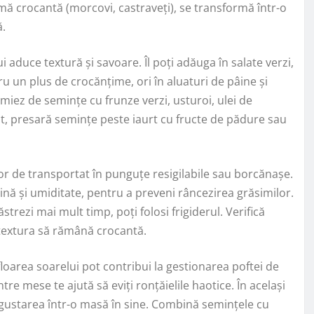
mă crocantă (morcovi, castraveți), se transformă într-o
ă.
 aduce textură și savoare. Îl poți adăuga în salate verzi,
 un plus de crocănțime, ori în aluaturi de pâine și
miez de semințe cu frunze verzi, usturoi, ulei de
t, presară semințe peste iaurt cu fructe de pădure sau
șor de transportat în punguțe resigilabile sau borcănașe.
mină și umiditate, pentru a preveni râncezirea grăsimilor.
strezi mai mult timp, poți folosi frigiderul. Verifică
 textura să rămână crocantă.
loarea soarelui pot contribui la gestionarea poftei de
tre mese te ajută să eviți ronțăielile haotice. În același
ma gustarea într-o masă în sine. Combină semințele cu