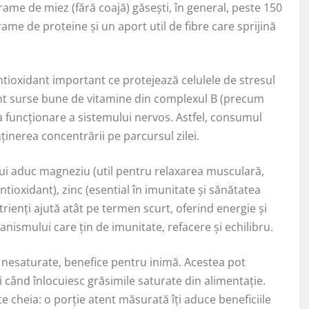
rame de miez (fără coajă) găsești, în general, peste 150
ame de proteine și un aport util de fibre care sprijină
antioxidant important ce protejează celulele de stresul
 sunt surse bune de vitamine din complexul B (precum
a funcționare a sistemului nervos. Astfel, consumul
ținerea concentrării pe parcursul zilei.
lui aduc magneziu (util pentru relaxarea musculară,
antioxidant), zinc (esential în imunitate și sănătatea
trienți ajută atât pe termen scurt, oferind energie și
anismului care țin de imunitate, refacere și echilibru.
e nesaturate, benefice pentru inimă. Acestea pot
i când înlocuiesc grăsimile saturate din alimentație.
e cheia: o porție atent măsurată îți aduce beneficiile