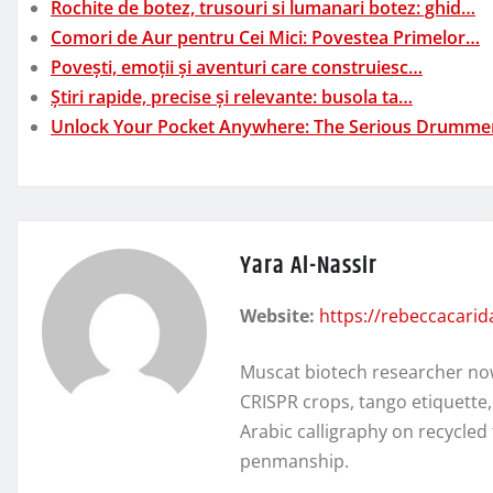
Rochite de botez, trusouri si lumanari botez: ghid…
Comori de Aur pentru Cei Mici: Povestea Primelor…
Povești, emoții și aventuri care construiesc…
Știri rapide, precise și relevante: busola ta…
Unlock Your Pocket Anywhere: The Serious Drumme
Yara Al-Nassir
Website:
https://rebeccacari
Muscat biotech researcher no
CRISPR crops, tango etiquette
Arabic calligraphy on recycl
penmanship.