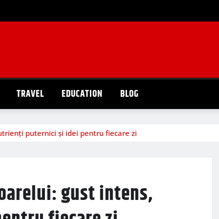
TRAVEL
EDUCATION
BLOG
rienți puternici și idei pentru fiecare zi
oarelui: gust intens,