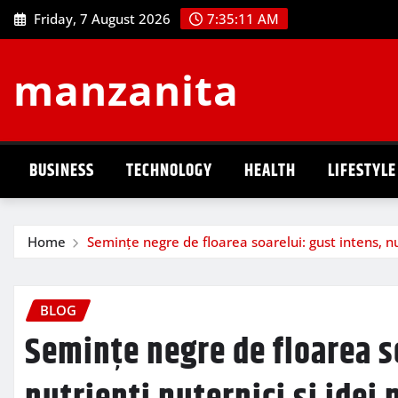
Skip
Friday, 7 August 2026
7:35:12 AM
to
content
manzanita
BUSINESS
TECHNOLOGY
HEALTH
LIFESTYLE
Home
Semințe negre de floarea soarelui: gust intens, nut
BLOG
Semințe negre de floarea s