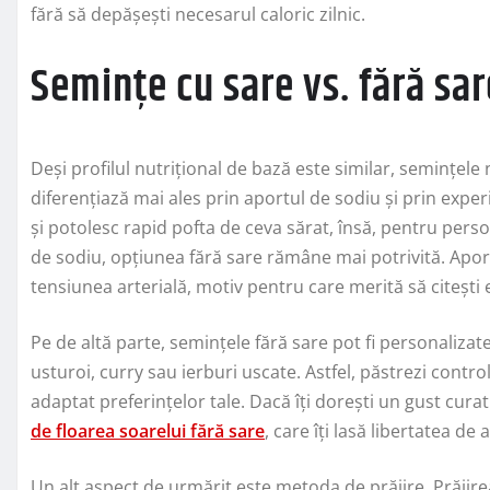
fără să depășești necesarul caloric zilnic.
Semințe cu sare vs. fără sar
Deși profilul nutrițional de bază este similar, semințele 
diferențiază mai ales prin aportul de sodiu și prin expe
și potolesc rapid pofta de ceva sărat, însă, pentru per
de sodiu, opțiunea fără sare rămâne mai potrivită. Aport
tensiunea arterială, motiv pentru care merită să citești e
Pe de altă parte, semințele fără sare pot fi personaliza
usturoi, curry sau ierburi uscate. Astfel, păstrezi control
adaptat preferințelor tale. Dacă îți dorești un gust cura
de floarea soarelui fără sare
, care îți lasă libertatea d
Un alt aspect de urmărit este metoda de prăjire. Prăjire