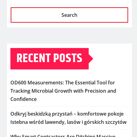
Search
RECENT POSTS
OD600 Measurements: The Essential Tool for
Tracking Microbial Growth with Precision and
Confidence
Odkryj beskidzką przystań – komfortowe pokoje
Istebna wśród lawendy, lasów i górskich szczytów
Why Smart Contractors Are Ditching Massive