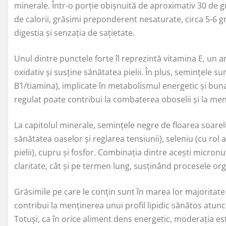
minerale. Într-o porție obișnuită de aproximativ 30 de g
de calorii, grăsimi preponderent nesaturate, circa 5-6 gr
digestia și senzația de sațietate.
Unul dintre punctele forte îl reprezintă vitamina E, un 
oxidativ și susține sănătatea pielii. În plus, semințele
B1/tiamina), implicate în metabolismul energetic și bun
regulat poate contribui la combaterea oboselii și la men
La capitolul minerale, semințele negre de floarea soare
sănătatea oaselor și reglarea tensiunii), seleniu (cu rol 
pielii), cupru și fosfor. Combinația dintre acești micronu
claritate, cât și pe termen lung, susținând procesele org
Grăsimile pe care le conțin sunt în marea lor majoritat
contribui la menținerea unui profil lipidic sănătos atunc
Totuși, ca în orice aliment dens energetic, moderația est