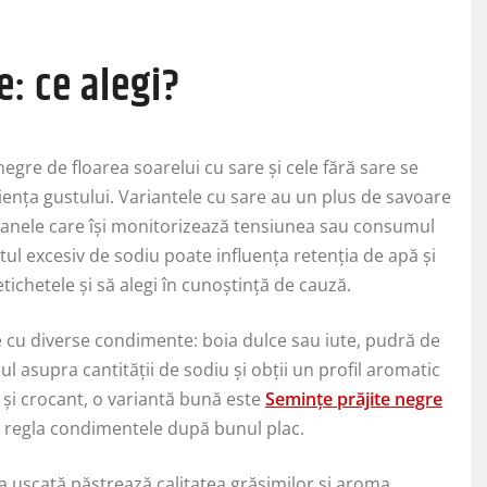
e: ce alegi?
negre de floarea soarelui cu sare și cele fără sare se
riența gustului. Variantele cu sare au un plus de savoare
soanele care își monitorizează tensiunea sau consumul
ul excesiv de sodiu poate influența retenția de apă și
tichetele și să alegi în cunoștință de cauză.
te cu diverse condimente: boia dulce sau iute, pudră de
ul asupra cantității de sodiu și obții un profil aromatic
t și crocant, o variantă bună este
Semințe prăjite negre
e a regla condimentele după bunul plac.
a uscată păstrează calitatea grăsimilor și aroma