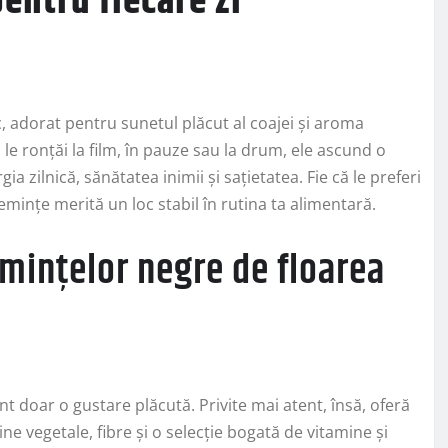
pentru fiecare zi
, adorat pentru sunetul plăcut al coajei și aroma
le ronțăi la film, în pauze sau la drum, ele ascund o
 zilnică, sănătatea inimii și sațietatea. Fie că le preferi
emințe merită un loc stabil în rutina ta alimentară.
emințelor negre de floarea
t doar o gustare plăcută. Privite mai atent, însă, oferă
ine vegetale, fibre și o selecție bogată de vitamine și