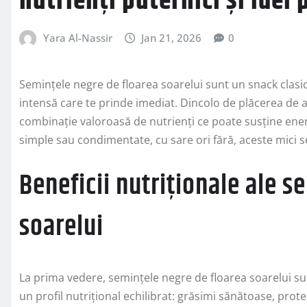
nutrienți puternici și idei 
Yara Al-Nassir
Jan 21, 2026
0
Semințele negre de floarea soarelui sunt un snack clasic
intensă care te prinde imediat. Dincolo de plăcerea de a 
combinație valoroasă de nutrienți ce poate susține energia
simple sau condimentate, cu sare ori fără, aceste mici s
Beneficii nutriționale ale s
soarelui
La prima vedere, semințele negre de floarea soarelui sun
un profil nutrițional echilibrat: grăsimi sănătoase, prote