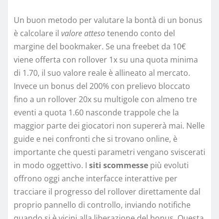
Un buon metodo per valutare la bontà di un bonus
è calcolare il
valore atteso
tenendo conto del
margine del bookmaker. Se una freebet da 10€
viene offerta con rollover 1x su una quota minima
di 1.70, il suo valore reale è allineato al mercato.
Invece un bonus del 200% con prelievo bloccato
fino a un rollover 20x su multigole con almeno tre
eventi a quota 1.60 nasconde trappole che la
maggior parte dei giocatori non supererà mai. Nelle
guide e nei confronti che si trovano online, è
importante che questi parametri vengano sviscerati
in modo oggettivo. I
siti scommesse
più evoluti
offrono oggi anche interfacce interattive per
tracciare il progresso del rollover direttamente dal
proprio pannello di controllo, inviando notifiche
quando si è vicini alla liberazione del bonus. Questa