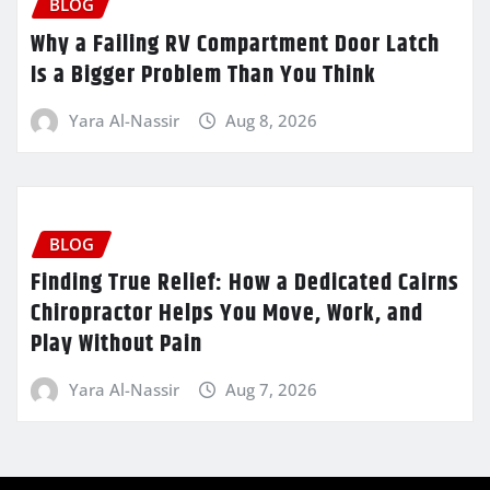
BLOG
Why a Failing RV Compartment Door Latch
Is a Bigger Problem Than You Think
Yara Al-Nassir
Aug 8, 2026
BLOG
Finding True Relief: How a Dedicated Cairns
Chiropractor Helps You Move, Work, and
Play Without Pain
Yara Al-Nassir
Aug 7, 2026