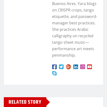
Buenos Aires. Yara blogs
on CRISPR crops, tango
etiquette, and password-
manager best practices.
She practices Arabic
calligraphy on recycled
tango sheet music—
performance art meets
penmanship.
RELATED STORY