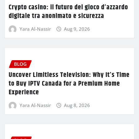
Crypto casino: il futuro del gioco d’azzardo
digitale tra anonimato e sicurezza
Yara Al-Nassir
Aug 9, 2026
BLOG
Uncover Limitless Television: Why It’s Time
to Buy IPTV Canada for a Premium Home
Experience
Yara Al-Nassir
Aug 8, 2026