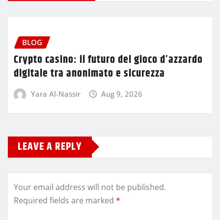
BLOG
Crypto casino: il futuro del gioco d’azzardo
digitale tra anonimato e sicurezza
Yara Al-Nassir
Aug 9, 2026
LEAVE A REPLY
Your email address will not be published.
Required fields are marked
*