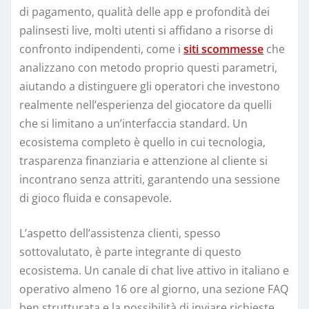
di pagamento, qualità delle app e profondità dei
palinsesti live, molti utenti si affidano a risorse di
confronto indipendenti, come i
siti scommesse
che
analizzano con metodo proprio questi parametri,
aiutando a distinguere gli operatori che investono
realmente nell’esperienza del giocatore da quelli
che si limitano a un’interfaccia standard. Un
ecosistema completo è quello in cui tecnologia,
trasparenza finanziaria e attenzione al cliente si
incontrano senza attriti, garantendo una sessione
di gioco fluida e consapevole.
L’aspetto dell’assistenza clienti, spesso
sottovalutato, è parte integrante di questo
ecosistema. Un canale di chat live attivo in italiano e
operativo almeno 16 ore al giorno, una sezione FAQ
ben strutturata e la possibilità di inviare richieste