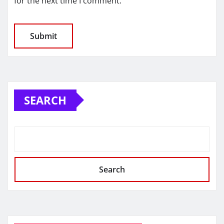
for the next time I comment.
SEARCH
Search