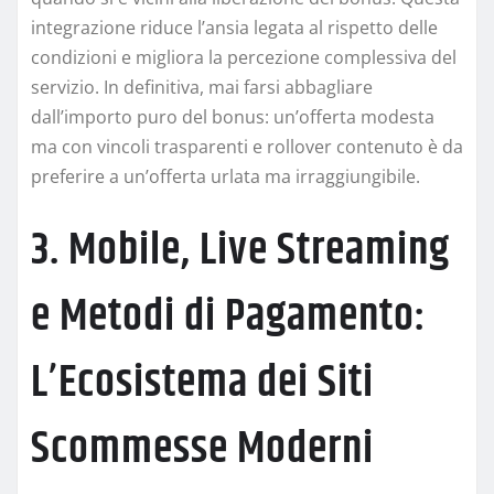
integrazione riduce l’ansia legata al rispetto delle
condizioni e migliora la percezione complessiva del
servizio. In definitiva, mai farsi abbagliare
dall’importo puro del bonus: un’offerta modesta
ma con vincoli trasparenti e rollover contenuto è da
preferire a un’offerta urlata ma irraggiungibile.
3. Mobile, Live Streaming
e Metodi di Pagamento:
L’Ecosistema dei Siti
Scommesse Moderni