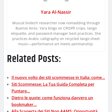
Yara Al-Nassir
Muscat biotech researcher now nomadding through
Buenos Aires. Yara blogs on CRISPR crops, tango
etiquette, and password-manager best practices. She
practices Arabic calligraphy on recycled tango sheet
music—performance art meets penmanship.
Related Posts:
Il nuovo volto dei siti scommesse in Italia: come…
Siti Scommesse: La Tua Guida Completa per
Puntare…
Dietro le quote: come funziona davvero un
bookmaker…
Alla Scoperta dei Siti Non AAMS: Opportunità,