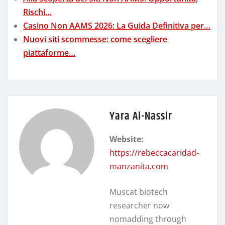
Rischi…
Casino Non AAMS 2026: La Guida Definitiva per…
Nuovi siti scommesse: come scegliere
piattaforme…
Yara Al-Nassir
Website:
https://rebeccacaridad-
manzanita.com
Muscat biotech
researcher now
nomadding through