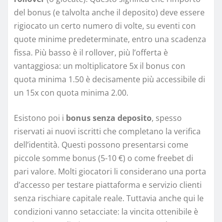
del bonus (e talvolta anche il deposito) deve essere
rigiocato un certo numero di volte, su eventi con
quote minime predeterminate, entro una scadenza
fissa. Più basso è il rollover, più l’offerta è
vantaggiosa: un moltiplicatore 5x il bonus con
quota minima 1.50 è decisamente più accessibile di
un 15x con quota minima 2.00.
Esistono poi i
bonus senza deposito
, spesso
riservati ai nuovi iscritti che completano la verifica
dell’identità. Questi possono presentarsi come
piccole somme bonus (5-10 €) o come freebet di
pari valore. Molti giocatori li considerano una porta
d’accesso per testare piattaforma e servizio clienti
senza rischiare capitale reale. Tuttavia anche qui le
condizioni vanno setacciate: la vincita ottenibile è