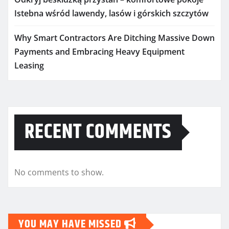
Istebna wśród lawendy, lasów i górskich szczytów
Why Smart Contractors Are Ditching Massive Down
Payments and Embracing Heavy Equipment
Leasing
RECENT COMMENTS
No comments to show.
YOU MAY HAVE MISSED