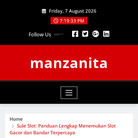
Skip
Friday, 7 August 2026
to
content
7:19:33 PM
Follow Us
manzanita
Home
Sule Slot: Panduan Lengkap Menemukan Slot
Gacor dan Bandar Terpercaya