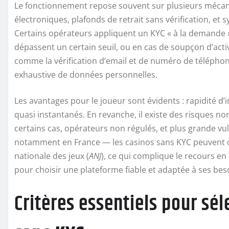
Le fonctionnement repose souvent sur plusieurs mécani
électroniques, plafonds de retrait sans vérification, et 
Certains opérateurs appliquent un KYC « à la demande » : 
dépassent un certain seuil, ou en cas de soupçon d’activi
comme la vérification d’email et de numéro de téléphone 
exhaustive de données personnelles.
Les avantages pour le joueur sont évidents : rapidité d’in
quasi instantanés. En revanche, il existe des risques no
certains cas, opérateurs non régulés, et plus grande vul
notamment en France — les casinos sans KYC peuvent op
nationale des jeux (
ANJ
), ce qui complique le recours en
pour choisir une plateforme fiable et adaptée à ses beso
Critères essentiels pour sél