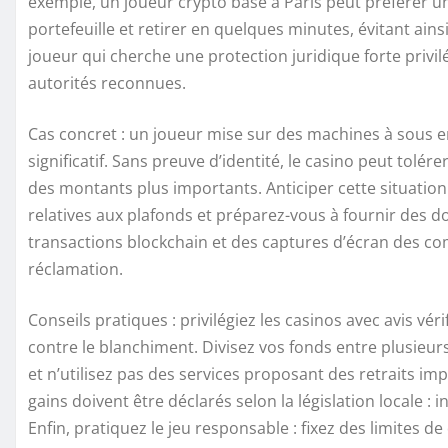
exemple, un joueur crypto basé à Paris peut préférer 
portefeuille et retirer en quelques minutes, évitant ain
joueur qui cherche une protection juridique forte privil
autorités reconnues.
Cas concret : un joueur mise sur des machines à sous en
significatif. Sans preuve d’identité, le casino peut tolér
des montants plus importants. Anticiper cette situation p
relatives aux plafonds et préparez-vous à fournir des 
transactions blockchain et des captures d’écran des c
réclamation.
Conseils pratiques : privilégiez les casinos avec avis vérifi
contre le blanchiment. Divisez vos fonds entre plusieurs
et n’utilisez pas des services proposant des retraits im
gains doivent être déclarés selon la législation locale :
Enfin, pratiquez le jeu responsable : fixez des limites de 