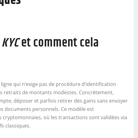
iqués
 KYC
et comment cela
igne qui n’exige pas de procédure d’identification
es retraits de montants modestes. Concrètement,
ompte, déposer et parfois retirer des gains sans envoyer
utres documents personnels. Ce modèle est
s cryptomonnaies, où les transactions sont validées via
fs classiques.