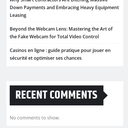
Down Payments and Embracing Heavy Equipment
Leasing
Beyond the Webcam Lens: Mastering the Art of
the Fake Webcam for Total Video Control
Casinos en ligne : guide pratique pour jouer en
sécurité et optimiser ses chances
RECENT COMMENTS
No comments to show.