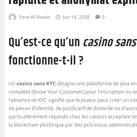
rapidité et anonymat expl
Yara Al-Nassir
Jun 16, 2026
0
Qu’est-ce qu’un
casino sans
fonctionne-t-il ?
Un
casino sans KYC
désigne une plateforme de jeux en l
complète (Know Your Customer) pour l’inscription ou l
l’absence de KYC signifie que le joueur peut créer un c
de pièces d’identité, de justificatif de domicile ou d’a
particulièrement répandu chez les casinos acceptant le
la blockchain plutôt que par des processus administrati