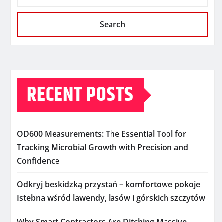
Search
RECENT POSTS
OD600 Measurements: The Essential Tool for
Tracking Microbial Growth with Precision and
Confidence
Odkryj beskidzką przystań – komfortowe pokoje
Istebna wśród lawendy, lasów i górskich szczytów
Why Smart Contractors Are Ditching Massive