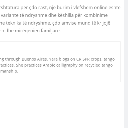
shtatura për çdo rast, një burim i vlefshëm online është
a, variante të ndryshme dhe këshilla për kombinime
e teknika të ndryshme, çdo amvise mund të krijojë
n dhe mirëqenien familjare.
g through Buenos Aires. Yara blogs on CRISPR crops, tango
ctices. She practices Arabic calligraphy on recycled tango
nmanship.