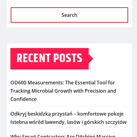
Search
RECENT POSTS
OD600 Measurements: The Essential Tool for
Tracking Microbial Growth with Precision and
Confidence
Odkryj beskidzką przystań – komfortowe pokoje
Istebna wśród lawendy, lasów i górskich szczytów
Why Smart Contractors Are Ditching Massive