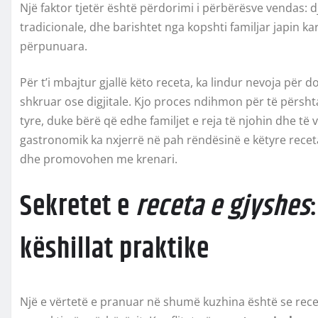
Një faktor tjetër është përdorimi i përbërësve vendas: d
tradicionale, dhe barishtet nga kopshti familjar japin 
përpunuara.
Për t’i mbajtur gjallë këto receta, ka lindur nevoja pë
shkruar ose digjitale. Kjo proces ndihmon për të përsh
tyre, duke bërë që edhe familjet e reja të njohin dhe të 
gastronomik ka nxjerrë në pah rëndësinë e këtyre recet
dhe promovohen me krenari.
Sekretet e
receta e gjyshes
këshillat praktike
Një e vërtetë e pranuar në shumë kuzhina është se rece