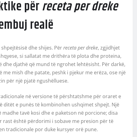
aktike për
receta per dreke
embuj realë
 shpejtësisë dhe shijes. Për
receta per dreke
, zgjidhjet
hqyese, si sallatat me drithëra të plota dhe proteina,
dhe djathë që mund të ngrohet lehtësisht. Për darkë,
 me mish dhe patate, peshk i pjekur me erëza, ose një
in për një pjatë ngushëlluese.
radicionale në versione të përshtatshme për oraret e
 në ditët e punës të kombinohen ushqimet shpejt. Një
 të madhe tavë kosi dhe e paketson në porcione; disa
ër rast është përdorimi i sobave me presion për të
jen tradicionale por duke kursyer orë pune.