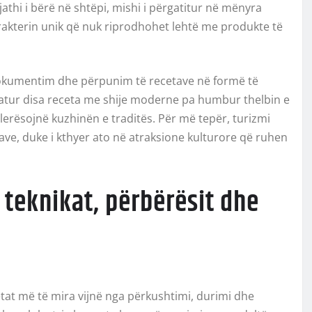
jathi i bërë në shtëpi, mishi i përgatitur në mënyra
karakterin unik që nuk riprodhohet lehtë me produkte të
r dokumentim dhe përpunim të recetave në formë të
tatur disa receta me shije moderne pa humbur thelbin e
vlerësojnë kuzhinën e traditës. Për më tepër, turizmi
ave, duke i kthyer ato në atraksione kulturore që ruhen
: teknikat, përbërësit dhe
tat më të mira vijnë nga përkushtimi, durimi dhe