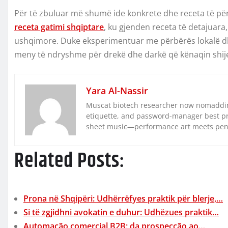
Për të zbuluar më shumë ide konkrete dhe receta të për
receta gatimi shqiptare
, ku gjenden receta të detajuar
ushqimore. Duke eksperimentuar me përbërës lokalë dh
meny të ndryshme për drekë dhe darkë që kënaqin shije
Yara Al-Nassir
Muscat biotech researcher now nomaddin
etiquette, and password-manager best pra
sheet music—performance art meets pe
Related Posts:
Prona në Shqipëri: Udhërrëfyes praktik për blerje,…
Si të zgjidhni avokatin e duhur: Udhëzues praktik…
Automação comercial B2B: da prospecção ao…