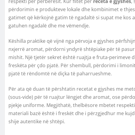
respekti për përbërësit. Kur flitet për
receta e gjyshes
,
përdorimin e produkteve lokale dhe kombinimet e thjes
gatimet që kërkojnë gatim të ngadaltë si supat me kos a
gatuhen ngadalë dhe me vëmendje.
Këshilla praktike që vijnë nga përvoja e gjyshes përfshij
nxjerrë aromat, përdorni yndyrë shtëpiake për të pasu
mishit. Një tjetër sekret është ruajtja e fruta-perimeve d
freskëta për çdo pjatë. Për shembull, përdorimi i limo
pjatë të rëndomtë në diçka të paharrueshme.
Për ata që duan të përshtatin recetat e gjyshes me me
(sous-vide) për të ruajtur lëngjet dhe aromat, ose përd
pjekje uniforme. Megjithatë, thelbësore mbetet respekti
materiali bazë është i freskët dhe i përzgjedhur me kuj
shije autentike në shtëpi.