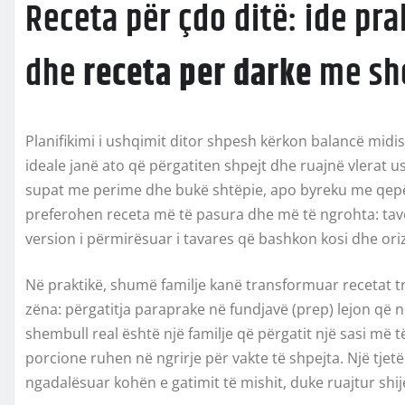
Receta për çdo ditë: ide pr
dhe
receta per darke
me sh
Planifikimi i ushqimit ditor shpesh kërkon balancë midis
ideale janë ato që përgatiten shpejt dhe ruajnë vlerat us
supat me perime dhe bukë shtëpie, apo byreku me qepë 
preferohen receta më të pasura dhe më të ngrohta: tavë
version i përmirësuar i tavares që bashkon kosi dhe oriz
Në praktikë, shumë familje kanë transformuar recetat t
zëna: përgatitja paraprake në fundjavë (prep) lejon që
shembull real është një familje që përgatit një sasi më
porcione ruhen në ngrirje për vakte të shpejta. Një tjet
ngadalësuar kohën e gatimit të mishit, duke ruajtur shi