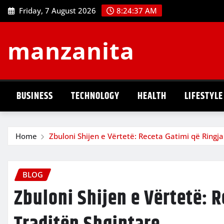
Skip
Friday, 7 August 2026
8:24:38 AM
to
content
manzanita
BUSINESS
TECHNOLOGY
HEALTH
LIFESTYLE
Home
Zbuloni Shijen e Vërtetë: Receta Gatimi që Ringja
BLOG
Zbuloni Shijen e Vërtetë: R