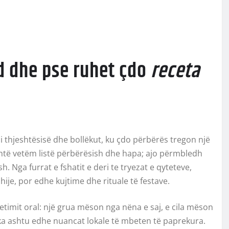
nd dhe pse ruhet çdo
receta
thjeshtësisë dhe bollëkut, ku çdo përbërës tregon një
të vetëm listë përbërësish dhe hapa; ajo përmbledh
. Nga furrat e fshatit e deri te tryezat e qyteteve,
hije, por edhe kujtime dhe rituale të festave.
imit oral: një grua mëson nga nëna e saj, e cila mëson
ika ashtu edhe nuancat lokale të mbeten të paprekura.