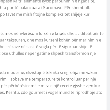
 shpesh ka tri elemente kyçe: përpunimin e ngadaltë,
hta por të balancuara të aromave. Për shembull,
po tavët me mish fitojnë kompleksitet shijeje kur
në: mos nënvlerësoni forcën e kripës dhe aciditetit për të
ruar teksturën, dhe mos kurseni kohën për marinimin e
he erëzave në sasi të vogla për të siguruar shije të
nit ose uthullës nëpër gatime shpesh transformon një
toda moderne, ekzistojnë teknika si ngrohja me vakum
orimi i sobave me temperaturë të kontrolluar për një
 për përbërësin: më e mira e një recete gjyshe vjen kur
des. Kështu, çdo gourmët i vogël mund të riprodhojë ato