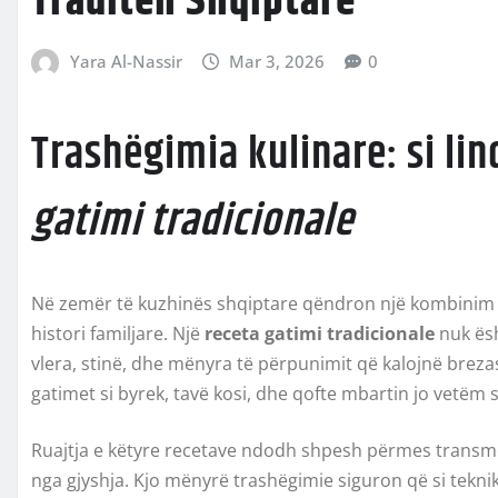
Traditën Shqiptare
Yara Al-Nassir
Mar 3, 2026
0
Trashëgimia kulinare: si li
gatimi tradicionale
Në zemër të kuzhinës shqiptare qëndron një kombinim i 
histori familjare. Një
receta gatimi tradicionale
nuk ësh
vlera, stinë, dhe mënyra të përpunimit që kalojnë brezash
gatimet si byrek, tavë kosi, dhe qofte mbartin jo vetëm s
Ruajtja e këtyre recetave ndodh shpesh përmes transmet
nga gjyshja. Kjo mënyrë trashëgimie siguron që si tekn