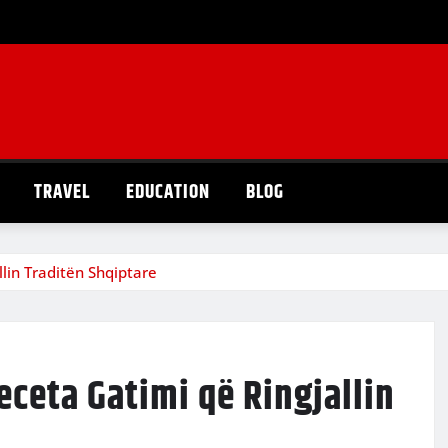
TRAVEL
EDUCATION
BLOG
llin Traditën Shqiptare
eceta Gatimi që Ringjallin