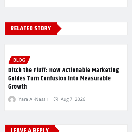
RELATED STORY
BLOG
Ditch the Fluff: How Actionable Marketing
Guides Turn Confusion Into Measurable
Growth
Yara Al-Nassir
Aug 7, 2026
LEAVE A REPLY