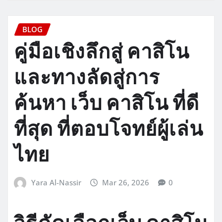
BLOG
คู่มือเชิงลึกสู่ คาสิโน
และทางลัดสู่การ
ค้นหา เว็บ คาสิโน ที่ดี
ที่สุด ที่ตอบโจทย์ผู้เล่น
ไทย
Yara Al-Nassir
Mar 26, 2026
0