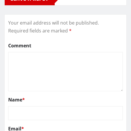
Your email address will not be published.
Required fields are marked
*
Comment
Name
*
Email
*