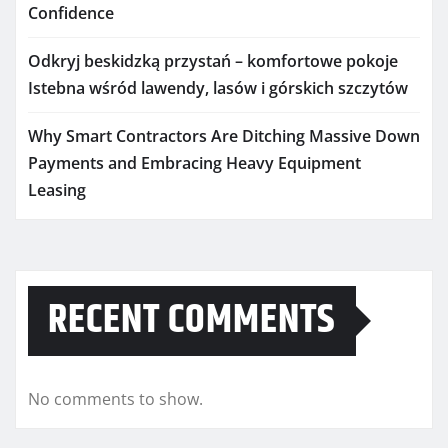
Confidence
Odkryj beskidzką przystań – komfortowe pokoje
Istebna wśród lawendy, lasów i górskich szczytów
Why Smart Contractors Are Ditching Massive Down
Payments and Embracing Heavy Equipment
Leasing
RECENT COMMENTS
No comments to show.