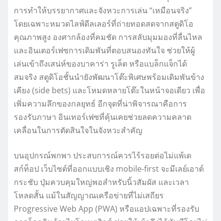
การทำให้บรรยากาศและจังหวะการเล่น “เหมือนจริง”
โดยเฉพาะหมวดไลฟ์ดีลเลอร์ที่ถ่ายทอดสดจากสตูดิโอ
คุณภาพสูง องศากล้องที่คมชัด การสลับมุมมองที่ลื่นไหล
และอินเตอร์เฟซการเดิมพันที่ตอบสนองทันใจ ช่วยให้ผู้
เล่นเข้าถึงเสน่ห์ของบาคาร่า รูเล็ต หรือแบล็กแจ็กได้
สมจริง สตูดิโอชั้นนำยังพัฒนาโต๊ะพิเศษพร้อมเดิมพันข้าง
เคียง (side bets) และโหมดหลายโต๊ะในหน้าจอเดียว เพื่อ
เพิ่มความลึกของกลยุทธ์ อีกจุดที่น่าพิจารณาคือการ
รองรับภาษา อินเทอร์เฟซที่คุ้นเคยช่วยลดความคลาด
เคลื่อนในการตัดสินใจในจังหวะสำคัญ
บนอุปกรณ์พกพา ประสบการณ์ควรไร้รอยต่อไม่แพ้เด
สก์ท็อป เว็บไซต์ที่ออกแบบเชิง mobile-first จะมีเลย์เอาต์
กระชับ ปุ่มควบคุมใหญ่พอสำหรับนิ้วสัมผัส และเวลา
โหลดสั้น แม้ในสัญญาณเครือข่ายที่ไม่เสถียร
Progressive Web App (PWA) หรือแอปเฉพาะที่รองรับ