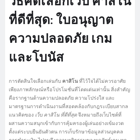
วิธีคัดเลือกเว็บ คาสิโน
ที่ดีที่สุด: ใบอนุญาต
ความปลอดภัย เกม
และโบนัส
การตัดสินใจเลือกเล่นกับ
คาสิโน
ที่ไว้ใจได้ไม่ควรอาศัย
เพียงภาพลักษณ์หรือโปรโมชั่นที่โดดเด่นเท่านั้น สิ่งสำคัญ
คือรากฐานด้านความปลอดภัย ความโปร่งใส และ
มาตรฐานการดำเนินงานที่สอดคล้องกับกฎระเบียบสากล
แนวคิดของ
เว็บ คาสิโน ที่ดีที่สุด
จึงหมายถึงเว็บไซต์ที่
ผสานความสนุกเข้ากับการคุ้มครองผู้เล่นอย่างเข้มงวด
ตั้งแต่ระบบยืนยันตัวตน การเก็บรักษาข้อมูลส่วนบุคคล
การชำระเงิน ไปจนถึงความยุติธรรมของผลลัพธ์เกม ทุก