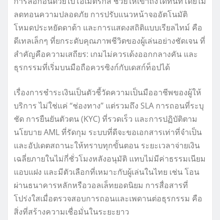
การล็อกอินด้วยไบโอเมตริกส์ ช่วยให้เข้าถึงได้ทันทีโดยไม่
ลดทอนความปลอดภัย การปรับแนวหน้าจออัตโนมัติ
โหมดประหยัดดาต้า และการแสดงสถิติแบบเรียลไทม์ คือ
ดีเทลเล็กๆ ที่ยกระดับคุณภาพชีวิตของผู้เล่นอย่างชัดเจน ที่
สำคัญคือความเสถียร: เกมไม่ควรเด้งออกกลางคัน และ
ธุรกรรมที่เริ่มบนมือถือควรซิงก์กับเดสก์ท็อปได้
เรื่องการชำระเงินเป็นตัวชี้วัดความเป็นมืออาชีพของผู้ให้
บริการ ไม่ใช่แค่ “ช่องทาง” แต่รวมถึง SLA การถอนที่ระบุ
ชัด การยืนยันตัวตน (KYC) ที่รวดเร็ว และการปฏิบัติตาม
นโยบาย AML ที่รัดกุม ระบบที่ดีจะขอเอกสารเท่าที่จำเป็น
และอัปเดตสถานะให้ทราบทุกขั้นตอน ระยะเวลาจ่ายเงิน
เฉลี่ยภายในไม่กี่ชั่วโมงหลังอนุมัติ แทบไม่มีค่าธรรมเนียม
แอบแฝง และมีตัวเลือกที่เหมาะกับผู้เล่นในไทย เช่น โอน
ผ่านธนาคารหลักหรือวอลเล็ทยอดนิยม การสื่อสารที่
โปร่งใสเมื่อตรวจสอบการถอนและเพดานต่อธุรกรรม คือ
สิ่งที่สร้างความเชื่อมั่นในระยะยาว