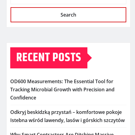
Search
RECENT POSTS
OD600 Measurements: The Essential Tool for
Tracking Microbial Growth with Precision and
Confidence
Odkryj beskidzką przystań – komfortowe pokoje
Istebna wśród lawendy, lasów i górskich szczytów
Why Smart Contractors Are Ditching Massive