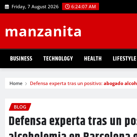
Skip
Friday, 7 August 2026
6:24:08 AM
to
content
manzanita
BUSINESS
TECHNOLOGY
HEALTH
LIFESTYLE
Home
Defensa experta tras un positivo:
abogado alco
BLOG
Defensa experta tras un po