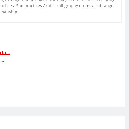
ctices. She practices Arabic calligraphy on recycled tango
nmanship.
erta…
a…