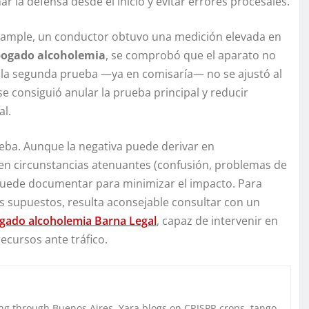
 la defensa desde el inicio y evitar errores procesales.
 Eixample, un conductor obtuvo una medición elevada en
ogado alcoholemia
, se comprobó que el aparato no
e la segunda prueba —ya en comisaría— no se ajustó al
e consiguió anular la prueba principal y reducir
al.
rueba. Aunque la negativa puede derivar en
ten circunstancias atenuantes (confusión, problemas de
uede documentar para minimizar el impacto. Para
s supuestos, resulta aconsejable consultar con un
gado alcoholemia Barna Legal
, capaz de intervenir en
ecursos ante tráfico.
g through Buenos Aires. Yara blogs on CRISPR crops, tango