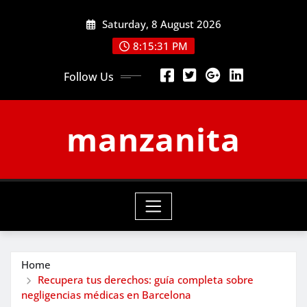
Skip
Saturday, 8 August 2026
to
content
8:15:32 PM
Follow Us
manzanita
Home
Recupera tus derechos: guía completa sobre
negligencias médicas en Barcelona