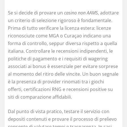
Se si decide di provare un
casino non AAMS
, adottare
un criterio di selezione rigoroso è fondamentale.
Prima di tutto verificare la licenza estera: licenze
riconosciute come MGA o Curaçao indicano una
forma di controllo, seppur diversa rispetto a quella
italiana. Controllare le recensioni indipendenti, le
politiche di pagamento e i requisiti di wagering
associati ai bonus è essenziale per evitare sorprese
al momento del ritiro delle vincite. Un buon segnale
è la presenza di provider rinomati tra i giochi
offerti, certificazioni RNG e recensioni positive su
siti di comparazione affidabili.
Dal punto di vista pratico, testare il servizio con
depositi contenuti e provare il processo di prelievo
consente di valutare tempi e trasparenza. In casi