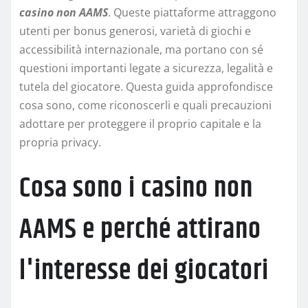
casino non AAMS
. Queste piattaforme attraggono
utenti per bonus generosi, varietà di giochi e
accessibilità internazionale, ma portano con sé
questioni importanti legate a sicurezza, legalità e
tutela del giocatore. Questa guida approfondisce
cosa sono, come riconoscerli e quali precauzioni
adottare per proteggere il proprio capitale e la
propria privacy.
Cosa sono i casino non
AAMS e perché attirano
l'interesse dei giocatori