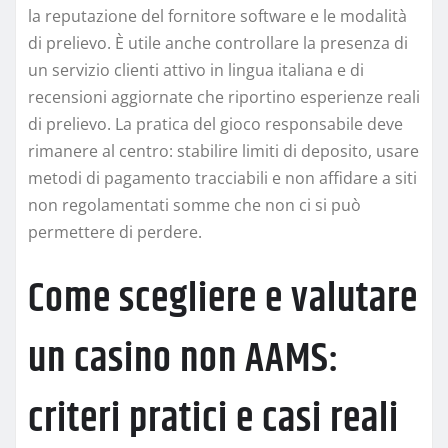
la reputazione del fornitore software e le modalità
di prelievo. È utile anche controllare la presenza di
un servizio clienti attivo in lingua italiana e di
recensioni aggiornate che riportino esperienze reali
di prelievo. La pratica del gioco responsabile deve
rimanere al centro: stabilire limiti di deposito, usare
metodi di pagamento tracciabili e non affidare a siti
non regolamentati somme che non ci si può
permettere di perdere.
Come scegliere e valutare
un casino non AAMS:
criteri pratici e casi reali