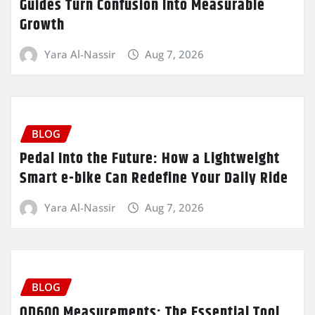
Guides Turn Confusion Into Measurable
Growth
Yara Al-Nassir
Aug 7, 2026
BLOG
Pedal Into the Future: How a Lightweight
Smart e-bike Can Redefine Your Daily Ride
Yara Al-Nassir
Aug 7, 2026
BLOG
OD600 Measurements: The Essential Tool