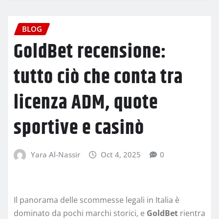
BLOG
GoldBet recensione:
tutto ciò che conta tra
licenza ADM, quote
sportive e casinò
Yara Al-Nassir
Oct 4, 2025
0
Il panorama delle scommesse legali in Italia è
dominato da pochi marchi storici, e
GoldBet
rientra