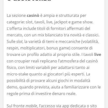
La sezione
casinò
è ampia e strutturata per
categorie: slot, tavoli, live, jackpot e game show.
L’offerta include titoli di fornitori affermati del
mercato, con un mix bilanciato tra novità e classici.
Sulle
slot
, la varietà di temi e meccaniche (volatilità,
respin, moltiplicatori, bonus game) consente di
trovare un profilo adatto al proprio stile. I tavoli
live
con croupier reali replicano l’atmosfera del casinò
fisico, con limiti variabili per adattarsi tanto ai
micro-stake quanto ai giocatori più esperti. La
possibilità di provare alcuni giochi in modalità
demo, quando prevista, aiuta a familiarizzare con le
regole prima di investire denaro reale.
Sul fronte
mobile
, l’accesso via app dedicata o sito