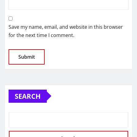
Save my name, email, and website in this browser
for the next time I comment.
SEARCH