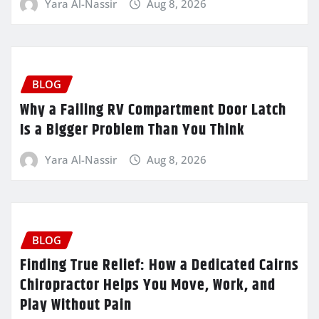
Yara Al-Nassir
Aug 8, 2026
BLOG
Why a Failing RV Compartment Door Latch
Is a Bigger Problem Than You Think
Yara Al-Nassir
Aug 8, 2026
BLOG
Finding True Relief: How a Dedicated Cairns
Chiropractor Helps You Move, Work, and
Play Without Pain