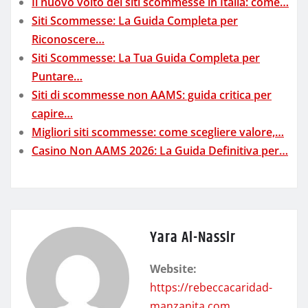
Il nuovo volto dei siti scommesse in Italia: come…
Siti Scommesse: La Guida Completa per
Riconoscere…
Siti Scommesse: La Tua Guida Completa per
Puntare…
Siti di scommesse non AAMS: guida critica per
capire…
Migliori siti scommesse: come scegliere valore,…
Casino Non AAMS 2026: La Guida Definitiva per…
Yara Al-Nassir
Website:
https://rebeccacaridad-
manzanita.com