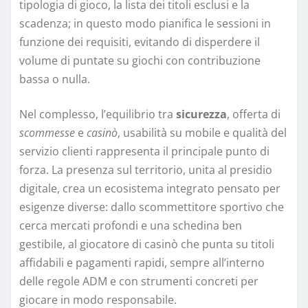
tipologia di gioco, la lista dei titoli esclusi e la
scadenza; in questo modo pianifica le sessioni in
funzione dei requisiti, evitando di disperdere il
volume di puntate su giochi con contribuzione
bassa o nulla.
Nel complesso, l’equilibrio tra
sicurezza
, offerta di
scommesse
e
casinò
, usabilità su mobile e qualità del
servizio clienti rappresenta il principale punto di
forza. La presenza sul territorio, unita al presidio
digitale, crea un ecosistema integrato pensato per
esigenze diverse: dallo scommettitore sportivo che
cerca mercati profondi e una schedina ben
gestibile, al giocatore di casinò che punta su titoli
affidabili e pagamenti rapidi, sempre all’interno
delle regole ADM e con strumenti concreti per
giocare in modo responsabile.