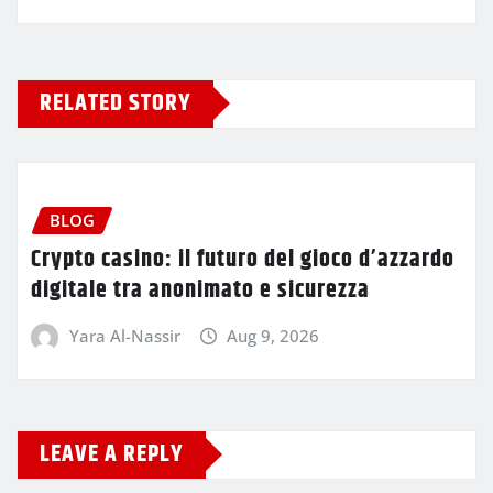
RELATED STORY
BLOG
Crypto casino: il futuro del gioco d’azzardo
digitale tra anonimato e sicurezza
Yara Al-Nassir
Aug 9, 2026
LEAVE A REPLY