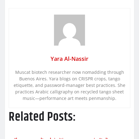
Yara Al-Nassir
Muscat biotech researcher now nomadding through
Buenos Aires. Yara blogs on CRISPR crops, tango
etiquette, and password-manager best practices. She
practices Arabic calligraphy on recycled tango sheet
music—performance art meets penmanship.
Related Posts: