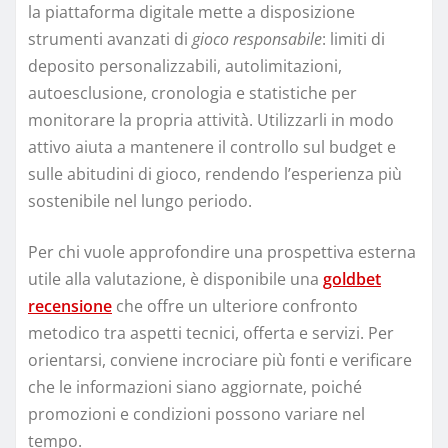
la piattaforma digitale mette a disposizione
strumenti avanzati di
gioco responsabile
: limiti di
deposito personalizzabili, autolimitazioni,
autoesclusione, cronologia e statistiche per
monitorare la propria attività. Utilizzarli in modo
attivo aiuta a mantenere il controllo sul budget e
sulle abitudini di gioco, rendendo l’esperienza più
sostenibile nel lungo periodo.
Per chi vuole approfondire una prospettiva esterna
utile alla valutazione, è disponibile una
goldbet
recensione
che offre un ulteriore confronto
metodico tra aspetti tecnici, offerta e servizi. Per
orientarsi, conviene incrociare più fonti e verificare
che le informazioni siano aggiornate, poiché
promozioni e condizioni possono variare nel
tempo.