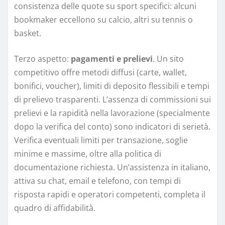
consistenza delle quote su sport specifici: alcuni
bookmaker eccellono su calcio, altri su tennis o
basket.
Terzo aspetto:
pagamenti e prelievi
. Un sito
competitivo offre metodi diffusi (carte, wallet,
bonifici, voucher), limiti di deposito flessibili e tempi
di prelievo trasparenti. L’assenza di commissioni sui
prelievi e la rapidità nella lavorazione (specialmente
dopo la verifica del conto) sono indicatori di serietà.
Verifica eventuali limiti per transazione, soglie
minime e massime, oltre alla politica di
documentazione richiesta. Un’assistenza in italiano,
attiva su chat, email e telefono, con tempi di
risposta rapidi e operatori competenti, completa il
quadro di affidabilità.