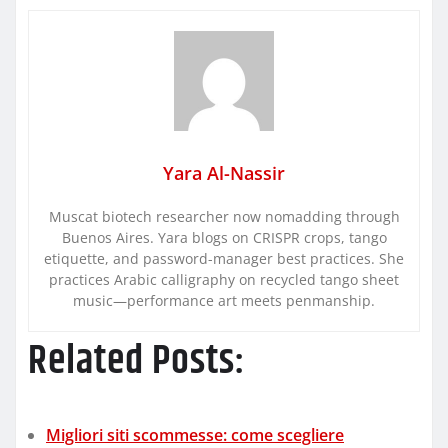
Yara Al-Nassir
Muscat biotech researcher now nomadding through
Buenos Aires. Yara blogs on CRISPR crops, tango
etiquette, and password-manager best practices. She
practices Arabic calligraphy on recycled tango sheet
music—performance art meets penmanship.
Related Posts:
Migliori siti scommesse: come scegliere