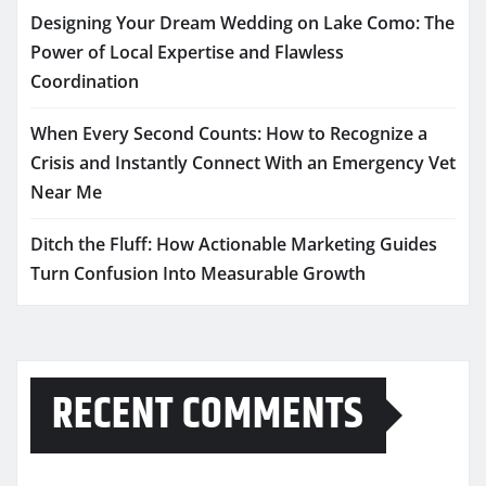
Designing Your Dream Wedding on Lake Como: The
Power of Local Expertise and Flawless
Coordination
When Every Second Counts: How to Recognize a
Crisis and Instantly Connect With an Emergency Vet
Near Me
Ditch the Fluff: How Actionable Marketing Guides
Turn Confusion Into Measurable Growth
RECENT COMMENTS