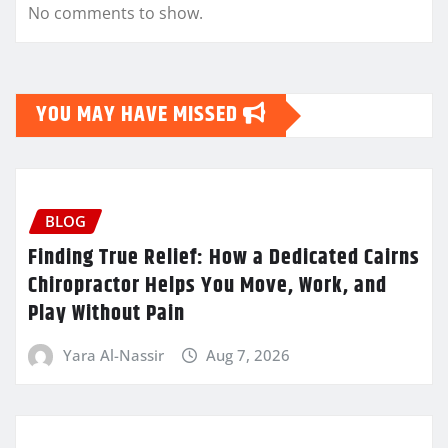
No comments to show.
YOU MAY HAVE MISSED
BLOG
Finding True Relief: How a Dedicated Cairns
Chiropractor Helps You Move, Work, and
Play Without Pain
Yara Al-Nassir
Aug 7, 2026