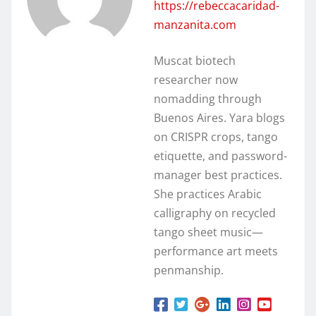
https://rebeccacaridad-
manzanita.com
Muscat biotech
researcher now
nomadding through
Buenos Aires. Yara blogs
on CRISPR crops, tango
etiquette, and password-
manager best practices.
She practices Arabic
calligraphy on recycled
tango sheet music—
performance art meets
penmanship.