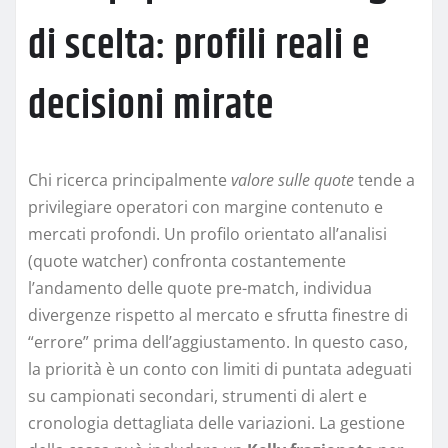
di scelta: profili reali e
decisioni mirate
Chi ricerca principalmente
valore sulle quote
tende a
privilegiare operatori con margine contenuto e
mercati profondi. Un profilo orientato all’analisi
(quote watcher) confronta costantemente
l’andamento delle quote pre-match, individua
divergenze rispetto al mercato e sfrutta finestre di
“errore” prima dell’aggiustamento. In questo caso,
la priorità è un conto con limiti di puntata adeguati
su campionati secondari, strumenti di alert e
cronologia dettagliata delle variazioni. La gestione