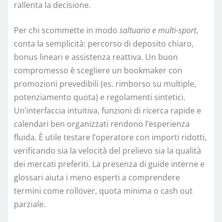
rallenta la decisione.
Per chi scommette in modo
saltuario e multi-sport
,
conta la semplicità: percorso di deposito chiaro,
bonus lineari e assistenza reattiva. Un buon
compromesso è scegliere un bookmaker con
promozioni prevedibili (es. rimborso su multiple,
potenziamento quota) e regolamenti sintetici.
Un’interfaccia intuitiva, funzioni di ricerca rapide e
calendari ben organizzati rendono l’esperienza
fluida. È utile testare l’operatore con importi ridotti,
verificando sia la velocità del prelievo sia la qualità
dei mercati preferiti. La presenza di guide interne e
glossari aiuta i meno esperti a comprendere
termini come rollover, quota minima o cash out
parziale.