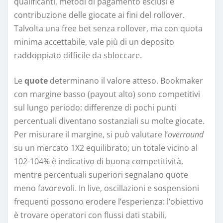
qualificanti, metodi di pagamento esclusi e
contribuzione delle giocate ai fini del rollover.
Talvolta una free bet senza rollover, ma con quota
minima accettabile, vale più di un deposito
raddoppiato difficile da sbloccare.
Le
quote
determinano il valore atteso. Bookmaker
con margine basso (payout alto) sono competitivi
sul lungo periodo: differenze di pochi punti
percentuali diventano sostanziali su molte giocate.
Per misurare il margine, si può valutare l’
overround
su un mercato 1X2 equilibrato; un totale vicino al
102-104% è indicativo di buona competitività,
mentre percentuali superiori segnalano quote
meno favorevoli. In live, oscillazioni e sospensioni
frequenti possono erodere l’esperienza: l’obiettivo
è trovare operatori con flussi dati stabili,